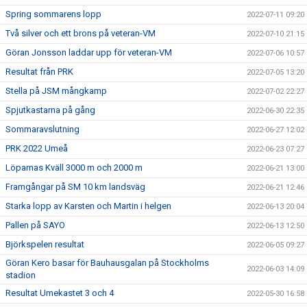
Spring sommarens lopp
2022-07-11 09:20
Två silver och ett brons på veteran-VM
2022-07-10 21:15
Göran Jonsson laddar upp för veteran-VM
2022-07-06 10:57
Resultat från PRK
2022-07-05 13:20
Stella på JSM mångkamp
2022-07-02 22:27
Spjutkastarna på gång
2022-06-30 22:35
Sommaravslutning
2022-06-27 12:02
PRK 2022 Umeå
2022-06-23 07:27
Löparnas Kväll 3000 m och 2000 m
2022-06-21 13:00
Framgångar på SM 10 km landsväg
2022-06-21 12:46
Starka lopp av Karsten och Martin i helgen
2022-06-13 20:04
Pallen på SAYO
2022-06-13 12:50
Björkspelen resultat
2022-06-05 09:27
Göran Kero basar för Bauhausgalan på Stockholms
2022-06-03 14:09
stadion
Resultat Umekastet 3 och 4
2022-05-30 16:58