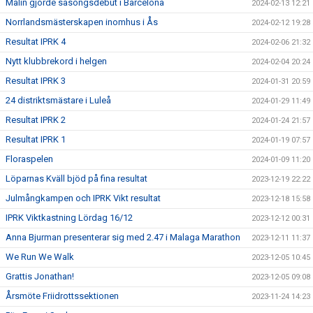
Malin gjorde säsongsdebut i Barcelona
2024-02-13 12:21
Norrlandsmästerskapen inomhus i Ås
2024-02-12 19:28
Resultat IPRK 4
2024-02-06 21:32
Nytt klubbrekord i helgen
2024-02-04 20:24
Resultat IPRK 3
2024-01-31 20:59
24 distriktsmästare i Luleå
2024-01-29 11:49
Resultat IPRK 2
2024-01-24 21:57
Resultat IPRK 1
2024-01-19 07:57
Floraspelen
2024-01-09 11:20
Löparnas Kväll bjöd på fina resultat
2023-12-19 22:22
Julmångkampen och IPRK Vikt resultat
2023-12-18 15:58
IPRK Viktkastning Lördag 16/12
2023-12-12 00:31
Anna Bjurman presenterar sig med 2.47 i Malaga Marathon
2023-12-11 11:37
We Run We Walk
2023-12-05 10:45
Grattis Jonathan!
2023-12-05 09:08
Årsmöte Friidrottssektionen
2023-11-24 14:23