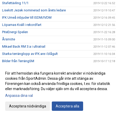
Stafettävling 11/1
2019-12-22 16:52
Liselott Jezek nominerad som årets ledare
2019-12-19 10:47
IFK Umeå inbjuder till ISDM/IVDM
2019-12-16 09:45
Löparnas Kväll i rekordfart
2019-12-12 21:56
PiteEnergi Spelen
2019-11-22 16:28
Årsmöte
2019-11-15 09:00
Mikael Back RM 3:a i ultratrail
2019-11-12 07:46
Starka terränglopp av IFK:are i blågult
2019-11-10 16:04
Bilder från TerrängSM
2019-10-17 12:18
Robin Rohléns succésäsong fortsätter!
2019-10-15 15:58
För att hemsidan ska fungera korrekt använder vi nödvändiga
Härligt Terräng-SM med fantastiska IFK-framgångar
2019-10-13 17:16
cookies från SportAdmin. Dessa går inte att stänga av.
Resultat Terräng-SM 2019
2019-10-13 17:06
Föreningen kan också använda frivilliga cookies, t.ex. för statistik
eller marknadsföring. Du väljer själv om du vill acceptera dessa.
Funktionärsinformation Terräng-SM
2019-10-11 08:44
Anpassa dina val
Träning utomhus vecka 40
2019-09-27 18:27
Staffettlöpning på lördag
2019-09-25 19:04
Acceptera nödvändiga
Acceptera alla
Fina tider i årets Varvetmil
2019-09-21 15:01