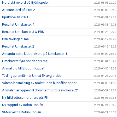
Nordiskt rekord på Björkspelen
2021-06-06 20:20
Arenarekord på PRK 2
2021-06-02 10:46
Björkspelen 2021
2021-05-31 12:22
Resultat Umekastet 4
2021-05-31 12:03
Resultat Umekastet 3 & PRK 1
2021-05-23 19:26
PRK tävlingar i maj
2021-05-17 09:41
Resultat Umekastet 2
2021-05-16 15:25
Amanda satte klubbrekord på Umekastet 1
2021-05-09 21:59
Umekastet fyra söndagar i maj
2021-05-04 15:47
Anmäl dig till Blodomloppet
2021-04-30 12:39
Tävlingspremiär när Umeå 5k avgjordes
2021-04-28 20:18
Vårens beställning av toalett- och hushållspapper
2021-04-06 14:02
Anmälan är öppen till Sommarfriidrottsskolan 2021
2021-03-31 11:56
Ny friidrottssamordnare på IFK
2021-03-05 09:38
Ny topptid av Robin Rohlén
2021-02-24 15:45
SM-silver till Robin Rohlen
2021-02-21 16:03