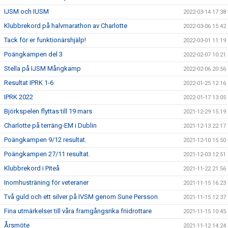
IJSM och IUSM
2022-03-14 17:38
Klubbrekord på halvmarathon av Charlotte
2022-03-06 15:42
Tack för er funktionärshjälp!
2022-03-01 11:19
Poängkampen del 3
2022-02-07 10:21
Stella på IJSM Mångkamp
2022-02-06 20:56
Resultat IPRK 1-6
2022-01-25 12:16
IPRK 2022
2022-01-17 13:05
Björkspelen flyttas till 19 mars
2021-12-29 15:19
Charlotte på terräng-EM i Dublin
2021-12-13 22:17
Poängkampen 9/12 resultat.
2021-12-10 15:50
Poängkampen 27/11 resultat.
2021-12-03 12:51
Klubbrekord i Piteå
2021-11-22 21:56
Inomhusträning för veteraner
2021-11-15 16:23
Två guld och ett silver på IVSM genom Sune Persson
2021-11-15 12:37
Fina utmärkelser till våra framgångsrika friidrottare
2021-11-15 10:45
Årsmöte
2021-11-12 14:24