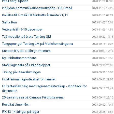
Pite Energi Spelen
2023-11-21 09:06
Inbjudan Kommunikationsworkshop - IFK Umeå
2023-11-17 12:25
Kallelse till Umeå IFK friidrotts årsmöte 21/11
2023-11-10 09:22
Santa Run
2023-11-07 15:01
Veteranträff 9-10 december
2023-11-06 14:51
Två medaljer på årets Terräng-SM
2023-10-22 14:16
Tungsprunget Terräng LM på Mariehemsängarna
2023-10-15 15:37
Snabba IFK:are i blåsig Umemara
2023-10-09 17:11
Ny Friidrottsamordnare
2023-10-02 10:50
Stark laginsats på Lidingöloppet
2023-09-26 20:06
Tävling på uteavslutningen
2023-09-26 10:38
Höstfemman gjorde skäl för namnet
2023-09-20 21:05
En fantastisk helg med regionsmästerskap - stort tack för
2023-09-17 22:49
din insats!
25-varvsfrossa på Campus Friidrottsarena
2023-09-11 23:10
Resultat Umemilen
2023-09-02 14:41
IFK 13-14 åringar på läger
2023-08-28 15:51