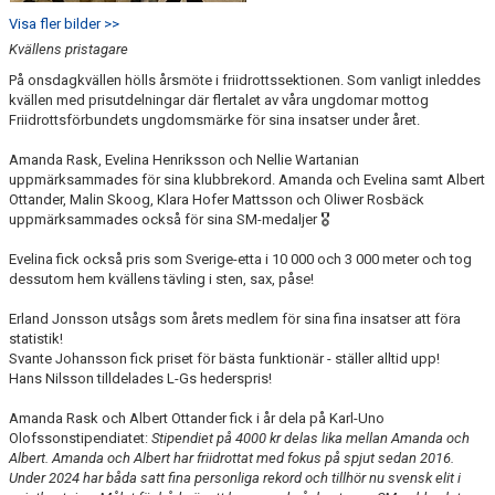
Visa fler bilder >>
Kvällens pristagare
På onsdagkvällen hölls årsmöte i friidrottssektionen. Som vanligt inleddes
kvällen med prisutdelningar där flertalet av våra ungdomar mottog
Friidrottsförbundets ungdomsmärke för sina insatser under året.
Amanda Rask, Evelina Henriksson och Nellie Wartanian
uppmärksammades för sina klubbrekord. Amanda och Evelina samt Albert
Ottander, Malin Skoog, Klara Hofer Mattsson och Oliwer Rosbäck
uppmärksammades också för sina SM-medaljer 🎖️
Evelina fick också pris som Sverige-etta i 10 000 och 3 000 meter och tog
dessutom hem kvällens tävling i sten, sax, påse!
Erland Jonsson utsågs som årets medlem för sina fina insatser att föra
statistik!
Svante Johansson fick priset för bästa funktionär - ställer alltid upp!
Hans Nilsson tilldelades L-Gs hederspris!
Amanda Rask och Albert Ottander fick i år dela på Karl-Uno
Olofssonstipendiatet:
Stipendiet på 4000 kr delas lika mellan Amanda och
Albert. Amanda och Albert har friidrottat med fokus på spjut sedan 2016.
Under 2024 har båda satt fina personliga rekord och tillhör nu svensk elit i