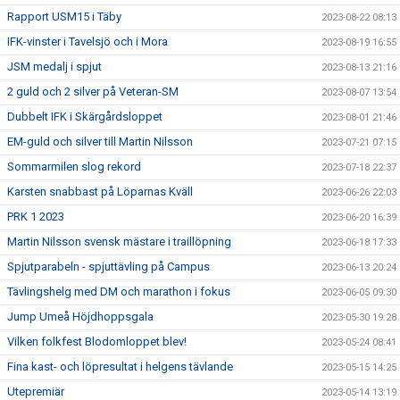
Rapport USM15 i Täby
2023-08-22 08:13
IFK-vinster i Tavelsjö och i Mora
2023-08-19 16:55
JSM medalj i spjut
2023-08-13 21:16
2 guld och 2 silver på Veteran-SM
2023-08-07 13:54
Dubbelt IFK i Skärgårdsloppet
2023-08-01 21:46
EM-guld och silver till Martin Nilsson
2023-07-21 07:15
Sommarmilen slog rekord
2023-07-18 22:37
Karsten snabbast på Löparnas Kväll
2023-06-26 22:03
PRK 1 2023
2023-06-20 16:39
Martin Nilsson svensk mästare i traillöpning
2023-06-18 17:33
Spjutparabeln - spjuttävling på Campus
2023-06-13 20:24
Tävlingshelg med DM och marathon i fokus
2023-06-05 09:30
Jump Umeå Höjdhoppsgala
2023-05-30 19:28
Vilken folkfest Blodomloppet blev!
2023-05-24 08:41
Fina kast- och löpresultat i helgens tävlande
2023-05-15 14:25
Utepremiär
2023-05-14 13:19