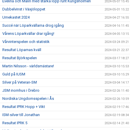
Evelina och Malin med starka lopp runt Kungsholmen
2024-05-07 15:45
Dubbelvinst i Växjöloppet
2024-05-01 15:22
Umekastet 2024
2024-04-27 16:55
Succé när Löparkvällarna drog igång
2024-04-16 11:45
Vårens Löparkvällar drar igång!
2024-04-05 13:15
Vårvinterspelen och statistik
2024-03-24 09:21
Resultat Löparnas kväll
2024-03-21 22:37
Resultat Björkspelen
2024-03-17 18:27
Martin Nilsson - världsmästare!
2024-03-10 15:53
Guld på IUSM
2024-03-10 15:29
Silver på Veteran-SM
2024-03-04 14:17
JSM inomhus i Örebro
2024-02-26 11:40
Nordiska Ungdomsspelen i Ås
2024-02-26 10:59
Resultat IPRK Hopp + Vikt
2024-02-19 17:46
ISM-silver till Jonathan
2024-02-19 08:34
Resultat IPRK 5
2024-02-14 21:40