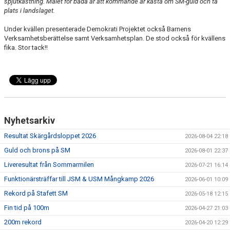
spjutkastning. Målet för båda är att kommande år kasta om SM-guld och ta
plats i landslaget.
Under kvällen presenterade Demokrati Projektet också Barnens
Verksamhetsberättelse samt Verksamhetsplan. De stod också för kvällens
fika. Stor tack!!
Nyhetsarkiv
Resultat Skärgårdsloppet 2026
2026-08-04 22:18
Guld och brons på SM
2026-08-01 22:37
Liveresultat från Sommarmilen
2026-07-21 16:14
Funktionärsträffar till JSM & USM Mångkamp 2026
2026-06-01 10:09
Rekord på Stafett SM
2026-05-18 12:15
Fin tid på 100m
2026-04-27 21:03
200m rekord
2026-04-20 12:29