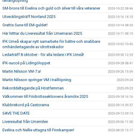
terränglöpning
SM-brons till Evelina och guld och silver till våra veteraner
2025-10-22 08:46
Utvecklingsträff Norrland 2025
2025-10-16 14:10
Grattis Sune till EM-guldet!
2025-10-14 08:33
Här hitttar du Liveresultat från Umemaran 2025
2025-10-11 08:19
IFK Umeå skapar nytt samarbete för bättre och snabbare
2025-10-02 10:45
omhändertagande av idrottsskador
Ledarträff 8 oktober - för alla ledare i IFK Umeå!
2025-09-30 12:53
IFK-succé på Lidingöloppet
2025-09-28 08:41
Martin Nilsson VM-7:a!
2025-09-26 15:04
Martin Nilsson springer VM i traillöpning
2025-09-24
Rekorddeltagande på Höstfemman
2025-09-23
Välkommen till Friidrottssektionens årsmöte 2025
2025-09-18 16:16
Klubbrekord på Castorama
2025-09-14 09:37
SAVE THE DATE
2025-09-12 09:13
Liveresultat från Umemilen
2025-09-06 11:00
Evelina och Nellie uttagna till Finnkampen!
2025-08-20 15:17