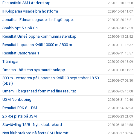
Fantastiskt SM i Anderstorp
2020-10-10 18:58
IFK-löparna visade bra höstform
2020-10-04 11:07
Jonathan Edman segrade i Lidingöloppet
2020-09-26 15:21
Snabblöpt 5:a på Ön
2020-09-20 12:53
Resultat Umeå öppna kommunmästerskap
2020-09-13 21:52
Resultat Löparnas Kväll 10000 m / 800 m
2020-09-11 15:37
Resultat Castorama 1
2020-09-11 10:57
Träningar
2020-09-09 13:09
Ömaran - höstens nya marathonlopp
2020-09-08 11:37
800 m - extragren på Löparnas Kväll 10 september 18:50
2020-09-07 09:30
(obs!)
Umemil i begränsad form med fina resultat
2020-09-05 16:08
USM Norrköping
2020-08-31 10:40
Resultat PRK 8 + DM
2020-08-26 07:23
2 x 4:e plats på JSM
2020-08-23 21:09
Stavtävling 15/8 - Nytt klubbrekord
2020-08-18 14:58
Nytt klubbrekord på årets SM i friidrott
2020-08-17 09:26