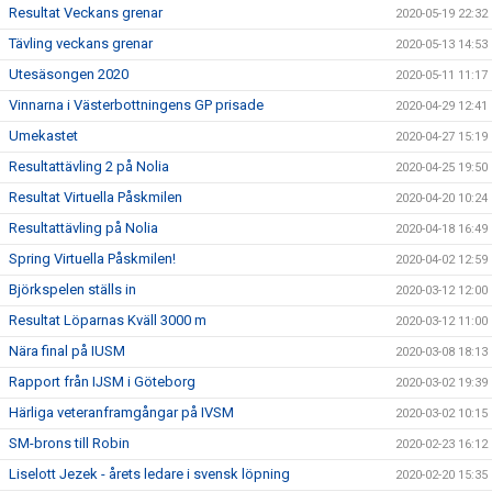
Resultat Veckans grenar
2020-05-19 22:32
Tävling veckans grenar
2020-05-13 14:53
Utesäsongen 2020
2020-05-11 11:17
Vinnarna i Västerbottningens GP prisade
2020-04-29 12:41
Umekastet
2020-04-27 15:19
Resultattävling 2 på Nolia
2020-04-25 19:50
Resultat Virtuella Påskmilen
2020-04-20 10:24
Resultattävling på Nolia
2020-04-18 16:49
Spring Virtuella Påskmilen!
2020-04-02 12:59
Björkspelen ställs in
2020-03-12 12:00
Resultat Löparnas Kväll 3000 m
2020-03-12 11:00
Nära final på IUSM
2020-03-08 18:13
Rapport från IJSM i Göteborg
2020-03-02 19:39
Härliga veteranframgångar på IVSM
2020-03-02 10:15
SM-brons till Robin
2020-02-23 16:12
Liselott Jezek - årets ledare i svensk löpning
2020-02-20 15:35