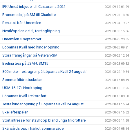
IFK Umeå inbjuder till Castorama 2021
2021-09-12 01:29
Bronsmedalj på SM till Charlotte
2021-09-07 13:56
Resultat från Umemilen
2021-09-04 19:27
Nestléspelen del 2, terränglöpning
2021-08-30 15:36
Umemilen 5 september
2021-08-25 20:35
Löparnas Kväll med hinderlöpning
2021-08-25 09:21
Stora framgångar på Veteran-SM
2021-08-23 12:54
Evelina trea på JSM-USM15
2021-08-23 09:32
800 meter - extragren på Löparnas Kväll 24 augusti
2021-08-22 19:54
Sommarfriidrottsskolan
2021-08-18 08:49
USM 16-17 i Norrköping
2021-08-16 11:25
Löparnas Kväll i rekordfart
2021-08-13 08:50
Testa hinderlöpning på Löparnas Kväll 24 augusti
2021-08-11 15:24
Skelleftespelen
2021-08-09 16:32
Stort intresse för stavhopp bland unga friidrottare
2021-08-06 11:38
Skärgårdslopp i härligt sommarväder
2021-08-04 08:14