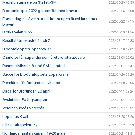
Medeldistansare på Stafett-SM
2022-05-29 15:55
Blodomloppet 2022 genomfört med bravur
2022-05-25 14:08
Första dagen i Svenska friidrottscupen är avklarad med
2022-05-22 17:15
bravur!
Björkspelen 2022
2022-05-19 11:56
Resultat Umekastet 1 och 2
2022-05-17 10:33
Blodomloppets löparkvällar
2022-05-10 12:01
Charlotte får stipendie som årets idrottsutövare
2022-05-08 22:02
Rasmus Nilsson 8:a på SM i ultratrail
2022-05-01 08:47
Succé för Blodomloppets Löparkvällar
2022-04-26 08:28
Premiären för Brorundan avklarad
2022-04-20 20:06
Dags för Brorundan 20 april
2022-04-11 09:24
Avslutning Poängkampen
2022-04-04 10:22
Veteransuccé i Västerås
2022-03-27 18:31
Löparnas Kväll
2022-03-25 15:26
Lilla Björkspelen 19/3
2022-03-22 09:29
Norrlandsmästerskapen 19-20 mars
2022-03-21 11:51