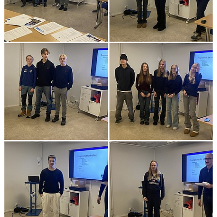
FÖRENINGEN
KLÄDKOLLEKTION
STATISTIK
TRÄNARE
LÄNKAR
BLODOMLOPPET
FAQ
ANTIDOPING