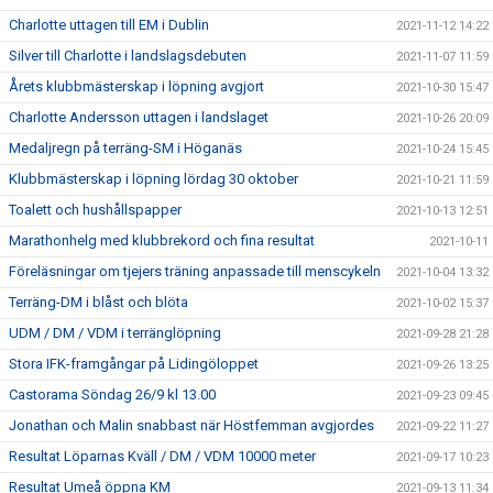
Charlotte uttagen till EM i Dublin
2021-11-12 14:22
Silver till Charlotte i landslagsdebuten
2021-11-07 11:59
Årets klubbmästerskap i löpning avgjort
2021-10-30 15:47
Charlotte Andersson uttagen i landslaget
2021-10-26 20:09
Medaljregn på terräng-SM i Höganäs
2021-10-24 15:45
Klubbmästerskap i löpning lördag 30 oktober
2021-10-21 11:59
Toalett och hushållspapper
2021-10-13 12:51
Marathonhelg med klubbrekord och fina resultat
2021-10-11
Föreläsningar om tjejers träning anpassade till menscykeln
2021-10-04 13:32
Terräng-DM i blåst och blöta
2021-10-02 15:37
UDM / DM / VDM i terränglöpning
2021-09-28 21:28
Stora IFK-framgångar på Lidingöloppet
2021-09-26 13:25
Castorama Söndag 26/9 kl 13.00
2021-09-23 09:45
Jonathan och Malin snabbast när Höstfemman avgjordes
2021-09-22 11:27
Resultat Löparnas Kväll / DM / VDM 10000 meter
2021-09-17 10:23
Resultat Umeå öppna KM
2021-09-13 11:34