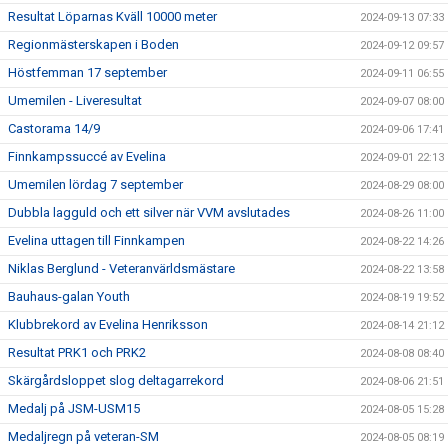
Resultat Löparnas Kväll 10000 meter
2024-09-13 07:33
Regionmästerskapen i Boden
2024-09-12 09:57
Höstfemman 17 september
2024-09-11 06:55
Umemilen - Liveresultat
2024-09-07 08:00
Castorama 14/9
2024-09-06 17:41
Finnkampssuccé av Evelina
2024-09-01 22:13
Umemilen lördag 7 september
2024-08-29 08:00
Dubbla lagguld och ett silver när VVM avslutades
2024-08-26 11:00
Evelina uttagen till Finnkampen
2024-08-22 14:26
Niklas Berglund - Veteranvärldsmästare
2024-08-22 13:58
Bauhaus-galan Youth
2024-08-19 19:52
Klubbrekord av Evelina Henriksson
2024-08-14 21:12
Resultat PRK1 och PRK2
2024-08-08 08:40
Skärgårdsloppet slog deltagarrekord
2024-08-06 21:51
Medalj på JSM-USM15
2024-08-05 15:28
Medaljregn på veteran-SM
2024-08-05 08:19