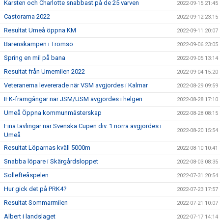
Karsten och Charlotte snabbast på de 25 varven
2022-09-15 21:45
Castorama 2022
2022-09-12 23:15
Resultat Umeå öppna KM
2022-09-11 20:07
Barenskampen i Tromsö
2022-09-06 23:05
Spring en mil på bana
2022-09-05 13:14
Resultat från Umemilen 2022
2022-09-04 15:20
Veteranerna levererade när VSM avgjordes i Kalmar
2022-08-29 09:59
IFK-framgångar när JSM/USM avgjordes i helgen
2022-08-28 17:10
Umeå Öppna kommunmästerskap
2022-08-28 08:15
Fina tävlingar när Svenska Cupen div. 1 norra avgjordes i
2022-08-20 15:54
Umeå
Resultat Löparnas kväll 5000m
2022-08-10 10:41
Snabba löpare i Skärgårdsloppet
2022-08-03 08:35
Sollefteåspelen
2022-07-31 20:54
Hur gick det på PRK4?
2022-07-23 17:57
Resultat Sommarmilen
2022-07-21 10:07
Albert i landslaget
2022-07-17 14:14