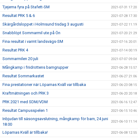
Tjejerna fyra på Stafett-SM
2021-07-31 17:20
Resultat PRK 5 & 6
2021-07-28 17:30
Skärgårdsloppet i Holmsund tisdag 3 augusti
2021-07-22 11:19
Snabblöpt Sommarmil ute på Ön
2021-07-20 21:29
Fina resultat i varmt landsvägs-SM
2021-07-16 20:01
Resultat PRK 4
2021-07-14 00:19
Sommarmilen 20 juli
2021-07-07 09:04
Mångkamp i friidrottens barngrupper
2021-06-28 15:57
Resultat Sommarkastet
2021-06-27 21:06
Fina prestationer när Löparnas Kväll var tillbaka
2021-06-23 08:15
Kraftmätningen och PRK 3
2021-06-20 20:18
PRK 2021 med SDM/VDM
2021-06-16 12:47
Resultat Campusspelen 1
2021-06-15 10:46
Inbjudan till säsongsavslutning, mångkamp för barn, 24 juni
2021-06-10 11:14
18.00
Löparnas Kväll är tillbaka!
2021-06-08 12:55