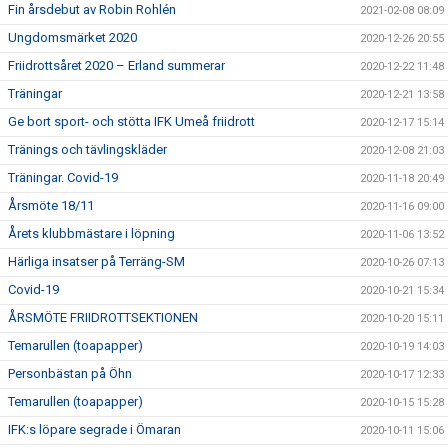
Fin årsdebut av Robin Rohlén
2021-02-08 08:09
Ungdomsmärket 2020
2020-12-26 20:55
Friidrottsåret 2020 – Erland summerar
2020-12-22 11:48
Träningar
2020-12-21 13:58
Ge bort sport- och stötta IFK Umeå friidrott
2020-12-17 15:14
Tränings och tävlingskläder
2020-12-08 21:03
Träningar. Covid-19
2020-11-18 20:49
Årsmöte 18/11
2020-11-16 09:00
Årets klubbmästare i löpning
2020-11-06 13:52
Härliga insatser på Terräng-SM
2020-10-26 07:13
Covid-19
2020-10-21 15:34
ÅRSMÖTE FRIIDROTTSEKTIONEN
2020-10-20 15:11
Temarullen (toapapper)
2020-10-19 14:03
Personbästan på Öhn
2020-10-17 12:33
Temarullen (toapapper)
2020-10-15 15:28
IFK:s löpare segrade i Ömaran
2020-10-11 15:06