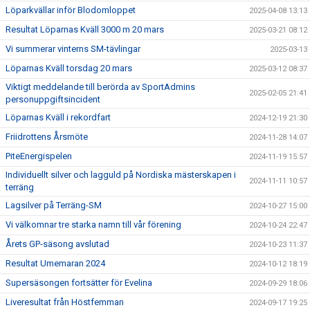
Löparkvällar inför Blodomloppet
2025-04-08 13:13
Resultat Löparnas Kväll 3000 m 20 mars
2025-03-21 08:12
Vi summerar vinterns SM-tävlingar
2025-03-13
Löparnas Kväll torsdag 20 mars
2025-03-12 08:37
Viktigt meddelande till berörda av SportAdmins
2025-02-05 21:41
personuppgiftsincident
Löparnas Kväll i rekordfart
2024-12-19 21:30
Friidrottens Årsmöte
2024-11-28 14:07
PiteEnergispelen
2024-11-19 15:57
Individuellt silver och lagguld på Nordiska mästerskapen i
2024-11-11 10:57
terräng
Lagsilver på Terräng-SM
2024-10-27 15:00
Vi välkomnar tre starka namn till vår förening
2024-10-24 22:47
Årets GP-säsong avslutad
2024-10-23 11:37
Resultat Umemaran 2024
2024-10-12 18:19
Supersäsongen fortsätter för Evelina
2024-09-29 18:06
Liveresultat från Höstfemman
2024-09-17 19:25