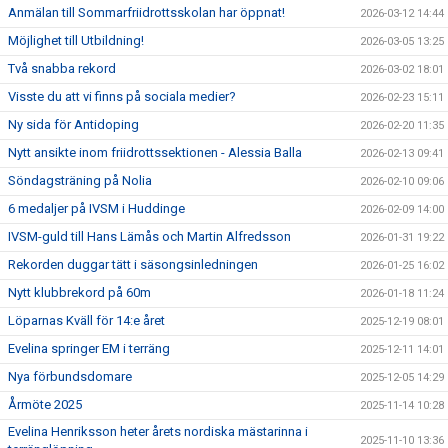
Anmälan till Sommarfriidrottsskolan har öppnat!
2026-03-12 14:44
Möjlighet till Utbildning!
2026-03-05 13:25
Två snabba rekord
2026-03-02 18:01
Visste du att vi finns på sociala medier?
2026-02-23 15:11
Ny sida för Antidoping
2026-02-20 11:35
Nytt ansikte inom friidrottssektionen - Alessia Balla
2026-02-13 09:41
Söndagsträning på Nolia
2026-02-10 09:06
6 medaljer på IVSM i Huddinge
2026-02-09 14:00
IVSM-guld till Hans Lämås och Martin Alfredsson
2026-01-31 19:22
Rekorden duggar tätt i säsongsinledningen
2026-01-25 16:02
Nytt klubbrekord på 60m
2026-01-18 11:24
Löparnas Kväll för 14:e året
2025-12-19 08:01
Evelina springer EM i terräng
2025-12-11 14:01
Nya förbundsdomare
2025-12-05 14:29
Årmöte 2025
2025-11-14 10:28
Evelina Henriksson heter årets nordiska mästarinna i
2025-11-10 13:36