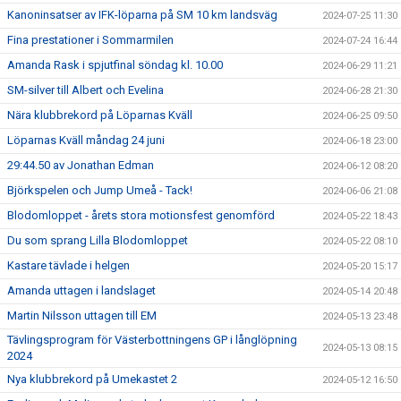
Kanoninsatser av IFK-löparna på SM 10 km landsväg
2024-07-25 11:30
Fina prestationer i Sommarmilen
2024-07-24 16:44
Amanda Rask i spjutfinal söndag kl. 10.00
2024-06-29 11:21
SM-silver till Albert och Evelina
2024-06-28 21:30
Nära klubbrekord på Löparnas Kväll
2024-06-25 09:50
Löparnas Kväll måndag 24 juni
2024-06-18 23:00
29:44.50 av Jonathan Edman
2024-06-12 08:20
Björkspelen och Jump Umeå - Tack!
2024-06-06 21:08
Blodomloppet - årets stora motionsfest genomförd
2024-05-22 18:43
Du som sprang Lilla Blodomloppet
2024-05-22 08:10
Kastare tävlade i helgen
2024-05-20 15:17
Amanda uttagen i landslaget
2024-05-14 20:48
Martin Nilsson uttagen till EM
2024-05-13 23:48
Tävlingsprogram för Västerbottningens GP i långlöpning
2024-05-13 08:15
2024
Nya klubbrekord på Umekastet 2
2024-05-12 16:50