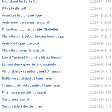
Nytt rekord för Santa Run
2022-12-11 15:59
IPRK i Skellefteå!
2022-12-11 14:15
Årsmöte i friidrottssektionen
2022-11-23 21:35
Årets inomhussäsong har startat
2022-11-21 20:04
Friidrottsungdomar tränade i Skellefteå
2022-11-12 15:30
Charlotte och Liselott i helgens terränglopp
2022-11-07 22:15
Årets KM i löpning avgjort
2022-10-29 16:31
Charlotte uttagen i landslaget
2022-10-26 22:18
Lyckat Terräng-SM för våra blåvita löpare
2022-10-23 15:35
Länsmästerskapen i terräng avgjorda
2022-10-15 13:08
Vänortsbesök i samband med Umemaran
2022-10-09 11:15
Rafflande spurtstrid på Umemaran
2022-10-08 17:36
Internationellt deltagande på Umemaran
2022-10-04 22:44
Fina insatser på Lidingöloppet
2022-09-25 15:55
Castorama resultat
2022-09-25 13:47
Snabba tider i Höstfemman
2022-09-22 12:12