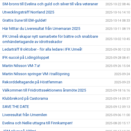
SM-brons till Evelina och guld och silver till våra veteraner
2025-10-22 08:46
Utvecklingsträff Norrland 2025
2025-10-16 14:10
Grattis Sune till EM-guldet!
2025-10-14 08:33
Här hitttar du Liveresultat från Umemaran 2025
2025-10-11 08:19
IFK Umeå skapar nytt samarbete för bättre och snabbare
2025-10-02 10:45
omhändertagande av idrottsskador
Ledarträff 8 oktober - för alla ledare i IFK Umeå!
2025-09-30 12:53
IFK-succé på Lidingöloppet
2025-09-28 08:41
Martin Nilsson VM-7:a!
2025-09-26 15:04
Martin Nilsson springer VM i traillöpning
2025-09-24
Rekorddeltagande på Höstfemman
2025-09-23
Välkommen till Friidrottssektionens årsmöte 2025
2025-09-18 16:16
Klubbrekord på Castorama
2025-09-14 09:37
SAVE THE DATE
2025-09-12 09:13
Liveresultat från Umemilen
2025-09-06 11:00
Evelina och Nellie uttagna till Finnkampen!
2025-08-20 15:17