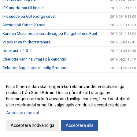
IFK ungdomar till finalen
2019-05-19 13:17
IFK succé på Göteborgsvarvet
2019-05-18 18:05
Sverige på fötter! 23 maj
2019-05-13 15:53
Karsten Meier presenterade sig på Kungsholmen Runt
2019-05-11 15:04
Vi söker en friidrottstränare!
2019-05-03 12:41
Umekastet 1-3
2019-04-30 14:30
Charlotte vann halvmara på kanontid!
2019-04-27 15:19
Rekordmånga löpare i solig Brorunda
2019-04-24 21:50
Anmäl dig till årets Sommarfriidrottsskola
2019-04-24 10:36
Prova ut och beställ klubbkläder v.18
2019-04-24 08:10
För att hemsidan ska fungera korrekt använder vi nödvändiga
cookies från SportAdmin. Dessa går inte att stänga av.
Kurs för dig som är eller vill bli ledare i våra barngrupper
2019-04-22 10:25
Föreningen kan också använda frivilliga cookies, t.ex. för statistik
Rekordfart på Löparnas Kväll
2019-03-21 21:42
eller marknadsföring. Du väljer själv om du vill acceptera dessa.
Träning för att bli en snabbare löpare, del 2
2019-03-18 11:04
Anpassa dina val
Resultat Björkspelen inomhus 2019
2019-03-16 16:38
Acceptera nödvändiga
Acceptera alla
Inför Björkspelen lördag 16 mars
2019-03-14 18:01
Vårens Löparkvällar drar igång!
2019-03-14 18:00