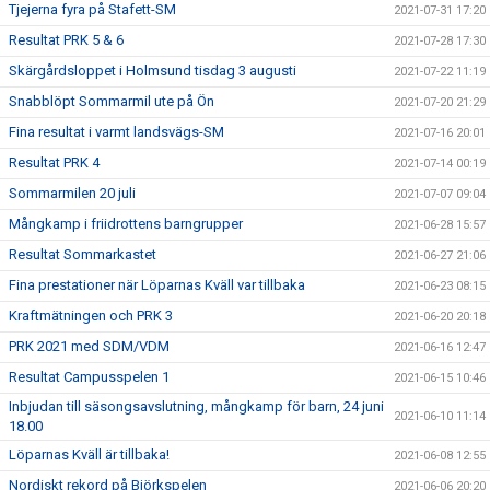
Tjejerna fyra på Stafett-SM
2021-07-31 17:20
Resultat PRK 5 & 6
2021-07-28 17:30
Skärgårdsloppet i Holmsund tisdag 3 augusti
2021-07-22 11:19
Snabblöpt Sommarmil ute på Ön
2021-07-20 21:29
Fina resultat i varmt landsvägs-SM
2021-07-16 20:01
Resultat PRK 4
2021-07-14 00:19
Sommarmilen 20 juli
2021-07-07 09:04
Mångkamp i friidrottens barngrupper
2021-06-28 15:57
Resultat Sommarkastet
2021-06-27 21:06
Fina prestationer när Löparnas Kväll var tillbaka
2021-06-23 08:15
Kraftmätningen och PRK 3
2021-06-20 20:18
PRK 2021 med SDM/VDM
2021-06-16 12:47
Resultat Campusspelen 1
2021-06-15 10:46
Inbjudan till säsongsavslutning, mångkamp för barn, 24 juni
2021-06-10 11:14
18.00
Löparnas Kväll är tillbaka!
2021-06-08 12:55
Nordiskt rekord på Björkspelen
2021-06-06 20:20