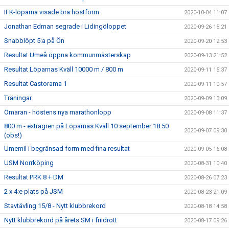
IFK-löparna visade bra höstform
2020-10-04 11:07
Jonathan Edman segrade i Lidingöloppet
2020-09-26 15:21
Snabblöpt 5:a på Ön
2020-09-20 12:53
Resultat Umeå öppna kommunmästerskap
2020-09-13 21:52
Resultat Löparnas Kväll 10000 m / 800 m
2020-09-11 15:37
Resultat Castorama 1
2020-09-11 10:57
Träningar
2020-09-09 13:09
Ömaran - höstens nya marathonlopp
2020-09-08 11:37
800 m - extragren på Löparnas Kväll 10 september 18:50
2020-09-07 09:30
(obs!)
Umemil i begränsad form med fina resultat
2020-09-05 16:08
USM Norrköping
2020-08-31 10:40
Resultat PRK 8 + DM
2020-08-26 07:23
2 x 4:e plats på JSM
2020-08-23 21:09
Stavtävling 15/8 - Nytt klubbrekord
2020-08-18 14:58
Nytt klubbrekord på årets SM i friidrott
2020-08-17 09:26