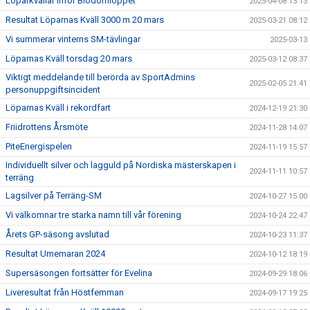
Löparkvällar inför Blodomloppet
2025-04-08 13:13
Resultat Löparnas Kväll 3000 m 20 mars
2025-03-21 08:12
Vi summerar vinterns SM-tävlingar
2025-03-13
Löparnas Kväll torsdag 20 mars
2025-03-12 08:37
Viktigt meddelande till berörda av SportAdmins
2025-02-05 21:41
personuppgiftsincident
Löparnas Kväll i rekordfart
2024-12-19 21:30
Friidrottens Årsmöte
2024-11-28 14:07
PiteEnergispelen
2024-11-19 15:57
Individuellt silver och lagguld på Nordiska mästerskapen i
2024-11-11 10:57
terräng
Lagsilver på Terräng-SM
2024-10-27 15:00
Vi välkomnar tre starka namn till vår förening
2024-10-24 22:47
Årets GP-säsong avslutad
2024-10-23 11:37
Resultat Umemaran 2024
2024-10-12 18:19
Supersäsongen fortsätter för Evelina
2024-09-29 18:06
Liveresultat från Höstfemman
2024-09-17 19:25