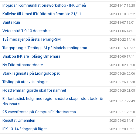
Inbjudan Kommunikationsworkshop - IFK Umeå
2023-11-17 12:25
Kallelse till Umeå IFK friidrotts årsmöte 21/11
2023-11-10 09:22
Santa Run
2023-11-07 15:01
Veteranträff 9-10 december
2023-11-06 14:51
Två medaljer på årets Terräng-SM
2023-10-22 14:16
Tungsprunget Terräng LM på Mariehemsängarna
2023-10-15 15:37
Snabba IFK:are i blåsig Umemara
2023-10-09 17:11
Ny Friidrottsamordnare
2023-10-02 10:50
Stark laginsats på Lidingöloppet
2023-09-26 20:06
Tävling på uteavslutningen
2023-09-26 10:38
Höstfemman gjorde skäl för namnet
2023-09-20 21:05
En fantastisk helg med regionsmästerskap - stort tack för
2023-09-17 22:49
din insats!
25-varvsfrossa på Campus Friidrottsarena
2023-09-11 23:10
Resultat Umemilen
2023-09-02 14:41
IFK 13-14 åringar på läger
2023-08-28 15:51