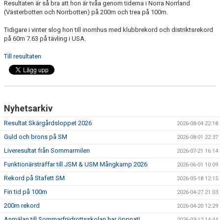
Resultaten är så bra att hon är tvåa genom tiderna i Norra Norrland
FÖRENINGEN
(Västerbotten och Norrbotten) på 200m och trea på 100m.
KLÄDKOLLEKTION
Tidigare i vinter slog hon till inomhus med klubbrekord och distriktsrekord
på 60m 7.63 på tävling i USA.
STATISTIK
Till resultaten
TRÄNARE
LÄNKAR
Nyhetsarkiv
Resultat Skärgårdsloppet 2026
2026-08-04 22:18
BLODOMLOPPET
Guld och brons på SM
2026-08-01 22:37
FAQ
Liveresultat från Sommarmilen
2026-07-21 16:14
Funktionärsträffar till JSM & USM Mångkamp 2026
2026-06-01 10:09
ANTIDOPING
Rekord på Stafett SM
2026-05-18 12:15
Fin tid på 100m
2026-04-27 21:03
200m rekord
2026-04-20 12:29
Anmälan till Sommarfriidrottsskolan har öppnat!
2026-03-12 14:44