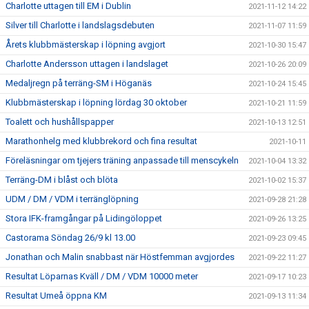
Charlotte uttagen till EM i Dublin
2021-11-12 14:22
Silver till Charlotte i landslagsdebuten
2021-11-07 11:59
Årets klubbmästerskap i löpning avgjort
2021-10-30 15:47
Charlotte Andersson uttagen i landslaget
2021-10-26 20:09
Medaljregn på terräng-SM i Höganäs
2021-10-24 15:45
Klubbmästerskap i löpning lördag 30 oktober
2021-10-21 11:59
Toalett och hushållspapper
2021-10-13 12:51
Marathonhelg med klubbrekord och fina resultat
2021-10-11
Föreläsningar om tjejers träning anpassade till menscykeln
2021-10-04 13:32
Terräng-DM i blåst och blöta
2021-10-02 15:37
UDM / DM / VDM i terränglöpning
2021-09-28 21:28
Stora IFK-framgångar på Lidingöloppet
2021-09-26 13:25
Castorama Söndag 26/9 kl 13.00
2021-09-23 09:45
Jonathan och Malin snabbast när Höstfemman avgjordes
2021-09-22 11:27
Resultat Löparnas Kväll / DM / VDM 10000 meter
2021-09-17 10:23
Resultat Umeå öppna KM
2021-09-13 11:34