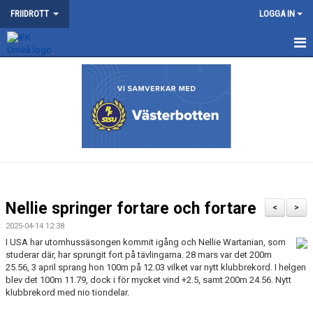
FRIIDROTT
LOGGA IN
NYHETER
KONTAKT
KALENDER
TRÄNING
SOMMARFRIIDROTTSSKOLAN
Nellie springer fortare och fortare
<
>
TÄVLING
2025-04-14 12:38
I USA har utomhussäsongen kommit igång och Nellie Wartanian, som
studerar där, har sprungit fort på tävlingarna. 28 mars var det 200m
VÅRA TÄVLINGAR
25.56, 3 april sprang hon 100m på 12.03 vilket var nytt klubbrekord. I helgen
blev det 100m 11.79, dock i för mycket vind +2.5, samt 200m 24.56. Nytt
MEDLEMSKAP OCH TRÄNINGSAVGIFTER
klubbrekord med nio tiondelar.