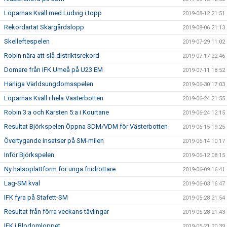
Löparnas Kväll med Ludvig i topp
2019-08-12 21:51
Rekordartat Skärgårdslopp
2019-08-06 21:13
Skelleftespelen
2019-07-29 11:02
Robin nära att slå distriktsrekord
2019-07-17 22:46
Domare från IFK Umeå på U23 EM
2019-07-11 18:52
Härliga Världsungdomsspelen
2019-06-30 17:03
Löparnas Kväll i hela Västerbotten
2019-06-24 21:55
Robin 3:a och Karsten 5:a i Kourtane
2019-06-24 12:15
Resultat Björkspelen Öppna SDM/VDM för Västerbotten
2019-06-15 19:25
Övertygande insatser på SM-milen
2019-06-14 10:17
Inför Björkspelen
2019-06-12 08:15
Ny hälsoplattform för unga friidrottare
2019-06-09 16:41
Lag-SM kval
2019-06-03 16:47
IFK fyra på Stafett-SM
2019-05-28 21:54
Resultat från förra veckans tävlingar
2019-05-28 21:43
IFK i Blodomloppet
2019-05-21 20:39