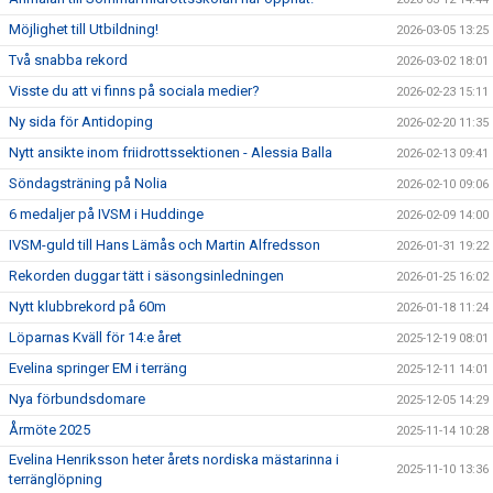
Möjlighet till Utbildning!
2026-03-05 13:25
Två snabba rekord
2026-03-02 18:01
Visste du att vi finns på sociala medier?
2026-02-23 15:11
Ny sida för Antidoping
2026-02-20 11:35
Nytt ansikte inom friidrottssektionen - Alessia Balla
2026-02-13 09:41
Söndagsträning på Nolia
2026-02-10 09:06
6 medaljer på IVSM i Huddinge
2026-02-09 14:00
IVSM-guld till Hans Lämås och Martin Alfredsson
2026-01-31 19:22
Rekorden duggar tätt i säsongsinledningen
2026-01-25 16:02
Nytt klubbrekord på 60m
2026-01-18 11:24
Löparnas Kväll för 14:e året
2025-12-19 08:01
Evelina springer EM i terräng
2025-12-11 14:01
Nya förbundsdomare
2025-12-05 14:29
Årmöte 2025
2025-11-14 10:28
Evelina Henriksson heter årets nordiska mästarinna i
2025-11-10 13:36
terränglöpning