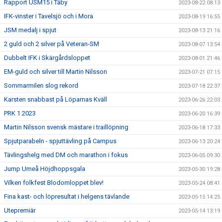
Rapport USM15 i Täby
2023-08-22 08:13
IFK-vinster i Tavelsjö och i Mora
2023-08-19 16:55
JSM medalj i spjut
2023-08-13 21:16
2 guld och 2 silver på Veteran-SM
2023-08-07 13:54
Dubbelt IFK i Skärgårdsloppet
2023-08-01 21:46
EM-guld och silver till Martin Nilsson
2023-07-21 07:15
Sommarmilen slog rekord
2023-07-18 22:37
Karsten snabbast på Löparnas Kväll
2023-06-26 22:03
PRK 1 2023
2023-06-20 16:39
Martin Nilsson svensk mästare i traillöpning
2023-06-18 17:33
Spjutparabeln - spjuttävling på Campus
2023-06-13 20:24
Tävlingshelg med DM och marathon i fokus
2023-06-05 09:30
Jump Umeå Höjdhoppsgala
2023-05-30 19:28
Vilken folkfest Blodomloppet blev!
2023-05-24 08:41
Fina kast- och löpresultat i helgens tävlande
2023-05-15 14:25
Utepremiär
2023-05-14 13:19