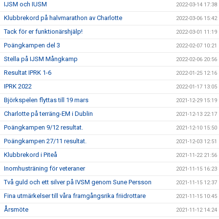
IJSM och IUSM
2022-03-14 17:38
Klubbrekord på halvmarathon av Charlotte
2022-03-06 15:42
Tack för er funktionärshjälp!
2022-03-01 11:19
Poängkampen del 3
2022-02-07 10:21
Stella på IJSM Mångkamp
2022-02-06 20:56
Resultat IPRK 1-6
2022-01-25 12:16
IPRK 2022
2022-01-17 13:05
Björkspelen flyttas till 19 mars
2021-12-29 15:19
Charlotte på terräng-EM i Dublin
2021-12-13 22:17
Poängkampen 9/12 resultat.
2021-12-10 15:50
Poängkampen 27/11 resultat.
2021-12-03 12:51
Klubbrekord i Piteå
2021-11-22 21:56
Inomhusträning för veteraner
2021-11-15 16:23
Två guld och ett silver på IVSM genom Sune Persson
2021-11-15 12:37
Fina utmärkelser till våra framgångsrika friidrottare
2021-11-15 10:45
Årsmöte
2021-11-12 14:24