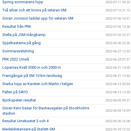
Spring sommarens lopp
2022-07-11 09:20
Två silver och ett brons på veteran-VM
2022-07-10 21:15
Göran Jonsson laddar upp för veteran-VM
2022-07-06 10:57
Resultat från PRK
2022-07-05 13:20
Stella på JSM mångkamp
2022-07-02 22:27
Spjutkastarna på gång
2022-06-30 22:35
Sommaravslutning
2022-06-27 12:02
PRK 2022 Umeå
2022-06-23 07:27
Löparnas Kväll 3000 m och 2000 m
2022-06-21 13:00
Framgångar på SM 10 km landsväg
2022-06-21 12:46
Starka lopp av Karsten och Martin i helgen
2022-06-13 20:04
Pallen på SAYO
2022-06-13 12:50
Björkspelen resultat
2022-06-05 09:27
Göran Kero basar för Bauhausgalan på Stockholms
2022-06-03 14:09
stadion
Resultat Umekastet 3 och 4
2022-05-30 16:58
Medeldistansare på Stafett-SM
2022-05-29 15:55