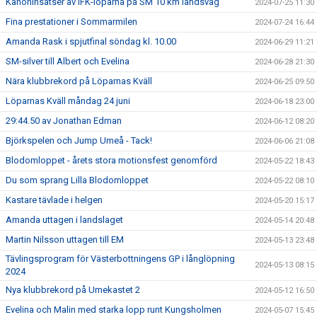
Kanoninsatser av IFK-löparna på SM 10 km landsväg
2024-07-25 11:30
Fina prestationer i Sommarmilen
2024-07-24 16:44
Amanda Rask i spjutfinal söndag kl. 10.00
2024-06-29 11:21
SM-silver till Albert och Evelina
2024-06-28 21:30
Nära klubbrekord på Löparnas Kväll
2024-06-25 09:50
Löparnas Kväll måndag 24 juni
2024-06-18 23:00
29:44.50 av Jonathan Edman
2024-06-12 08:20
Björkspelen och Jump Umeå - Tack!
2024-06-06 21:08
Blodomloppet - årets stora motionsfest genomförd
2024-05-22 18:43
Du som sprang Lilla Blodomloppet
2024-05-22 08:10
Kastare tävlade i helgen
2024-05-20 15:17
Amanda uttagen i landslaget
2024-05-14 20:48
Martin Nilsson uttagen till EM
2024-05-13 23:48
Tävlingsprogram för Västerbottningens GP i långlöpning
2024-05-13 08:15
2024
Nya klubbrekord på Umekastet 2
2024-05-12 16:50
Evelina och Malin med starka lopp runt Kungsholmen
2024-05-07 15:45