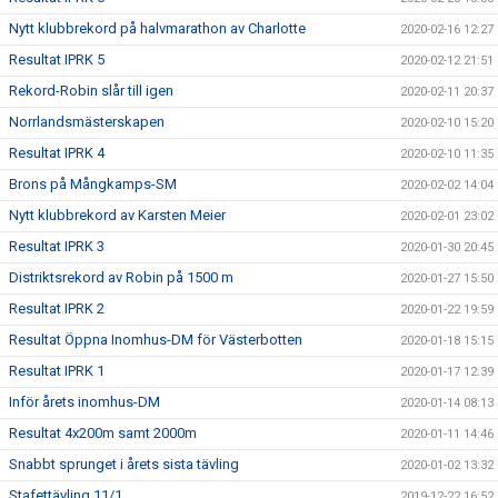
Nytt klubbrekord på halvmarathon av Charlotte
2020-02-16 12:27
Resultat IPRK 5
2020-02-12 21:51
Rekord-Robin slår till igen
2020-02-11 20:37
Norrlandsmästerskapen
2020-02-10 15:20
Resultat IPRK 4
2020-02-10 11:35
Brons på Mångkamps-SM
2020-02-02 14:04
Nytt klubbrekord av Karsten Meier
2020-02-01 23:02
Resultat IPRK 3
2020-01-30 20:45
Distriktsrekord av Robin på 1500 m
2020-01-27 15:50
Resultat IPRK 2
2020-01-22 19:59
Resultat Öppna Inomhus-DM för Västerbotten
2020-01-18 15:15
Resultat IPRK 1
2020-01-17 12:39
Inför årets inomhus-DM
2020-01-14 08:13
Resultat 4x200m samt 2000m
2020-01-11 14:46
Snabbt sprunget i årets sista tävling
2020-01-02 13:32
Stafettävling 11/1
2019-12-22 16:52