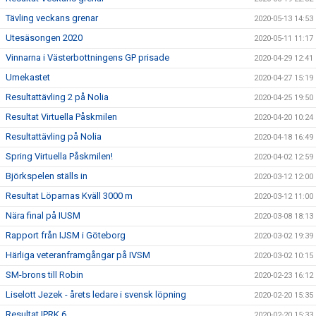
Tävling veckans grenar
2020-05-13 14:53
Utesäsongen 2020
2020-05-11 11:17
Vinnarna i Västerbottningens GP prisade
2020-04-29 12:41
Umekastet
2020-04-27 15:19
Resultattävling 2 på Nolia
2020-04-25 19:50
Resultat Virtuella Påskmilen
2020-04-20 10:24
Resultattävling på Nolia
2020-04-18 16:49
Spring Virtuella Påskmilen!
2020-04-02 12:59
Björkspelen ställs in
2020-03-12 12:00
Resultat Löparnas Kväll 3000 m
2020-03-12 11:00
Nära final på IUSM
2020-03-08 18:13
Rapport från IJSM i Göteborg
2020-03-02 19:39
Härliga veteranframgångar på IVSM
2020-03-02 10:15
SM-brons till Robin
2020-02-23 16:12
Liselott Jezek - årets ledare i svensk löpning
2020-02-20 15:35
Resultat IPRK 6
2020-02-20 15:33