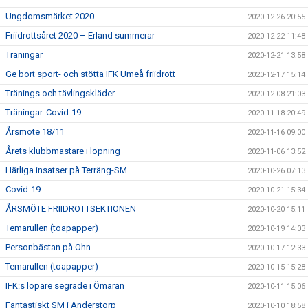
Ungdomsmärket 2020
2020-12-26 20:55
Friidrottsåret 2020 – Erland summerar
2020-12-22 11:48
Träningar
2020-12-21 13:58
Ge bort sport- och stötta IFK Umeå friidrott
2020-12-17 15:14
Tränings och tävlingskläder
2020-12-08 21:03
Träningar. Covid-19
2020-11-18 20:49
Årsmöte 18/11
2020-11-16 09:00
Årets klubbmästare i löpning
2020-11-06 13:52
Härliga insatser på Terräng-SM
2020-10-26 07:13
Covid-19
2020-10-21 15:34
ÅRSMÖTE FRIIDROTTSEKTIONEN
2020-10-20 15:11
Temarullen (toapapper)
2020-10-19 14:03
Personbästan på Öhn
2020-10-17 12:33
Temarullen (toapapper)
2020-10-15 15:28
IFK:s löpare segrade i Ömaran
2020-10-11 15:06
Fantastiskt SM i Anderstorp
2020-10-10 18:58