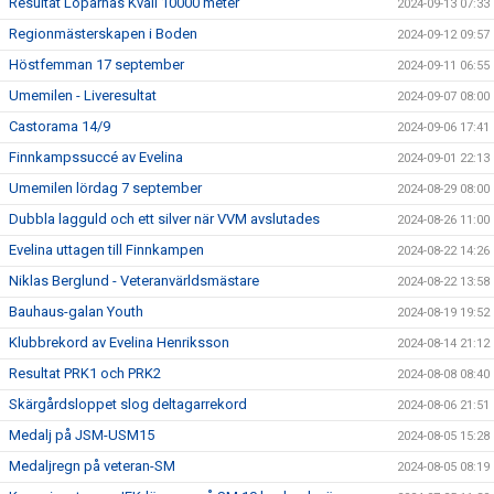
Resultat Löparnas Kväll 10000 meter
2024-09-13 07:33
Regionmästerskapen i Boden
2024-09-12 09:57
Höstfemman 17 september
2024-09-11 06:55
Umemilen - Liveresultat
2024-09-07 08:00
Castorama 14/9
2024-09-06 17:41
Finnkampssuccé av Evelina
2024-09-01 22:13
Umemilen lördag 7 september
2024-08-29 08:00
Dubbla lagguld och ett silver när VVM avslutades
2024-08-26 11:00
Evelina uttagen till Finnkampen
2024-08-22 14:26
Niklas Berglund - Veteranvärldsmästare
2024-08-22 13:58
Bauhaus-galan Youth
2024-08-19 19:52
Klubbrekord av Evelina Henriksson
2024-08-14 21:12
Resultat PRK1 och PRK2
2024-08-08 08:40
Skärgårdsloppet slog deltagarrekord
2024-08-06 21:51
Medalj på JSM-USM15
2024-08-05 15:28
Medaljregn på veteran-SM
2024-08-05 08:19