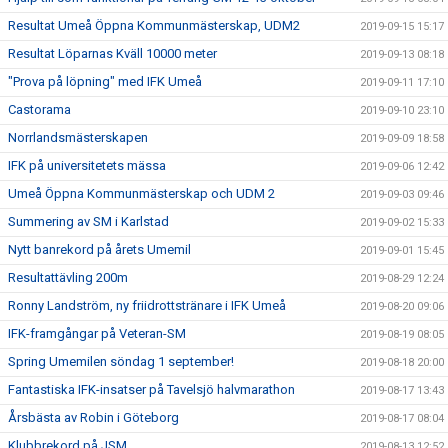
Resultat Umeå Öppna Kommunmästerskap, UDM2
2019-09-15 15:17
Resultat Löparnas Kväll 10000 meter
2019-09-13 08:18
"Prova på löpning" med IFK Umeå
2019-09-11 17:10
Castorama
2019-09-10 23:10
Norrlandsmästerskapen
2019-09-09 18:58
IFK på universitetets mässa
2019-09-06 12:42
Umeå Öppna Kommunmästerskap och UDM 2
2019-09-03 09:46
Summering av SM i Karlstad
2019-09-02 15:33
Nytt banrekord på årets Umemil
2019-09-01 15:45
Resultattävling 200m
2019-08-29 12:24
Ronny Landström, ny friidrottstränare i IFK Umeå
2019-08-20 09:06
IFK-framgångar på Veteran-SM
2019-08-19 08:05
Spring Umemilen söndag 1 september!
2019-08-18 20:00
Fantastiska IFK-insatser på Tavelsjö halvmarathon
2019-08-17 13:43
Årsbästa av Robin i Göteborg
2019-08-17 08:04
Klubbrekord på JSM
2019-08-13 12:52