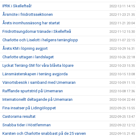
IPRK i Skellefteå!
2022-12-11 14:15
Årsmöte i friidrottssektionen
2022-11-23 21:35
Årets inomhussäsong har startat
2022-11-21 20:04
Friidrottsungdomar tränade i Skellefteå
2022-11-12 15:30
Charlotte och Liselott i helgens terränglopp
2022-11-07 22:15
Årets KM i löpning avgjort
2022-10-29 16:31
Charlotte uttagen i landslaget
2022-10-26 22:18
Lyckat Terräng-SM för våra blåvita löpare
2022-10-23 15:35
Länsmästerskapen i terräng avgjorda
2022-10-15 13:08
Vänortsbesök i samband med Umemaran
2022-10-09 11:15
Rafflande spurtstrid på Umemaran
2022-10-08 17:36
Internationellt deltagande på Umemaran
2022-10-04 22:44
Fina insatser på Lidingöloppet
2022-09-25 15:55
Castorama resultat
2022-09-25 13:47
Snabba tider i Höstfemman
2022-09-22 12:12
Karsten och Charlotte snabbast på de 25 varven
2022-09-15 21:45