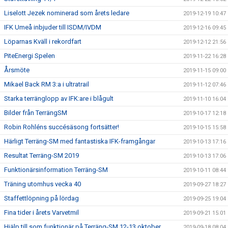
Liselott Jezek nominerad som årets ledare
2019-12-19 10:47
IFK Umeå inbjuder till ISDM/IVDM
2019-12-16 09:45
Löparnas Kväll i rekordfart
2019-12-12 21:56
PiteEnergi Spelen
2019-11-22 16:28
Årsmöte
2019-11-15 09:00
Mikael Back RM 3:a i ultratrail
2019-11-12 07:46
Starka terränglopp av IFK:are i blågult
2019-11-10 16:04
Bilder från TerrängSM
2019-10-17 12:18
Robin Rohléns succésäsong fortsätter!
2019-10-15 15:58
Härligt Terräng-SM med fantastiska IFK-framgångar
2019-10-13 17:16
Resultat Terräng-SM 2019
2019-10-13 17:06
Funktionärsinformation Terräng-SM
2019-10-11 08:44
Träning utomhus vecka 40
2019-09-27 18:27
Staffettlöpning på lördag
2019-09-25 19:04
Fina tider i årets Varvetmil
2019-09-21 15:01
Hjälp till som funktionär på Terräng-SM 12-13 oktober
2019-09-18 08:04