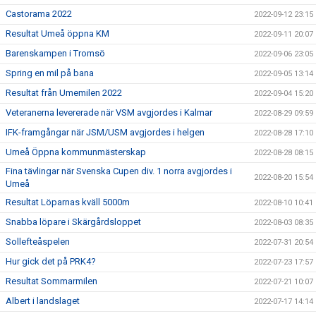
Castorama 2022
2022-09-12 23:15
Resultat Umeå öppna KM
2022-09-11 20:07
Barenskampen i Tromsö
2022-09-06 23:05
Spring en mil på bana
2022-09-05 13:14
Resultat från Umemilen 2022
2022-09-04 15:20
Veteranerna levererade när VSM avgjordes i Kalmar
2022-08-29 09:59
IFK-framgångar när JSM/USM avgjordes i helgen
2022-08-28 17:10
Umeå Öppna kommunmästerskap
2022-08-28 08:15
Fina tävlingar när Svenska Cupen div. 1 norra avgjordes i
2022-08-20 15:54
Umeå
Resultat Löparnas kväll 5000m
2022-08-10 10:41
Snabba löpare i Skärgårdsloppet
2022-08-03 08:35
Sollefteåspelen
2022-07-31 20:54
Hur gick det på PRK4?
2022-07-23 17:57
Resultat Sommarmilen
2022-07-21 10:07
Albert i landslaget
2022-07-17 14:14