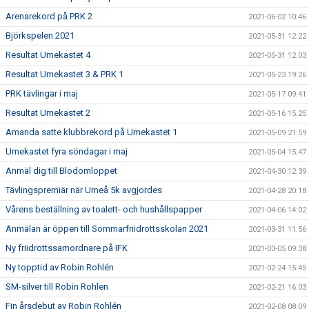
Arenarekord på PRK 2
2021-06-02 10:46
Björkspelen 2021
2021-05-31 12:22
Resultat Umekastet 4
2021-05-31 12:03
Resultat Umekastet 3 & PRK 1
2021-05-23 19:26
PRK tävlingar i maj
2021-05-17 09:41
Resultat Umekastet 2
2021-05-16 15:25
Amanda satte klubbrekord på Umekastet 1
2021-05-09 21:59
Umekastet fyra söndagar i maj
2021-05-04 15:47
Anmäl dig till Blodomloppet
2021-04-30 12:39
Tävlingspremiär när Umeå 5k avgjordes
2021-04-28 20:18
Vårens beställning av toalett- och hushållspapper
2021-04-06 14:02
Anmälan är öppen till Sommarfriidrottsskolan 2021
2021-03-31 11:56
Ny friidrottssamordnare på IFK
2021-03-05 09:38
Ny topptid av Robin Rohlén
2021-02-24 15:45
SM-silver till Robin Rohlen
2021-02-21 16:03
Fin årsdebut av Robin Rohlén
2021-02-08 08:09