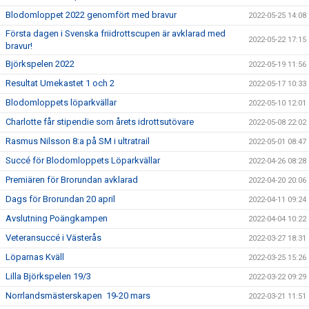
Blodomloppet 2022 genomfört med bravur
2022-05-25 14:08
Första dagen i Svenska friidrottscupen är avklarad med
2022-05-22 17:15
bravur!
Björkspelen 2022
2022-05-19 11:56
Resultat Umekastet 1 och 2
2022-05-17 10:33
Blodomloppets löparkvällar
2022-05-10 12:01
Charlotte får stipendie som årets idrottsutövare
2022-05-08 22:02
Rasmus Nilsson 8:a på SM i ultratrail
2022-05-01 08:47
Succé för Blodomloppets Löparkvällar
2022-04-26 08:28
Premiären för Brorundan avklarad
2022-04-20 20:06
Dags för Brorundan 20 april
2022-04-11 09:24
Avslutning Poängkampen
2022-04-04 10:22
Veteransuccé i Västerås
2022-03-27 18:31
Löparnas Kväll
2022-03-25 15:26
Lilla Björkspelen 19/3
2022-03-22 09:29
Norrlandsmästerskapen 19-20 mars
2022-03-21 11:51