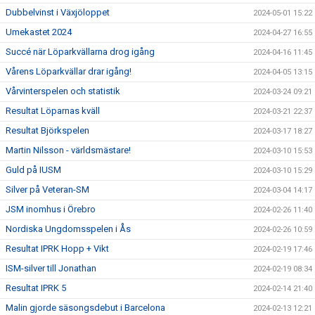
Dubbelvinst i Växjöloppet
2024-05-01 15:22
Umekastet 2024
2024-04-27 16:55
Succé när Löparkvällarna drog igång
2024-04-16 11:45
Vårens Löparkvällar drar igång!
2024-04-05 13:15
Vårvinterspelen och statistik
2024-03-24 09:21
Resultat Löparnas kväll
2024-03-21 22:37
Resultat Björkspelen
2024-03-17 18:27
Martin Nilsson - världsmästare!
2024-03-10 15:53
Guld på IUSM
2024-03-10 15:29
Silver på Veteran-SM
2024-03-04 14:17
JSM inomhus i Örebro
2024-02-26 11:40
Nordiska Ungdomsspelen i Ås
2024-02-26 10:59
Resultat IPRK Hopp + Vikt
2024-02-19 17:46
ISM-silver till Jonathan
2024-02-19 08:34
Resultat IPRK 5
2024-02-14 21:40
Malin gjorde säsongsdebut i Barcelona
2024-02-13 12:21