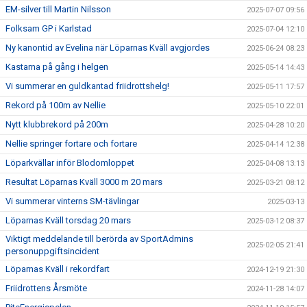
EM-silver till Martin Nilsson
2025-07-07 09:56
Folksam GP i Karlstad
2025-07-04 12:10
Ny kanontid av Evelina när Löparnas Kväll avgjordes
2025-06-24 08:23
Kastarna på gång i helgen
2025-05-14 14:43
Vi summerar en guldkantad friidrottshelg!
2025-05-11 17:57
Rekord på 100m av Nellie
2025-05-10 22:01
Nytt klubbrekord på 200m
2025-04-28 10:20
Nellie springer fortare och fortare
2025-04-14 12:38
Löparkvällar inför Blodomloppet
2025-04-08 13:13
Resultat Löparnas Kväll 3000 m 20 mars
2025-03-21 08:12
Vi summerar vinterns SM-tävlingar
2025-03-13
Löparnas Kväll torsdag 20 mars
2025-03-12 08:37
Viktigt meddelande till berörda av SportAdmins
2025-02-05 21:41
personuppgiftsincident
Löparnas Kväll i rekordfart
2024-12-19 21:30
Friidrottens Årsmöte
2024-11-28 14:07