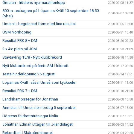
Ömaran - höstens nya marathonlopp
2020-09-08 11:37
800 m - extragren på Löparnas Kväll 10 september 18:50
2020-09-07 09:30
(obs!)
Umemil i begränsad form med fina resultat
2020-09-05 16:08
USM Norrköping
2020-08-31 10:40
Resultat PRK 8 + DM
2020-08-26 07:23
2 x 4:e plats på JSM
2020-08-23 21:09
Stavtävling 15/8 - Nytt klubbrekord
2020-08-18 14:58
Nytt klubbrekord på årets SM i friidrott
2020-08-17 09:26
Testa hinderlöpning 25 augusti
2020-08-14 19:51
Löparnas Kväll i såväl Umeå som Lycksele
2020-08-11 13:00
Resultat PRK 7 + DM
2020-08-10 21:50
Landskampsseger för Jonathan
2020-08-08 15:58
Anmälan till Umemilen lördag 5 september
2020-08-07 13:00
Höstens friidrottsträningar Nolia
2020-08-07 10:31
Jonathan Edman uttagen till J-landslaget
2020-08-05 14:52
Rekordfart i Skärgårdsloppet
2020-08-04 20:25