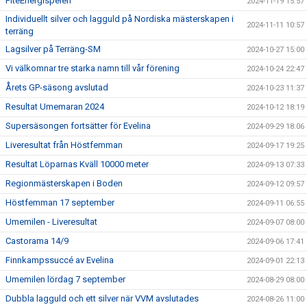
PiteEnergispelen
2024-11-19 15:57
Individuellt silver och lagguld på Nordiska mästerskapen i
2024-11-11 10:57
terräng
Lagsilver på Terräng-SM
2024-10-27 15:00
Vi välkomnar tre starka namn till vår förening
2024-10-24 22:47
Årets GP-säsong avslutad
2024-10-23 11:37
Resultat Umemaran 2024
2024-10-12 18:19
Supersäsongen fortsätter för Evelina
2024-09-29 18:06
Liveresultat från Höstfemman
2024-09-17 19:25
Resultat Löparnas Kväll 10000 meter
2024-09-13 07:33
Regionmästerskapen i Boden
2024-09-12 09:57
Höstfemman 17 september
2024-09-11 06:55
Umemilen - Liveresultat
2024-09-07 08:00
Castorama 14/9
2024-09-06 17:41
Finnkampssuccé av Evelina
2024-09-01 22:13
Umemilen lördag 7 september
2024-08-29 08:00
Dubbla lagguld och ett silver när VVM avslutades
2024-08-26 11:00