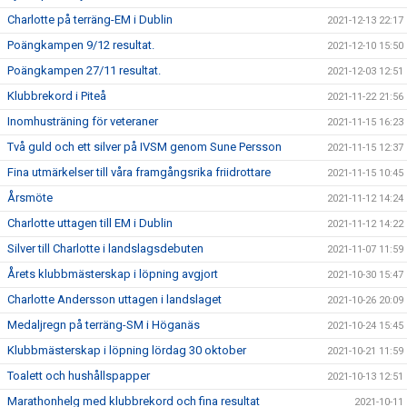
Charlotte på terräng-EM i Dublin
2021-12-13 22:17
Poängkampen 9/12 resultat.
2021-12-10 15:50
Poängkampen 27/11 resultat.
2021-12-03 12:51
Klubbrekord i Piteå
2021-11-22 21:56
Inomhusträning för veteraner
2021-11-15 16:23
Två guld och ett silver på IVSM genom Sune Persson
2021-11-15 12:37
Fina utmärkelser till våra framgångsrika friidrottare
2021-11-15 10:45
Årsmöte
2021-11-12 14:24
Charlotte uttagen till EM i Dublin
2021-11-12 14:22
Silver till Charlotte i landslagsdebuten
2021-11-07 11:59
Årets klubbmästerskap i löpning avgjort
2021-10-30 15:47
Charlotte Andersson uttagen i landslaget
2021-10-26 20:09
Medaljregn på terräng-SM i Höganäs
2021-10-24 15:45
Klubbmästerskap i löpning lördag 30 oktober
2021-10-21 11:59
Toalett och hushållspapper
2021-10-13 12:51
Marathonhelg med klubbrekord och fina resultat
2021-10-11