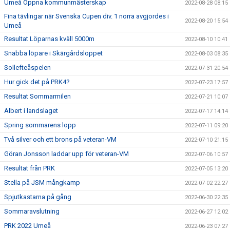
Umeå Öppna kommunmästerskap
2022-08-28 08:15
Fina tävlingar när Svenska Cupen div. 1 norra avgjordes i
2022-08-20 15:54
Umeå
Resultat Löparnas kväll 5000m
2022-08-10 10:41
Snabba löpare i Skärgårdsloppet
2022-08-03 08:35
Sollefteåspelen
2022-07-31 20:54
Hur gick det på PRK4?
2022-07-23 17:57
Resultat Sommarmilen
2022-07-21 10:07
Albert i landslaget
2022-07-17 14:14
Spring sommarens lopp
2022-07-11 09:20
Två silver och ett brons på veteran-VM
2022-07-10 21:15
Göran Jonsson laddar upp för veteran-VM
2022-07-06 10:57
Resultat från PRK
2022-07-05 13:20
Stella på JSM mångkamp
2022-07-02 22:27
Spjutkastarna på gång
2022-06-30 22:35
Sommaravslutning
2022-06-27 12:02
PRK 2022 Umeå
2022-06-23 07:27