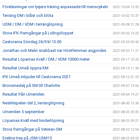
Föreläsningar om tjejers träning anpassade till menscykeln
2021-10-04 13:32
Terräng-DM i blåst och blöta
2021-10-02 15:37
UDM / DM / VDM i terränglöpning
2021-09-28 21:28
Stora IFK-framgångar på Lidingöloppet
2021-09-26 13:25
Castorama Söndag 26/9 kl 13.00
2021-09-23 09:45
Jonathan och Malin snabbast när Höstfemman avgjordes
2021-09-22 11:27
Resultat Löparnas Kväll / DM / VDM 10000 meter
2021-09-17 10:23
Resultat Umeå öppna KM
2021-09-13 11:34
IFK Umeå inbjuder till Castorama 2021
2021-09-12 01:29
Bronsmedalj på SM till Charlotte
2021-09-07 13:56
Resultat från Umemilen
2021-09-04 19:27
Nestléspelen del 2, terränglöpning
2021-08-30 15:36
Umemilen 5 september
2021-08-25 20:35
Löparnas Kväll med hinderlöpning
2021-08-25 09:21
Stora framgångar på Veteran-SM
2021-08-23 12:54
Evelina trea på JSM-USM15
2021-08-23 09:32