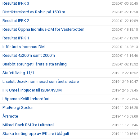
Resultat IPRK 3
2020-01-30 20:45
Distriktsrekord av Robin på 1500 m
2020-01-27 15:50
Resultat IPRK 2
2020-01-22 19:59
Resultat Öppna Inomhus-DM för Västerbotten
2020-01-18 15:15
Resultat IPRK 1
2020-01-17 12:39
Inför årets inomhus-DM
2020-01-14 08:13
Resultat 4x200m samt 2000m
2020-01-11 14:46
Snabbt sprunget i årets sista tävling
2020-01-02 13:32
Stafettävling 11/1
2019-12-22 16:52
Liselott Jezek nominerad som årets ledare
2019-12-19 10:47
IFK Umeå inbjuder till ISDM/IVDM
2019-12-16 09:45
Löparnas Kväll i rekordfart
2019-12-12 21:56
PiteEnergi Spelen
2019-11-22 16:28
Årsmöte
2019-11-15 09:00
Mikael Back RM 3:a i ultratrail
2019-11-12 07:46
Starka terränglopp av IFK:are i blågult
2019-11-10 16:04