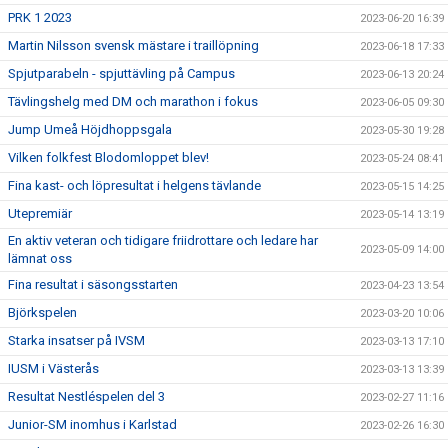
PRK 1 2023
2023-06-20 16:39
Martin Nilsson svensk mästare i traillöpning
2023-06-18 17:33
Spjutparabeln - spjuttävling på Campus
2023-06-13 20:24
Tävlingshelg med DM och marathon i fokus
2023-06-05 09:30
Jump Umeå Höjdhoppsgala
2023-05-30 19:28
Vilken folkfest Blodomloppet blev!
2023-05-24 08:41
Fina kast- och löpresultat i helgens tävlande
2023-05-15 14:25
Utepremiär
2023-05-14 13:19
En aktiv veteran och tidigare friidrottare och ledare har
2023-05-09 14:00
lämnat oss
Fina resultat i säsongsstarten
2023-04-23 13:54
Björkspelen
2023-03-20 10:06
Starka insatser på IVSM
2023-03-13 17:10
IUSM i Västerås
2023-03-13 13:39
Resultat Nestléspelen del 3
2023-02-27 11:16
Junior-SM inomhus i Karlstad
2023-02-26 16:30