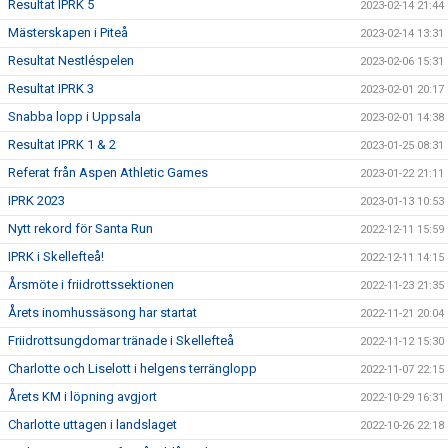
Resultat IPRK 5
2023-02-14 21:44
Mästerskapen i Piteå
2023-02-14 13:31
Resultat Nestléspelen
2023-02-06 15:31
Resultat IPRK 3
2023-02-01 20:17
Snabba lopp i Uppsala
2023-02-01 14:38
Resultat IPRK 1 & 2
2023-01-25 08:31
Referat från Aspen Athletic Games
2023-01-22 21:11
IPRK 2023
2023-01-13 10:53
Nytt rekord för Santa Run
2022-12-11 15:59
IPRK i Skellefteå!
2022-12-11 14:15
Årsmöte i friidrottssektionen
2022-11-23 21:35
Årets inomhussäsong har startat
2022-11-21 20:04
Friidrottsungdomar tränade i Skellefteå
2022-11-12 15:30
Charlotte och Liselott i helgens terränglopp
2022-11-07 22:15
Årets KM i löpning avgjort
2022-10-29 16:31
Charlotte uttagen i landslaget
2022-10-26 22:18