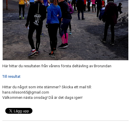
FÖRENINGEN
KLÄDKOLLEKTION
STATISTIK
TRÄNARE
LÄNKAR
Här hittar du resultaten från vårens första deltävling av Brorundan
BLODOMLOPPET
Till resultat
Hittar du något som inte stämmer? Skicka ett mail till:
FAQ
hans.nilsson65@gmail.com
Välkommen nästa onsdag! Då är det dags igen!
ANTIDOPING