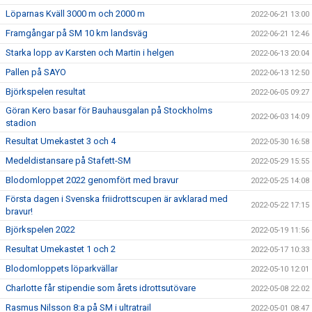
Löparnas Kväll 3000 m och 2000 m
2022-06-21 13:00
Framgångar på SM 10 km landsväg
2022-06-21 12:46
Starka lopp av Karsten och Martin i helgen
2022-06-13 20:04
Pallen på SAYO
2022-06-13 12:50
Björkspelen resultat
2022-06-05 09:27
Göran Kero basar för Bauhausgalan på Stockholms
2022-06-03 14:09
stadion
Resultat Umekastet 3 och 4
2022-05-30 16:58
Medeldistansare på Stafett-SM
2022-05-29 15:55
Blodomloppet 2022 genomfört med bravur
2022-05-25 14:08
Första dagen i Svenska friidrottscupen är avklarad med
2022-05-22 17:15
bravur!
Björkspelen 2022
2022-05-19 11:56
Resultat Umekastet 1 och 2
2022-05-17 10:33
Blodomloppets löparkvällar
2022-05-10 12:01
Charlotte får stipendie som årets idrottsutövare
2022-05-08 22:02
Rasmus Nilsson 8:a på SM i ultratrail
2022-05-01 08:47