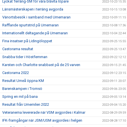
Lyckat Terräng-SM för våra blåvita löpare
2022-10-23 15:35
Länsmästerskapen i terräng avgjorda
2022-10-15 13:08
Vänortsbesök i samband med Umemaran
2022-10-09 11:15
Rafflande spurtstrid på Umemaran
2022-10-08 17:36
Internationellt deltagande på Umemaran
2022-10-04 22:44
Fina insatser på Lidingöloppet
2022-09-25 15:55
Castorama resultat
2022-09-25 13:47
Snabba tider i Höstfemman
2022-09-22 12:12
Karsten och Charlotte snabbast på de 25 varven
2022-09-15 21:45
Castorama 2022
2022-09-12 23:15
Resultat Umeå öppna KM
2022-09-11 20:07
Barenskampen i Tromsö
2022-09-06 23:05
Spring en mil på bana
2022-09-05 13:14
Resultat från Umemilen 2022
2022-09-04 15:20
Veteranerna levererade när VSM avgjordes i Kalmar
2022-08-29 09:59
IFK-framgångar när JSM/USM avgjordes i helgen
2022-08-28 17:10