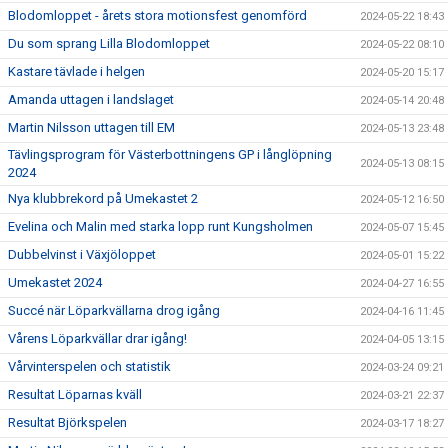
Blodomloppet - årets stora motionsfest genomförd
2024-05-22 18:43
Du som sprang Lilla Blodomloppet
2024-05-22 08:10
Kastare tävlade i helgen
2024-05-20 15:17
Amanda uttagen i landslaget
2024-05-14 20:48
Martin Nilsson uttagen till EM
2024-05-13 23:48
Tävlingsprogram för Västerbottningens GP i långlöpning
2024-05-13 08:15
2024
Nya klubbrekord på Umekastet 2
2024-05-12 16:50
Evelina och Malin med starka lopp runt Kungsholmen
2024-05-07 15:45
Dubbelvinst i Växjöloppet
2024-05-01 15:22
Umekastet 2024
2024-04-27 16:55
Succé när Löparkvällarna drog igång
2024-04-16 11:45
Vårens Löparkvällar drar igång!
2024-04-05 13:15
Vårvinterspelen och statistik
2024-03-24 09:21
Resultat Löparnas kväll
2024-03-21 22:37
Resultat Björkspelen
2024-03-17 18:27