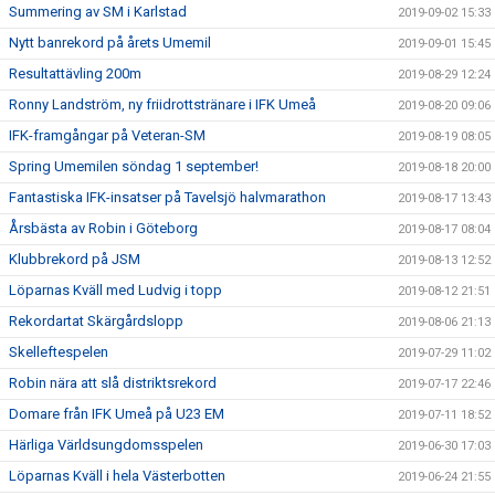
Summering av SM i Karlstad
2019-09-02 15:33
Nytt banrekord på årets Umemil
2019-09-01 15:45
Resultattävling 200m
2019-08-29 12:24
Ronny Landström, ny friidrottstränare i IFK Umeå
2019-08-20 09:06
IFK-framgångar på Veteran-SM
2019-08-19 08:05
Spring Umemilen söndag 1 september!
2019-08-18 20:00
Fantastiska IFK-insatser på Tavelsjö halvmarathon
2019-08-17 13:43
Årsbästa av Robin i Göteborg
2019-08-17 08:04
Klubbrekord på JSM
2019-08-13 12:52
Löparnas Kväll med Ludvig i topp
2019-08-12 21:51
Rekordartat Skärgårdslopp
2019-08-06 21:13
Skelleftespelen
2019-07-29 11:02
Robin nära att slå distriktsrekord
2019-07-17 22:46
Domare från IFK Umeå på U23 EM
2019-07-11 18:52
Härliga Världsungdomsspelen
2019-06-30 17:03
Löparnas Kväll i hela Västerbotten
2019-06-24 21:55