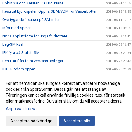
Robin 3:a och Karsten 5:a i Kourtane
2019-06-24 12:15
Resultat Björkspelen Öppna SDM/VDM för Västerbotten
2019-06-15 19:25
Övertygande insatser på SM-milen
2019-06-14 10:17
Inför Björkspelen
2019-06-12 08:15
Ny hälsoplattform för unga friidrottare
2019-06-09 16:41
Lag-SM kval
2019-06-03 16:47
IFK fyra på Stafett-SM
2019-05-28 21:54
Resultat från förra veckans tävlingar
2019-05-28 21:43
IFK i Blodomloppet
2019-05-21 20:39
IFK ungdomar till finalen
2019-05-19 13:17
För att hemsidan ska fungera korrekt använder vi nödvändiga
IFK succé på Göteborgsvarvet
2019-05-18 18:05
cookies från SportAdmin. Dessa går inte att stänga av.
Sverige på fötter! 23 maj
2019-05-13 15:53
Föreningen kan också använda frivilliga cookies, t.ex. för statistik
eller marknadsföring. Du väljer själv om du vill acceptera dessa.
Karsten Meier presenterade sig på Kungsholmen Runt
2019-05-11 15:04
Anpassa dina val
Vi söker en friidrottstränare!
2019-05-03 12:41
Umekastet 1-3
2019-04-30 14:30
Acceptera nödvändiga
Acceptera alla
Charlotte vann halvmara på kanontid!
2019-04-27 15:19