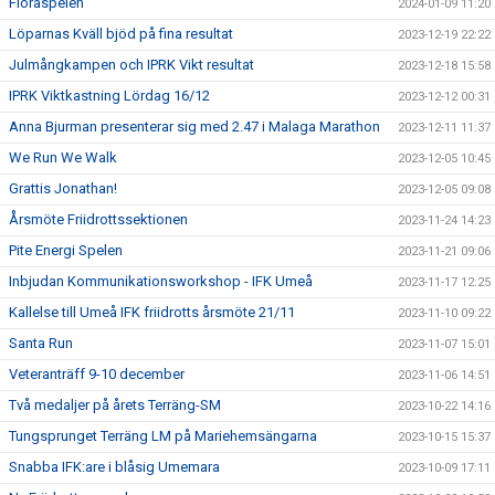
Floraspelen
2024-01-09 11:20
Löparnas Kväll bjöd på fina resultat
2023-12-19 22:22
Julmångkampen och IPRK Vikt resultat
2023-12-18 15:58
IPRK Viktkastning Lördag 16/12
2023-12-12 00:31
Anna Bjurman presenterar sig med 2.47 i Malaga Marathon
2023-12-11 11:37
We Run We Walk
2023-12-05 10:45
Grattis Jonathan!
2023-12-05 09:08
Årsmöte Friidrottssektionen
2023-11-24 14:23
Pite Energi Spelen
2023-11-21 09:06
Inbjudan Kommunikationsworkshop - IFK Umeå
2023-11-17 12:25
Kallelse till Umeå IFK friidrotts årsmöte 21/11
2023-11-10 09:22
Santa Run
2023-11-07 15:01
Veteranträff 9-10 december
2023-11-06 14:51
Två medaljer på årets Terräng-SM
2023-10-22 14:16
Tungsprunget Terräng LM på Mariehemsängarna
2023-10-15 15:37
Snabba IFK:are i blåsig Umemara
2023-10-09 17:11