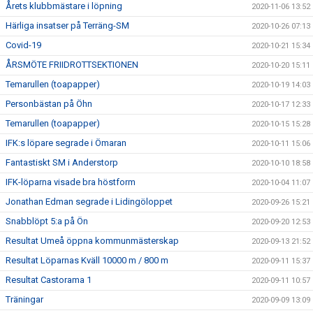
Årets klubbmästare i löpning
2020-11-06 13:52
Härliga insatser på Terräng-SM
2020-10-26 07:13
Covid-19
2020-10-21 15:34
ÅRSMÖTE FRIIDROTTSEKTIONEN
2020-10-20 15:11
Temarullen (toapapper)
2020-10-19 14:03
Personbästan på Öhn
2020-10-17 12:33
Temarullen (toapapper)
2020-10-15 15:28
IFK:s löpare segrade i Ömaran
2020-10-11 15:06
Fantastiskt SM i Anderstorp
2020-10-10 18:58
IFK-löparna visade bra höstform
2020-10-04 11:07
Jonathan Edman segrade i Lidingöloppet
2020-09-26 15:21
Snabblöpt 5:a på Ön
2020-09-20 12:53
Resultat Umeå öppna kommunmästerskap
2020-09-13 21:52
Resultat Löparnas Kväll 10000 m / 800 m
2020-09-11 15:37
Resultat Castorama 1
2020-09-11 10:57
Träningar
2020-09-09 13:09