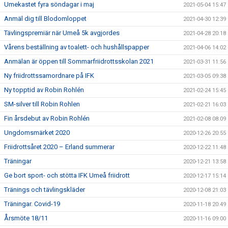
Umekastet fyra söndagar i maj
2021-05-04 15:47
Anmäl dig till Blodomloppet
2021-04-30 12:39
Tävlingspremiär när Umeå 5k avgjordes
2021-04-28 20:18
Vårens beställning av toalett- och hushållspapper
2021-04-06 14:02
Anmälan är öppen till Sommarfriidrottsskolan 2021
2021-03-31 11:56
Ny friidrottssamordnare på IFK
2021-03-05 09:38
Ny topptid av Robin Rohlén
2021-02-24 15:45
SM-silver till Robin Rohlen
2021-02-21 16:03
Fin årsdebut av Robin Rohlén
2021-02-08 08:09
Ungdomsmärket 2020
2020-12-26 20:55
Friidrottsåret 2020 – Erland summerar
2020-12-22 11:48
Träningar
2020-12-21 13:58
Ge bort sport- och stötta IFK Umeå friidrott
2020-12-17 15:14
Tränings och tävlingskläder
2020-12-08 21:03
Träningar. Covid-19
2020-11-18 20:49
Årsmöte 18/11
2020-11-16 09:00