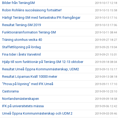
Bilder från TerrängSM
2019-10-17 12:18
Robin Rohléns succésäsong fortsätter!
2019-10-15 15:58
Härligt Terräng-SM med fantastiska IFK-framgångar
2019-10-13 17:16
Resultat Terräng-SM 2019
2019-10-13 17:06
Funktionärsinformation Terräng-SM
2019-10-11 08:44
Träning utomhus vecka 40
2019-09-27 18:27
Staffettlöpning på lördag
2019-09-25 19:04
Fina tider i årets Varvetmil
2019-09-21 15:01
Hjälp till som funktionär på Terräng-SM 12-13 oktober
2019-09-18 08:04
Resultat Umeå Öppna Kommunmästerskap, UDM2
2019-09-15 15:17
Resultat Löparnas Kväll 10000 meter
2019-09-13 08:18
"Prova på löpning" med IFK Umeå
2019-09-11 17:10
Castorama
2019-09-10 23:10
Norrlandsmästerskapen
2019-09-09 18:58
IFK på universitetets mässa
2019-09-06 12:42
Umeå Öppna Kommunmästerskap och UDM 2
2019-09-03 09:46