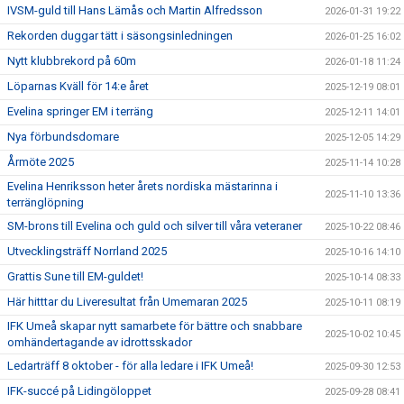
IVSM-guld till Hans Lämås och Martin Alfredsson
2026-01-31 19:22
Rekorden duggar tätt i säsongsinledningen
2026-01-25 16:02
Nytt klubbrekord på 60m
2026-01-18 11:24
Löparnas Kväll för 14:e året
2025-12-19 08:01
Evelina springer EM i terräng
2025-12-11 14:01
Nya förbundsdomare
2025-12-05 14:29
Årmöte 2025
2025-11-14 10:28
Evelina Henriksson heter årets nordiska mästarinna i
2025-11-10 13:36
terränglöpning
SM-brons till Evelina och guld och silver till våra veteraner
2025-10-22 08:46
Utvecklingsträff Norrland 2025
2025-10-16 14:10
Grattis Sune till EM-guldet!
2025-10-14 08:33
Här hitttar du Liveresultat från Umemaran 2025
2025-10-11 08:19
IFK Umeå skapar nytt samarbete för bättre och snabbare
2025-10-02 10:45
omhändertagande av idrottsskador
Ledarträff 8 oktober - för alla ledare i IFK Umeå!
2025-09-30 12:53
IFK-succé på Lidingöloppet
2025-09-28 08:41