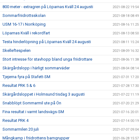
800 meter - extragren på Löparnas Kväll 24 augusti
2021-08-22 19:54
Sommarfriidrottsskolan
2021-08-18 08:49
USM 16-17 i Norrköping
2021-08-16 11:25
Löparnas Kväll i rekordfart
2021-08-13 08:50
Testa hinderlöpning på Löparnas Kväll 24 augusti
2021-08-11 15:24
Skelleftespelen
2021-08-09 16:32
Stort intresse för stavhopp bland unga friidrottare
2021-08-06 11:38
Skärgårdslopp i härligt sommarväder
2021-08-04 08:14
Tjejerna fyra på Stafett-SM
2021-07-31 17:20
Resultat PRK 5 & 6
2021-07-28 17:30
Skärgårdsloppet i Holmsund tisdag 3 augusti
2021-07-22 11:19
Snabblöpt Sommarmil ute på Ön
2021-07-20 21:29
Fina resultat i varmt landsvägs-SM
2021-07-16 20:01
Resultat PRK 4
2021-07-14 00:19
Sommarmilen 20 juli
2021-07-07 09:04
Mångkamp i friidrottens barngrupper
2021-06-28 15:57