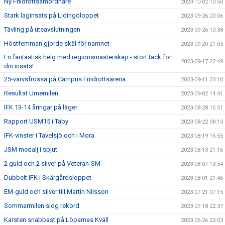
Ny Friidrottsamordnare
2023-10-02 10:50
Stark laginsats på Lidingöloppet
2023-09-26 20:06
Tävling på uteavslutningen
2023-09-26 10:38
Höstfemman gjorde skäl för namnet
2023-09-20 21:05
En fantastisk helg med regionsmästerskap - stort tack för
2023-09-17 22:49
din insats!
25-varvsfrossa på Campus Friidrottsarena
2023-09-11 23:10
Resultat Umemilen
2023-09-02 14:41
IFK 13-14 åringar på läger
2023-08-28 15:51
Rapport USM15 i Täby
2023-08-22 08:13
IFK-vinster i Tavelsjö och i Mora
2023-08-19 16:55
JSM medalj i spjut
2023-08-13 21:16
2 guld och 2 silver på Veteran-SM
2023-08-07 13:54
Dubbelt IFK i Skärgårdsloppet
2023-08-01 21:46
EM-guld och silver till Martin Nilsson
2023-07-21 07:15
Sommarmilen slog rekord
2023-07-18 22:37
Karsten snabbast på Löparnas Kväll
2023-06-26 22:03