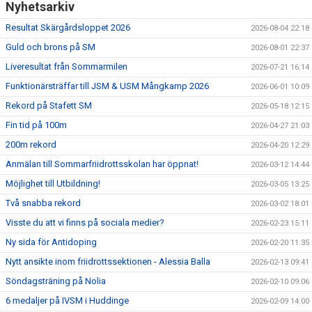
Nyhetsarkiv
Resultat Skärgårdsloppet 2026
2026-08-04 22:18
Guld och brons på SM
2026-08-01 22:37
Liveresultat från Sommarmilen
2026-07-21 16:14
Funktionärsträffar till JSM & USM Mångkamp 2026
2026-06-01 10:09
Rekord på Stafett SM
2026-05-18 12:15
Fin tid på 100m
2026-04-27 21:03
200m rekord
2026-04-20 12:29
Anmälan till Sommarfriidrottsskolan har öppnat!
2026-03-12 14:44
Möjlighet till Utbildning!
2026-03-05 13:25
Två snabba rekord
2026-03-02 18:01
Visste du att vi finns på sociala medier?
2026-02-23 15:11
Ny sida för Antidoping
2026-02-20 11:35
Nytt ansikte inom friidrottssektionen - Alessia Balla
2026-02-13 09:41
Söndagsträning på Nolia
2026-02-10 09:06
6 medaljer på IVSM i Huddinge
2026-02-09 14:00