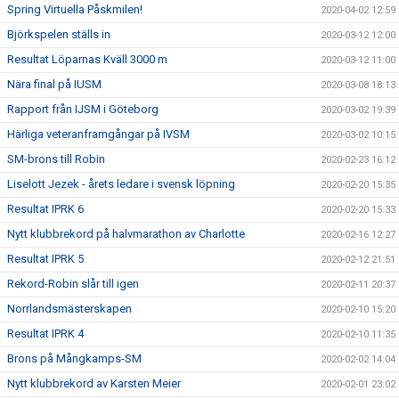
Spring Virtuella Påskmilen!
2020-04-02 12:59
Björkspelen ställs in
2020-03-12 12:00
Resultat Löparnas Kväll 3000 m
2020-03-12 11:00
Nära final på IUSM
2020-03-08 18:13
Rapport från IJSM i Göteborg
2020-03-02 19:39
Härliga veteranframgångar på IVSM
2020-03-02 10:15
SM-brons till Robin
2020-02-23 16:12
Liselott Jezek - årets ledare i svensk löpning
2020-02-20 15:35
Resultat IPRK 6
2020-02-20 15:33
Nytt klubbrekord på halvmarathon av Charlotte
2020-02-16 12:27
Resultat IPRK 5
2020-02-12 21:51
Rekord-Robin slår till igen
2020-02-11 20:37
Norrlandsmästerskapen
2020-02-10 15:20
Resultat IPRK 4
2020-02-10 11:35
Brons på Mångkamps-SM
2020-02-02 14:04
Nytt klubbrekord av Karsten Meier
2020-02-01 23:02