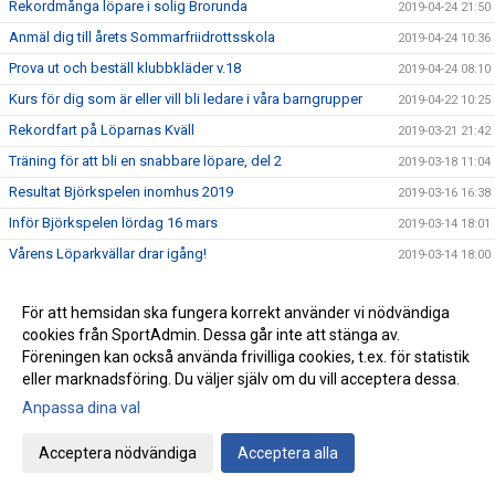
Rekordmånga löpare i solig Brorunda
2019-04-24 21:50
Anmäl dig till årets Sommarfriidrottsskola
2019-04-24 10:36
Prova ut och beställ klubbkläder v.18
2019-04-24 08:10
Kurs för dig som är eller vill bli ledare i våra barngrupper
2019-04-22 10:25
Rekordfart på Löparnas Kväll
2019-03-21 21:42
Träning för att bli en snabbare löpare, del 2
2019-03-18 11:04
Resultat Björkspelen inomhus 2019
2019-03-16 16:38
Inför Björkspelen lördag 16 mars
2019-03-14 18:01
Vårens Löparkvällar drar igång!
2019-03-14 18:00
Ungdoms-SM i Västerås med Stella och Vilmer
2019-03-10 17:10
För att hemsidan ska fungera korrekt använder vi nödvändiga
Veteran-guld till Sune Persson
2019-03-03 14:37
cookies från SportAdmin. Dessa går inte att stänga av.
IFK Umeå Inbjuder till: Björkspelen inomhus 2019
2019-02-27 08:54
Föreningen kan också använda frivilliga cookies, t.ex. för statistik
JSM i friidrott avgjordes i Växjö
eller marknadsföring. Du väljer själv om du vill acceptera dessa.
2019-02-25 09:03
Anpassa dina val
Lyckat ISM för IFK-truppen
2019-02-17 17:50
Resultat IPRK 5
2019-02-14 16:17
Acceptera nödvändiga
Acceptera alla
Resultat IPRK 4
2019-02-11 14:33