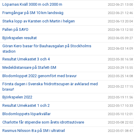
Löparnas Kväll 3000 m och 2000 m
2022-06-21 13:00
Framgångar på SM 10 km landsväg
2022-06-21 12:46
Starka lopp av Karsten och Martin i helgen
2022-06-13 20:04
Pallen på SAYO
2022-06-13 12:50
Björkspelen resultat
2022-06-05 09:27
Göran Kero basar för Bauhausgalan på Stockholms
2022-06-03 14:09
stadion
Resultat Umekastet 3 och 4
2022-05-30 16:58
Medeldistansare på Stafett-SM
2022-05-29 15:55
Blodomloppet 2022 genomfört med bravur
2022-05-25 14:08
Första dagen i Svenska friidrottscupen är avklarad med
2022-05-22 17:15
bravur!
Björkspelen 2022
2022-05-19 11:56
Resultat Umekastet 1 och 2
2022-05-17 10:33
Blodomloppets löparkvällar
2022-05-10 12:01
Charlotte får stipendie som årets idrottsutövare
2022-05-08 22:02
Rasmus Nilsson 8:a på SM i ultratrail
2022-05-01 08:47