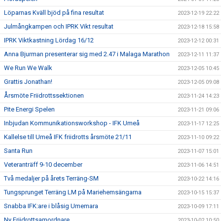
Löparnas Kväll bjöd på fina resultat
2023-12-19 22:22
Julmångkampen och IPRK Vikt resultat
2023-12-18 15:58
IPRK Viktkastning Lördag 16/12
2023-12-12 00:31
Anna Bjurman presenterar sig med 2.47 i Malaga Marathon
2023-12-11 11:37
We Run We Walk
2023-12-05 10:45
Grattis Jonathan!
2023-12-05 09:08
Årsmöte Friidrottssektionen
2023-11-24 14:23
Pite Energi Spelen
2023-11-21 09:06
Inbjudan Kommunikationsworkshop - IFK Umeå
2023-11-17 12:25
Kallelse till Umeå IFK friidrotts årsmöte 21/11
2023-11-10 09:22
Santa Run
2023-11-07 15:01
Veteranträff 9-10 december
2023-11-06 14:51
Två medaljer på årets Terräng-SM
2023-10-22 14:16
Tungsprunget Terräng LM på Mariehemsängarna
2023-10-15 15:37
Snabba IFK:are i blåsig Umemara
2023-10-09 17:11
Ny Friidrottsamordnare
2023-10-02 10:50