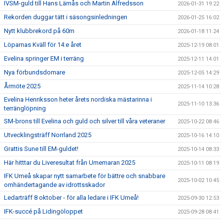
IVSM-guld till Hans Lämås och Martin Alfredsson
2026-01-31 19:22
Rekorden duggar tätt i säsongsinledningen
2026-01-25 16:02
Nytt klubbrekord på 60m
2026-01-18 11:24
Löparnas Kväll för 14:e året
2025-12-19 08:01
Evelina springer EM i terräng
2025-12-11 14:01
Nya förbundsdomare
2025-12-05 14:29
Årmöte 2025
2025-11-14 10:28
Evelina Henriksson heter årets nordiska mästarinna i
2025-11-10 13:36
terränglöpning
SM-brons till Evelina och guld och silver till våra veteraner
2025-10-22 08:46
Utvecklingsträff Norrland 2025
2025-10-16 14:10
Grattis Sune till EM-guldet!
2025-10-14 08:33
Här hitttar du Liveresultat från Umemaran 2025
2025-10-11 08:19
IFK Umeå skapar nytt samarbete för bättre och snabbare
2025-10-02 10:45
omhändertagande av idrottsskador
Ledarträff 8 oktober - för alla ledare i IFK Umeå!
2025-09-30 12:53
IFK-succé på Lidingöloppet
2025-09-28 08:41