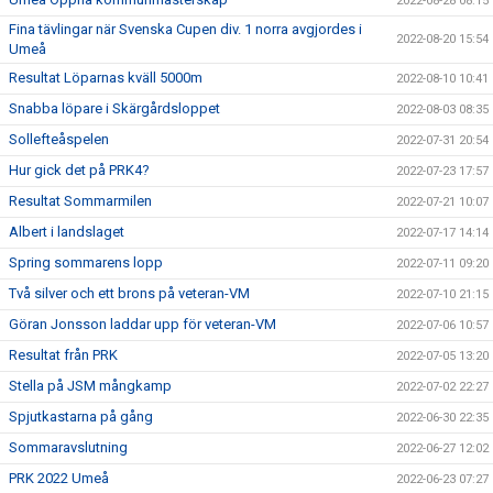
2022-08-28 08:15
Fina tävlingar när Svenska Cupen div. 1 norra avgjordes i
2022-08-20 15:54
Umeå
Resultat Löparnas kväll 5000m
2022-08-10 10:41
Snabba löpare i Skärgårdsloppet
2022-08-03 08:35
Sollefteåspelen
2022-07-31 20:54
Hur gick det på PRK4?
2022-07-23 17:57
Resultat Sommarmilen
2022-07-21 10:07
Albert i landslaget
2022-07-17 14:14
Spring sommarens lopp
2022-07-11 09:20
Två silver och ett brons på veteran-VM
2022-07-10 21:15
Göran Jonsson laddar upp för veteran-VM
2022-07-06 10:57
Resultat från PRK
2022-07-05 13:20
Stella på JSM mångkamp
2022-07-02 22:27
Spjutkastarna på gång
2022-06-30 22:35
Sommaravslutning
2022-06-27 12:02
PRK 2022 Umeå
2022-06-23 07:27