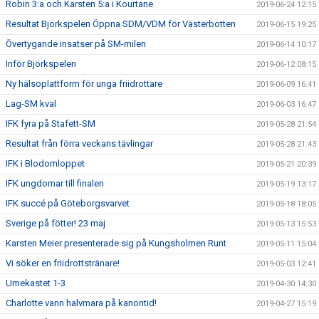
Robin 3:a och Karsten 5:a i Kourtane
2019-06-24 12:15
Resultat Björkspelen Öppna SDM/VDM för Västerbotten
2019-06-15 19:25
Övertygande insatser på SM-milen
2019-06-14 10:17
Inför Björkspelen
2019-06-12 08:15
Ny hälsoplattform för unga friidrottare
2019-06-09 16:41
Lag-SM kval
2019-06-03 16:47
IFK fyra på Stafett-SM
2019-05-28 21:54
Resultat från förra veckans tävlingar
2019-05-28 21:43
IFK i Blodomloppet
2019-05-21 20:39
IFK ungdomar till finalen
2019-05-19 13:17
IFK succé på Göteborgsvarvet
2019-05-18 18:05
Sverige på fötter! 23 maj
2019-05-13 15:53
Karsten Meier presenterade sig på Kungsholmen Runt
2019-05-11 15:04
Vi söker en friidrottstränare!
2019-05-03 12:41
Umekastet 1-3
2019-04-30 14:30
Charlotte vann halvmara på kanontid!
2019-04-27 15:19