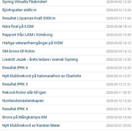
Spring Virtuella Påskmilen!
2020-04-02 12:59
Björkspelen ställs in
2020-03-12 12:00
Resultat Löparnas Kväll 3000 m
2020-03-12 11:00
Nära final på IUSM
2020-03-08 18:13
Rapport från IJSM i Göteborg
2020-03-02 19:39
Härliga veteranframgångar på IVSM
2020-03-02 10:15
SM-brons till Robin
2020-02-23 16:12
Liselott Jezek - årets ledare i svensk löpning
2020-02-20 15:35
Resultat IPRK 6
2020-02-20 15:33
Nytt klubbrekord på halvmarathon av Charlotte
2020-02-16 12:27
Resultat IPRK 5
2020-02-12 21:51
Rekord-Robin slår till igen
2020-02-11 20:37
Norrlandsmästerskapen
2020-02-10 15:20
Resultat IPRK 4
2020-02-10 11:35
Brons på Mångkamps-SM
2020-02-02 14:04
Nytt klubbrekord av Karsten Meier
2020-02-01 23:02