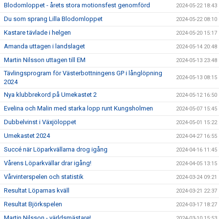
Blodomloppet - årets stora motionsfest genomförd
2024-05-22 18:43
Du som sprang Lilla Blodomloppet
2024-05-22 08:10
Kastare tävlade i helgen
2024-05-20 15:17
Amanda uttagen i landslaget
2024-05-14 20:48
Martin Nilsson uttagen till EM
2024-05-13 23:48
Tävlingsprogram för Västerbottningens GP i långlöpning
2024-05-13 08:15
2024
Nya klubbrekord på Umekastet 2
2024-05-12 16:50
Evelina och Malin med starka lopp runt Kungsholmen
2024-05-07 15:45
Dubbelvinst i Växjöloppet
2024-05-01 15:22
Umekastet 2024
2024-04-27 16:55
Succé när Löparkvällarna drog igång
2024-04-16 11:45
Vårens Löparkvällar drar igång!
2024-04-05 13:15
Vårvinterspelen och statistik
2024-03-24 09:21
Resultat Löparnas kväll
2024-03-21 22:37
Resultat Björkspelen
2024-03-17 18:27
Martin Nilsson - världsmästare!
2024-03-10 15:53