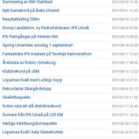
Summering av SM i Karlstad
2019-09-02 15:33
Nytt banrekord på årets Umemil
2019-09-01 15:45
Resultattävling 200m
2019-08-29 12:24
Ronny Landström, ny friidrottstränare i IFK Umeå
2019-08-20 09:06
IFK-framgångar på Veteran-SM
2019-08-19 08:05
Spring Umemilen söndag 1 september!
2019-08-18 20:00
Fantastiska IFK-insatser på Tavelsjö halvmarathon
2019-08-17 13:43
Årsbästa av Robin i Göteborg
2019-08-17 08:04
Klubbrekord på JSM
2019-08-13 12:52
Löparnas Kväll med Ludvig i topp
2019-08-12 21:51
Rekordartat Skärgårdslopp
2019-08-06 21:13
Skelleftespelen
2019-07-29 11:02
Robin nära att slå distriktsrekord
2019-07-17 22:46
Domare från IFK Umeå på U23 EM
2019-07-11 18:52
Härliga Världsungdomsspelen
2019-06-30 17:03
Löparnas Kväll i hela Västerbotten
2019-06-24 21:55