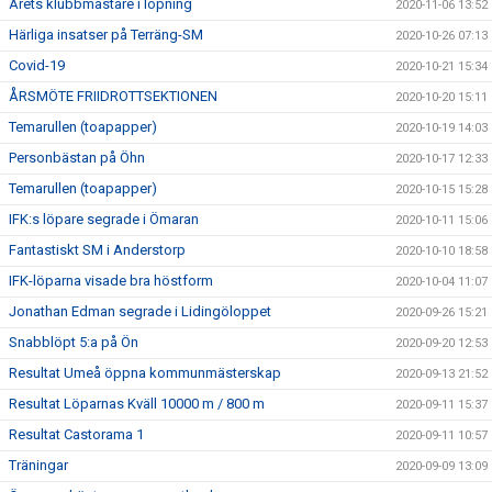
Årets klubbmästare i löpning
2020-11-06 13:52
Härliga insatser på Terräng-SM
2020-10-26 07:13
Covid-19
2020-10-21 15:34
ÅRSMÖTE FRIIDROTTSEKTIONEN
2020-10-20 15:11
Temarullen (toapapper)
2020-10-19 14:03
Personbästan på Öhn
2020-10-17 12:33
Temarullen (toapapper)
2020-10-15 15:28
IFK:s löpare segrade i Ömaran
2020-10-11 15:06
Fantastiskt SM i Anderstorp
2020-10-10 18:58
IFK-löparna visade bra höstform
2020-10-04 11:07
Jonathan Edman segrade i Lidingöloppet
2020-09-26 15:21
Snabblöpt 5:a på Ön
2020-09-20 12:53
Resultat Umeå öppna kommunmästerskap
2020-09-13 21:52
Resultat Löparnas Kväll 10000 m / 800 m
2020-09-11 15:37
Resultat Castorama 1
2020-09-11 10:57
Träningar
2020-09-09 13:09