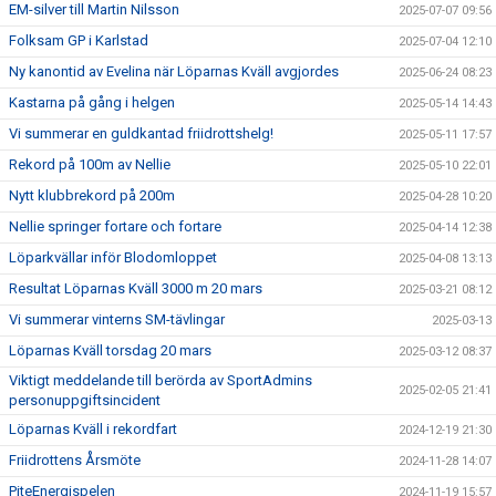
EM-silver till Martin Nilsson
2025-07-07 09:56
Folksam GP i Karlstad
2025-07-04 12:10
Ny kanontid av Evelina när Löparnas Kväll avgjordes
2025-06-24 08:23
Kastarna på gång i helgen
2025-05-14 14:43
Vi summerar en guldkantad friidrottshelg!
2025-05-11 17:57
Rekord på 100m av Nellie
2025-05-10 22:01
Nytt klubbrekord på 200m
2025-04-28 10:20
Nellie springer fortare och fortare
2025-04-14 12:38
Löparkvällar inför Blodomloppet
2025-04-08 13:13
Resultat Löparnas Kväll 3000 m 20 mars
2025-03-21 08:12
Vi summerar vinterns SM-tävlingar
2025-03-13
Löparnas Kväll torsdag 20 mars
2025-03-12 08:37
Viktigt meddelande till berörda av SportAdmins
2025-02-05 21:41
personuppgiftsincident
Löparnas Kväll i rekordfart
2024-12-19 21:30
Friidrottens Årsmöte
2024-11-28 14:07
PiteEnergispelen
2024-11-19 15:57