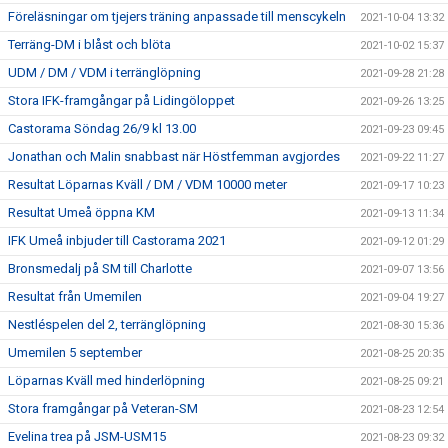
Föreläsningar om tjejers träning anpassade till menscykeln
2021-10-04 13:32
Terräng-DM i blåst och blöta
2021-10-02 15:37
UDM / DM / VDM i terränglöpning
2021-09-28 21:28
Stora IFK-framgångar på Lidingöloppet
2021-09-26 13:25
Castorama Söndag 26/9 kl 13.00
2021-09-23 09:45
Jonathan och Malin snabbast när Höstfemman avgjordes
2021-09-22 11:27
Resultat Löparnas Kväll / DM / VDM 10000 meter
2021-09-17 10:23
Resultat Umeå öppna KM
2021-09-13 11:34
IFK Umeå inbjuder till Castorama 2021
2021-09-12 01:29
Bronsmedalj på SM till Charlotte
2021-09-07 13:56
Resultat från Umemilen
2021-09-04 19:27
Nestléspelen del 2, terränglöpning
2021-08-30 15:36
Umemilen 5 september
2021-08-25 20:35
Löparnas Kväll med hinderlöpning
2021-08-25 09:21
Stora framgångar på Veteran-SM
2021-08-23 12:54
Evelina trea på JSM-USM15
2021-08-23 09:32