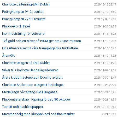
Charlotte på terräng-EM i Dublin
2021-12-13 22:17
Poängkampen 9/12 resultat.
2021-12-10 15:50
Poängkampen 27/11 resultat.
2021-12-03 12:51
Klubbrekord i Piteå
2021-11-22 21:56
Inomhusträning för veteraner
2021-11-15 16:23
Två guld och ett silver på IVSM genom Sune Persson
2021-11-15 12:37
Fina utmärkelser till våra framgångsrika friidrottare
2021-11-15 10:45
Årsmöte
2021-11-12 14:24
Charlotte uttagen till EM i Dublin
2021-11-12 14:22
Silver till Charlotte i landslagsdebuten
2021-11-07 11:59
Årets klubbmästerskap i löpning avgjort
2021-10-30 15:47
Charlotte Andersson uttagen i landslaget
2021-10-26 20:09
Medaljregn på terräng-SM i Höganäs
2021-10-24 15:45
Klubbmästerskap i löpning lördag 30 oktober
2021-10-21 11:59
Toalett och hushållspapper
2021-10-13 12:51
Marathonhelg med klubbrekord och fina resultat
2021-10-11