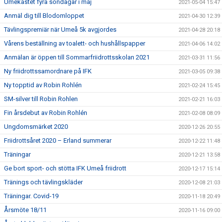
Umekastet fyra söndagar i maj
2021-05-04 15:47
Anmäl dig till Blodomloppet
2021-04-30 12:39
Tävlingspremiär när Umeå 5k avgjordes
2021-04-28 20:18
Vårens beställning av toalett- och hushållspapper
2021-04-06 14:02
Anmälan är öppen till Sommarfriidrottsskolan 2021
2021-03-31 11:56
Ny friidrottssamordnare på IFK
2021-03-05 09:38
Ny topptid av Robin Rohlén
2021-02-24 15:45
SM-silver till Robin Rohlen
2021-02-21 16:03
Fin årsdebut av Robin Rohlén
2021-02-08 08:09
Ungdomsmärket 2020
2020-12-26 20:55
Friidrottsåret 2020 – Erland summerar
2020-12-22 11:48
Träningar
2020-12-21 13:58
Ge bort sport- och stötta IFK Umeå friidrott
2020-12-17 15:14
Tränings och tävlingskläder
2020-12-08 21:03
Träningar. Covid-19
2020-11-18 20:49
Årsmöte 18/11
2020-11-16 09:00