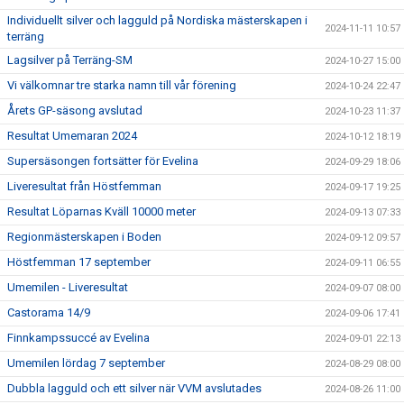
Individuellt silver och lagguld på Nordiska mästerskapen i
2024-11-11 10:57
terräng
Lagsilver på Terräng-SM
2024-10-27 15:00
Vi välkomnar tre starka namn till vår förening
2024-10-24 22:47
Årets GP-säsong avslutad
2024-10-23 11:37
Resultat Umemaran 2024
2024-10-12 18:19
Supersäsongen fortsätter för Evelina
2024-09-29 18:06
Liveresultat från Höstfemman
2024-09-17 19:25
Resultat Löparnas Kväll 10000 meter
2024-09-13 07:33
Regionmästerskapen i Boden
2024-09-12 09:57
Höstfemman 17 september
2024-09-11 06:55
Umemilen - Liveresultat
2024-09-07 08:00
Castorama 14/9
2024-09-06 17:41
Finnkampssuccé av Evelina
2024-09-01 22:13
Umemilen lördag 7 september
2024-08-29 08:00
Dubbla lagguld och ett silver när VVM avslutades
2024-08-26 11:00