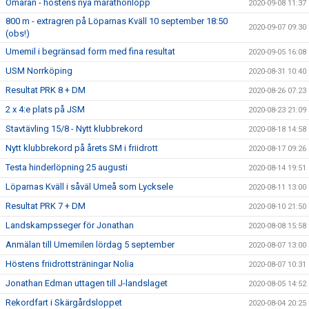
Ömaran - höstens nya marathonlopp
2020-09-08 11:37
800 m - extragren på Löparnas Kväll 10 september 18:50
2020-09-07 09:30
(obs!)
Umemil i begränsad form med fina resultat
2020-09-05 16:08
USM Norrköping
2020-08-31 10:40
Resultat PRK 8 + DM
2020-08-26 07:23
2 x 4:e plats på JSM
2020-08-23 21:09
Stavtävling 15/8 - Nytt klubbrekord
2020-08-18 14:58
Nytt klubbrekord på årets SM i friidrott
2020-08-17 09:26
Testa hinderlöpning 25 augusti
2020-08-14 19:51
Löparnas Kväll i såväl Umeå som Lycksele
2020-08-11 13:00
Resultat PRK 7 + DM
2020-08-10 21:50
Landskampsseger för Jonathan
2020-08-08 15:58
Anmälan till Umemilen lördag 5 september
2020-08-07 13:00
Höstens friidrottsträningar Nolia
2020-08-07 10:31
Jonathan Edman uttagen till J-landslaget
2020-08-05 14:52
Rekordfart i Skärgårdsloppet
2020-08-04 20:25