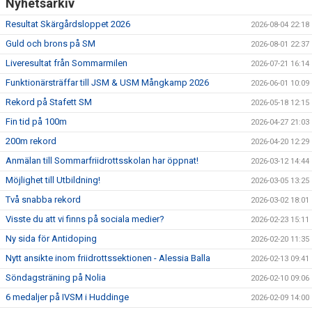
Nyhetsarkiv
FÖRENINGEN
Resultat Skärgårdsloppet 2026
2026-08-04 22:18
KLÄDKOLLEKTION
Guld och brons på SM
2026-08-01 22:37
Liveresultat från Sommarmilen
2026-07-21 16:14
STATISTIK
Funktionärsträffar till JSM & USM Mångkamp 2026
2026-06-01 10:09
TRÄNARE
Rekord på Stafett SM
2026-05-18 12:15
Fin tid på 100m
2026-04-27 21:03
LÄNKAR
200m rekord
2026-04-20 12:29
Anmälan till Sommarfriidrottsskolan har öppnat!
2026-03-12 14:44
Möjlighet till Utbildning!
BLODOMLOPPET
2026-03-05 13:25
Två snabba rekord
2026-03-02 18:01
FAQ
Visste du att vi finns på sociala medier?
2026-02-23 15:11
Ny sida för Antidoping
2026-02-20 11:35
ANTIDOPING
Nytt ansikte inom friidrottssektionen - Alessia Balla
2026-02-13 09:41
Söndagsträning på Nolia
2026-02-10 09:06
6 medaljer på IVSM i Huddinge
2026-02-09 14:00