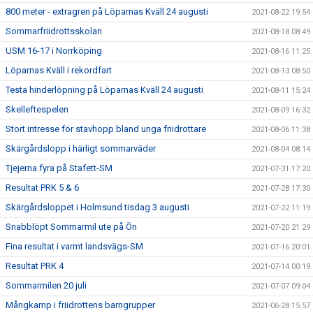
800 meter - extragren på Löparnas Kväll 24 augusti
2021-08-22 19:54
Sommarfriidrottsskolan
2021-08-18 08:49
USM 16-17 i Norrköping
2021-08-16 11:25
Löparnas Kväll i rekordfart
2021-08-13 08:50
Testa hinderlöpning på Löparnas Kväll 24 augusti
2021-08-11 15:24
Skelleftespelen
2021-08-09 16:32
Stort intresse för stavhopp bland unga friidrottare
2021-08-06 11:38
Skärgårdslopp i härligt sommarväder
2021-08-04 08:14
Tjejerna fyra på Stafett-SM
2021-07-31 17:20
Resultat PRK 5 & 6
2021-07-28 17:30
Skärgårdsloppet i Holmsund tisdag 3 augusti
2021-07-22 11:19
Snabblöpt Sommarmil ute på Ön
2021-07-20 21:29
Fina resultat i varmt landsvägs-SM
2021-07-16 20:01
Resultat PRK 4
2021-07-14 00:19
Sommarmilen 20 juli
2021-07-07 09:04
Mångkamp i friidrottens barngrupper
2021-06-28 15:57