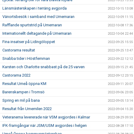
2022-10-23 15:35
Länsmästerskapen i terräng avgjorda
2022-10-15 13:08
Vänortsbesök i samband med Umemaran
2022-10-09 11:15
Rafflande spurtstrid på Umemaran
2022-10-08 17:36
Internationellt deltagande på Umemaran
2022-10-04 22:44
Fina insatser på Lidingöloppet
2022-09-25 15:55
Castorama resultat
2022-09-25 13:47
Snabba tider i Höstfemman
2022-09-22 12:12
Karsten och Charlotte snabbast på de 25 varven
2022-09-15 21:45
Castorama 2022
2022-09-12 23:15
Resultat Umeå öppna KM
2022-09-11 20:07
Barenskampen i Tromsö
2022-09-06 23:05
Spring en mil på bana
2022-09-05 13:14
Resultat från Umemilen 2022
2022-09-04 15:20
Veteranerna levererade när VSM avgjordes i Kalmar
2022-08-29 09:59
IFK-framgångar när JSM/USM avgjordes i helgen
2022-08-28 17:10
Umeå Öppna kommunmästerskap