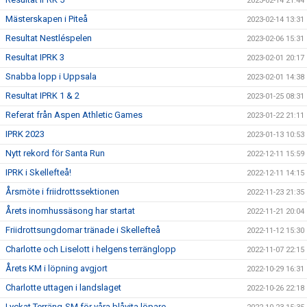
2023-02-14 21:44
Mästerskapen i Piteå
2023-02-14 13:31
Resultat Nestléspelen
2023-02-06 15:31
Resultat IPRK 3
2023-02-01 20:17
Snabba lopp i Uppsala
2023-02-01 14:38
Resultat IPRK 1 & 2
2023-01-25 08:31
Referat från Aspen Athletic Games
2023-01-22 21:11
IPRK 2023
2023-01-13 10:53
Nytt rekord för Santa Run
2022-12-11 15:59
IPRK i Skellefteå!
2022-12-11 14:15
Årsmöte i friidrottssektionen
2022-11-23 21:35
Årets inomhussäsong har startat
2022-11-21 20:04
Friidrottsungdomar tränade i Skellefteå
2022-11-12 15:30
Charlotte och Liselott i helgens terränglopp
2022-11-07 22:15
Årets KM i löpning avgjort
2022-10-29 16:31
Charlotte uttagen i landslaget
2022-10-26 22:18
Lyckat Terräng-SM för våra blåvita löpare