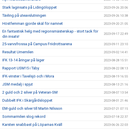
Stark laginsats på Lidingöloppet
2023-09-26 20:06
Tävling på uteavslutningen
2023-09-26 10:38
Höstfemman gjorde skäl för namnet
2023-09-20 21:05
En fantastisk helg med regionsmästerskap - stort tack för
2023-09-17 22:49
din insats!
25-varvsfrossa på Campus Friidrottsarena
2023-09-11 23:10
Resultat Umemilen
2023-09-02 14:41
IFK 13-14 åringar på läger
2023-08-28 15:51
Rapport USM15 i Täby
2023-08-22 08:13
IFK-vinster i Tavelsjö och i Mora
2023-08-19 16:55
JSM medalj i spjut
2023-08-13 21:16
2 guld och 2 silver på Veteran-SM
2023-08-07 13:54
Dubbelt IFK i Skärgårdsloppet
2023-08-01 21:46
EM-guld och silver till Martin Nilsson
2023-07-21 07:15
Sommarmilen slog rekord
2023-07-18 22:37
Karsten snabbast på Löparnas Kväll
2023-06-26 22:03