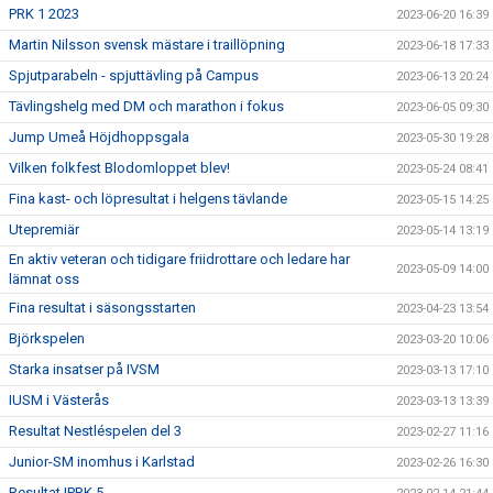
PRK 1 2023
2023-06-20 16:39
Martin Nilsson svensk mästare i traillöpning
2023-06-18 17:33
Spjutparabeln - spjuttävling på Campus
2023-06-13 20:24
Tävlingshelg med DM och marathon i fokus
2023-06-05 09:30
Jump Umeå Höjdhoppsgala
2023-05-30 19:28
Vilken folkfest Blodomloppet blev!
2023-05-24 08:41
Fina kast- och löpresultat i helgens tävlande
2023-05-15 14:25
Utepremiär
2023-05-14 13:19
En aktiv veteran och tidigare friidrottare och ledare har
2023-05-09 14:00
lämnat oss
Fina resultat i säsongsstarten
2023-04-23 13:54
Björkspelen
2023-03-20 10:06
Starka insatser på IVSM
2023-03-13 17:10
IUSM i Västerås
2023-03-13 13:39
Resultat Nestléspelen del 3
2023-02-27 11:16
Junior-SM inomhus i Karlstad
2023-02-26 16:30
Resultat IPRK 5