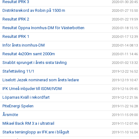
Resultat IPRK 3
2020-01-30 20:45
Distriktsrekord av Robin på 1500 m
2020-01-27 15:50
Resultat IPRK 2
2020-01-22 19:59
Resultat Öppna Inomhus-DM för Västerbotten
2020-01-18 15:15
Resultat IPRK 1
2020-01-17 12:39
Inför årets inomhus-DM
2020-01-14 08:13
Resultat 4x200m samt 2000m
2020-01-11 14:46
Snabbt sprunget i årets sista tävling
2020-01-02 13:32
Stafettävling 11/1
2019-12-22 16:52
Liselott Jezek nominerad som årets ledare
2019-12-19 10:47
IFK Umeå inbjuder till ISDM/IVDM
2019-12-16 09:45
Löparnas Kväll i rekordfart
2019-12-12 21:56
PiteEnergi Spelen
2019-11-22 16:28
Årsmöte
2019-11-15 09:00
Mikael Back RM 3:a i ultratrail
2019-11-12 07:46
Starka terränglopp av IFK:are i blågult
2019-11-10 16:04