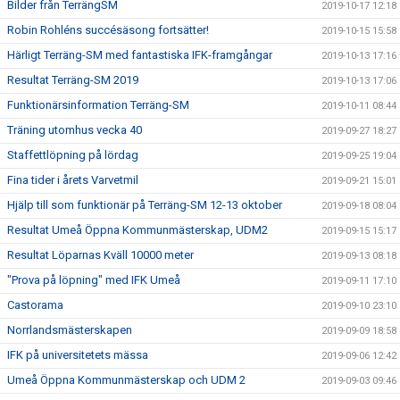
Bilder från TerrängSM
2019-10-17 12:18
Robin Rohléns succésäsong fortsätter!
2019-10-15 15:58
Härligt Terräng-SM med fantastiska IFK-framgångar
2019-10-13 17:16
Resultat Terräng-SM 2019
2019-10-13 17:06
Funktionärsinformation Terräng-SM
2019-10-11 08:44
Träning utomhus vecka 40
2019-09-27 18:27
Staffettlöpning på lördag
2019-09-25 19:04
Fina tider i årets Varvetmil
2019-09-21 15:01
Hjälp till som funktionär på Terräng-SM 12-13 oktober
2019-09-18 08:04
Resultat Umeå Öppna Kommunmästerskap, UDM2
2019-09-15 15:17
Resultat Löparnas Kväll 10000 meter
2019-09-13 08:18
"Prova på löpning" med IFK Umeå
2019-09-11 17:10
Castorama
2019-09-10 23:10
Norrlandsmästerskapen
2019-09-09 18:58
IFK på universitetets mässa
2019-09-06 12:42
Umeå Öppna Kommunmästerskap och UDM 2
2019-09-03 09:46