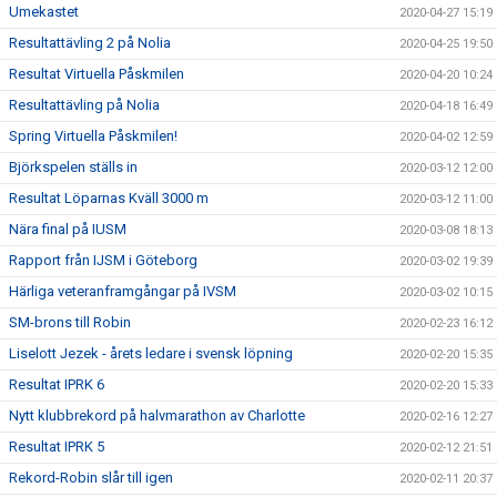
Umekastet
2020-04-27 15:19
Resultattävling 2 på Nolia
2020-04-25 19:50
Resultat Virtuella Påskmilen
2020-04-20 10:24
Resultattävling på Nolia
2020-04-18 16:49
Spring Virtuella Påskmilen!
2020-04-02 12:59
Björkspelen ställs in
2020-03-12 12:00
Resultat Löparnas Kväll 3000 m
2020-03-12 11:00
Nära final på IUSM
2020-03-08 18:13
Rapport från IJSM i Göteborg
2020-03-02 19:39
Härliga veteranframgångar på IVSM
2020-03-02 10:15
SM-brons till Robin
2020-02-23 16:12
Liselott Jezek - årets ledare i svensk löpning
2020-02-20 15:35
Resultat IPRK 6
2020-02-20 15:33
Nytt klubbrekord på halvmarathon av Charlotte
2020-02-16 12:27
Resultat IPRK 5
2020-02-12 21:51
Rekord-Robin slår till igen
2020-02-11 20:37