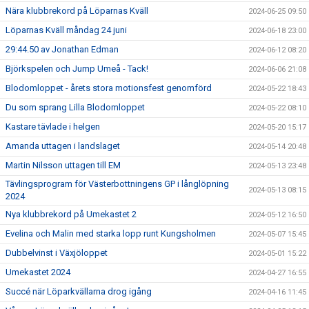
Nära klubbrekord på Löparnas Kväll
2024-06-25 09:50
Löparnas Kväll måndag 24 juni
2024-06-18 23:00
29:44.50 av Jonathan Edman
2024-06-12 08:20
Björkspelen och Jump Umeå - Tack!
2024-06-06 21:08
Blodomloppet - årets stora motionsfest genomförd
2024-05-22 18:43
Du som sprang Lilla Blodomloppet
2024-05-22 08:10
Kastare tävlade i helgen
2024-05-20 15:17
Amanda uttagen i landslaget
2024-05-14 20:48
Martin Nilsson uttagen till EM
2024-05-13 23:48
Tävlingsprogram för Västerbottningens GP i långlöpning
2024-05-13 08:15
2024
Nya klubbrekord på Umekastet 2
2024-05-12 16:50
Evelina och Malin med starka lopp runt Kungsholmen
2024-05-07 15:45
Dubbelvinst i Växjöloppet
2024-05-01 15:22
Umekastet 2024
2024-04-27 16:55
Succé när Löparkvällarna drog igång
2024-04-16 11:45