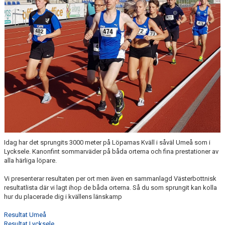
FÖRENINGEN
KLÄDKOLLEKTION
STATISTIK
TRÄNARE
LÄNKAR
BLODOMLOPPET
Idag har det sprungits 3000 meter på Löparnas Kväll i såväl Umeå som i
Lycksele. Kanonfint sommarväder på båda orterna och fina prestationer av
FAQ
alla härliga löpare.
ANTIDOPING
Vi presenterar resultaten per ort men även en sammanlagd Västerbottnisk
resultatlista där vi lagt ihop de båda orterna. Så du som sprungit kan kolla
hur du placerade dig i kvällens länskamp
Resultat Umeå
Resultat Lycksele