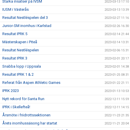
Starka insatser på IVSM
2023-03-13 17:10
IUSM i Västerås
2023-03-13 13:39
Resultat Nestléspelen del 3
2023-02-27 11:16
Junior-SM inomhus i Karlstad
2023-02-26 16:30
Resultat IPRK 5
2023-02-14 21:44
Mästerskapen i Piteå
2023-02-14 13:31
Resultat Nestléspelen
2023-02-06 15:31
Resultat IPRK 3
2023-02-01 20:17
Snabba lopp i Uppsala
2023-02-01 14:38
Resultat IPRK 1 & 2
2023-01-25 08:31
Referat från Aspen Athletic Games
2023-01-22 21:11
IPRK 2023
2023-01-13 10:53
Nytt rekord för Santa Run
2022-12-11 15:59
IPRK i Skellefteå!
2022-12-11 14:15
Årsmöte i friidrottssektionen
2022-11-23 21:35
Årets inomhussäsong har startat
2022-11-21 20:04