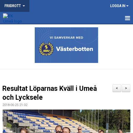
FRIIDROTT
LOGGA IN
NYHETER
KONTAKT
KALENDER
TRÄNING
SOMMARFRIIDROTTSSKOLAN
Resultat Löparnas Kväll i Umeå
<
>
TÄVLING
och Lycksele
2018-06-25 21:02
VÅRA TÄVLINGAR
MEDLEMSKAP OCH TRÄNINGSAVGIFTER