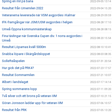
Spring en mil på bana
2022-09-05 13:14
Resultat från Umemilen 2022
2022-09-04 15:20
Veteranerna levererade när VSM avgjordes i Kalmar
2022-08-29 09:59
IFK-framgångar när JSM/USM avgjordes i helgen
2022-08-28 17:10
Umeå Öppna kommunmästerskap
2022-08-28 08:15
Fina tävlingar när Svenska Cupen div. 1 norra avgjordes i
2022-08-20 15:54
Umeå
Resultat Löparnas kväll 5000m
2022-08-10 10:41
Snabba löpare i Skärgårdsloppet
2022-08-03 08:35
Sollefteåspelen
2022-07-31 20:54
Hur gick det på PRK4?
2022-07-23 17:57
Resultat Sommarmilen
2022-07-21 10:07
Albert i landslaget
2022-07-17 14:14
Spring sommarens lopp
2022-07-11 09:20
Två silver och ett brons på veteran-VM
2022-07-10 21:15
Göran Jonsson laddar upp för veteran-VM
2022-07-06 10:57
Resultat från PRK
2022-07-05 13:20