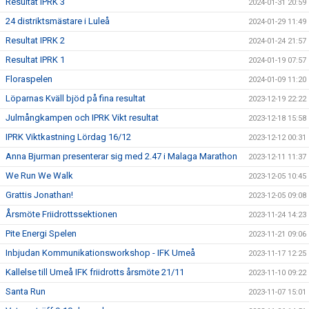
Resultat IPRK 3
2024-01-31 20:59
24 distriktsmästare i Luleå
2024-01-29 11:49
Resultat IPRK 2
2024-01-24 21:57
Resultat IPRK 1
2024-01-19 07:57
Floraspelen
2024-01-09 11:20
Löparnas Kväll bjöd på fina resultat
2023-12-19 22:22
Julmångkampen och IPRK Vikt resultat
2023-12-18 15:58
IPRK Viktkastning Lördag 16/12
2023-12-12 00:31
Anna Bjurman presenterar sig med 2.47 i Malaga Marathon
2023-12-11 11:37
We Run We Walk
2023-12-05 10:45
Grattis Jonathan!
2023-12-05 09:08
Årsmöte Friidrottssektionen
2023-11-24 14:23
Pite Energi Spelen
2023-11-21 09:06
Inbjudan Kommunikationsworkshop - IFK Umeå
2023-11-17 12:25
Kallelse till Umeå IFK friidrotts årsmöte 21/11
2023-11-10 09:22
Santa Run
2023-11-07 15:01