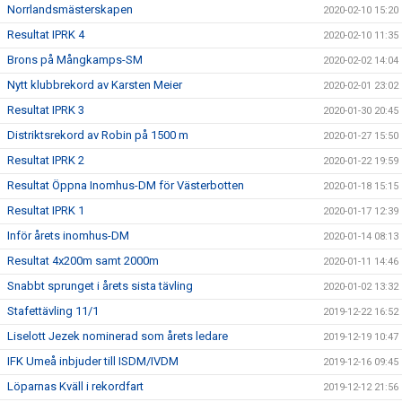
Norrlandsmästerskapen
2020-02-10 15:20
Resultat IPRK 4
2020-02-10 11:35
Brons på Mångkamps-SM
2020-02-02 14:04
Nytt klubbrekord av Karsten Meier
2020-02-01 23:02
Resultat IPRK 3
2020-01-30 20:45
Distriktsrekord av Robin på 1500 m
2020-01-27 15:50
Resultat IPRK 2
2020-01-22 19:59
Resultat Öppna Inomhus-DM för Västerbotten
2020-01-18 15:15
Resultat IPRK 1
2020-01-17 12:39
Inför årets inomhus-DM
2020-01-14 08:13
Resultat 4x200m samt 2000m
2020-01-11 14:46
Snabbt sprunget i årets sista tävling
2020-01-02 13:32
Stafettävling 11/1
2019-12-22 16:52
Liselott Jezek nominerad som årets ledare
2019-12-19 10:47
IFK Umeå inbjuder till ISDM/IVDM
2019-12-16 09:45
Löparnas Kväll i rekordfart
2019-12-12 21:56