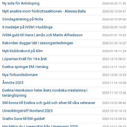
Ny sida för Antidoping
2026-02-20 11:35
Nytt ansikte inom friidrottssektionen - Alessia Balla
2026-02-13 09:41
Söndagsträning på Nolia
2026-02-10 09:06
6 medaljer på IVSM i Huddinge
2026-02-09 14:00
IVSM-guld till Hans Lämås och Martin Alfredsson
2026-01-31 19:22
Rekorden duggar tätt i säsongsinledningen
2026-01-25 16:02
Nytt klubbrekord på 60m
2026-01-18 11:24
Löparnas Kväll för 14:e året
2025-12-19 08:01
Evelina springer EM i terräng
2025-12-11 14:01
Nya förbundsdomare
2025-12-05 14:29
Årmöte 2025
2025-11-14 10:28
Evelina Henriksson heter årets nordiska mästarinna i
2025-11-10 13:36
terränglöpning
SM-brons till Evelina och guld och silver till våra veteraner
2025-10-22 08:46
Utvecklingsträff Norrland 2025
2025-10-16 14:10
Grattis Sune till EM-guldet!
2025-10-14 08:33
Här hitttar du Liveresultat från Umemaran 2025
2025-10-11 08:19