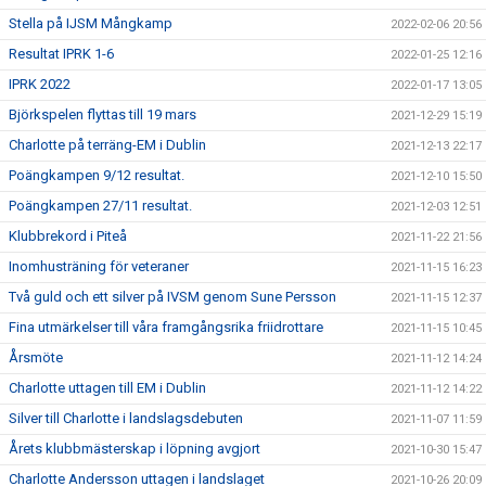
Stella på IJSM Mångkamp
2022-02-06 20:56
Resultat IPRK 1-6
2022-01-25 12:16
IPRK 2022
2022-01-17 13:05
Björkspelen flyttas till 19 mars
2021-12-29 15:19
Charlotte på terräng-EM i Dublin
2021-12-13 22:17
Poängkampen 9/12 resultat.
2021-12-10 15:50
Poängkampen 27/11 resultat.
2021-12-03 12:51
Klubbrekord i Piteå
2021-11-22 21:56
Inomhusträning för veteraner
2021-11-15 16:23
Två guld och ett silver på IVSM genom Sune Persson
2021-11-15 12:37
Fina utmärkelser till våra framgångsrika friidrottare
2021-11-15 10:45
Årsmöte
2021-11-12 14:24
Charlotte uttagen till EM i Dublin
2021-11-12 14:22
Silver till Charlotte i landslagsdebuten
2021-11-07 11:59
Årets klubbmästerskap i löpning avgjort
2021-10-30 15:47
Charlotte Andersson uttagen i landslaget
2021-10-26 20:09