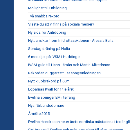
Möjlighet till Utbildning!
Två snabba rekord
Visste du att vi finns på sociala medier?
Ny sida för Antidoping
Nytt ansikte inom friidrottssektionen - Alessia Balla
Söndagsträning på Nolia
6 medaljer på IVSM i Huddinge
IVSM-guld till Hans Lämås och Martin Alfredsson
Rekorden duggar tätt i säsongsinledningen
Nytt klubbrekord på 60m
Löparnas Kväll för 14:e året
Evelina springer EM i terräng
Nya förbundsdomare
Årmöte 2025
Evelina Henriksson heter årets nordiska mästarinna i terräng
SM-brons till Evelina och guld och silver till våra veteraner