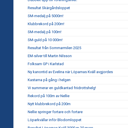
Resultat Skärgårdsloppet
SM-medalj på 5000m!
Klubbrekord på 200m!
SM-medalj på 100m!
SM-guld på 10 000m!
Resultat från Sommarmilen 2025
EM-silver till Martin Nilsson
Folksam GP i Karlstad
Ny kanontid av Evelina när Löparnas Kväll avgjordes
Kastarna på gång i helgen
Vi summerar en guldkantad friidrottshelg!
Rekord på 100m av Nellie
Nytt klubbrekord på 200m
Nellie springer fortare och fortare
Löparkvällar inför Blodomloppet
Resultat Löparnas Kväll 3000 m 20 mars