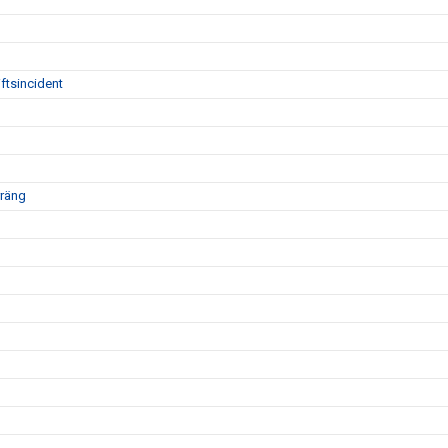
ftsincident
rräng