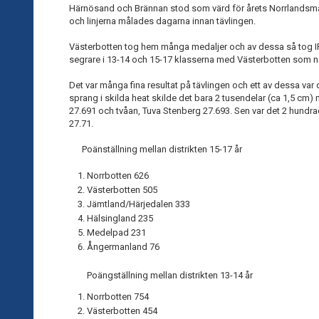
Härnösand och Brännan stod som värd för årets Norrlandsmä
och linjerna målades dagarna innan tävlingen.
Västerbotten tog hem många medaljer och av dessa så tog I
segrare i 13-14 och 15-17 klasserna med Västerbotten som näs
Det var många fina resultat på tävlingen och ett av dessa var
sprang i skilda heat skilde det bara 2 tusendelar (ca 1,5 cm)
27.691 och tvåan, Tuva Stenberg 27.693. Sen var det 2 hundrad
27.71.
Poänställning mellan distrikten 15-17 år
Norrbotten 626
Västerbotten 505
Jämtland/Härjedalen 333
Hälsingland 235
Medelpad 231
Ångermanland 76
Poängställning mellan distrikten 13-14 år
Norrbotten 754
Västerbotten 454