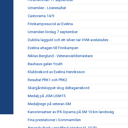
Umemilen - Liveresultat
Castorama 14/9
Finnkampssuccé av Evelina
Umemilen lördag 7 september
Dubbla lagguld och ett silver när VVM avslutades
Evelina uttagen till Finnkampen
Niklas Berglund - Veteranvärldsmästare
Bauhaus-galan Youth
Klubbrekord av Evelina Henriksson
Resultat PRK1 och PRK2
Skärgårdsloppet slog deltagarrekord
Medalj på JSM-USM15
Medaljregn på veteran-SM
Kanoninsatser av IFK-löparna på SM 10 km landsväg
Fina prestationer i Sommarmilen
Amanda Rask i spjutfinal söndag kl. 10.00