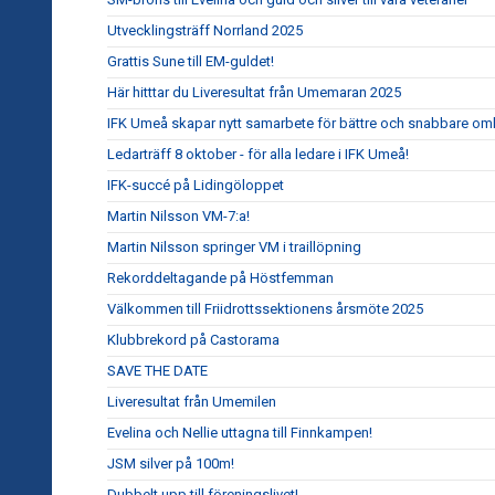
Utvecklingsträff Norrland 2025
Grattis Sune till EM-guldet!
Här hitttar du Liveresultat från Umemaran 2025
IFK Umeå skapar nytt samarbete för bättre och snabbare om
Ledarträff 8 oktober - för alla ledare i IFK Umeå!
IFK-succé på Lidingöloppet
Martin Nilsson VM-7:a!
Martin Nilsson springer VM i traillöpning
Rekorddeltagande på Höstfemman
Välkommen till Friidrottssektionens årsmöte 2025
Klubbrekord på Castorama
SAVE THE DATE
Liveresultat från Umemilen
Evelina och Nellie uttagna till Finnkampen!
JSM silver på 100m!
Dubbelt upp till föreningslivet!