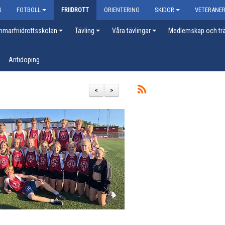
G
FOTBOLL
FRIIDROTT
ORIENTERING
SKIDOR
VETERANE
marfriidrottsskolan
Tävling
Våra tävlingar
Medlemskap och trä
Antidoping
<
>