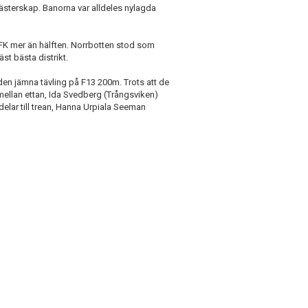
sterskap. Banorna var alldeles nylagda
FK mer än hälften. Norrbotten stod som
t bästa distrikt.
 den jämna tävling på F13 200m. Trots att de
 mellan ettan, Ida Svedberg (Trångsviken)
elar till trean, Hanna Urpiala Seeman