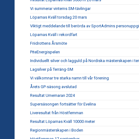
Vi summerar vinterns SM-tävlingar
Löparnas Kväll torsdag 20 mars
Viktigt meddelande till berörda av SportAdmins personuppgi
Löparnas Kväll i rekordfart
Friidrottens Årsmöte
PiteEnergispelen
Individuellt silver och lagguld på Nordiska mästerskapen i te
Lagsilver på Terräng-SM
Vi välkomnar tre starka namn till vår förening
Årets GP-säsong avslutad
Resultat Umemaran 2024
Supersäsongen fortsätter för Evelina
Liveresultat från Höstfemman
Resultat Löparnas Kväll 10000 meter
Regionmästerskapen i Boden
Höstfemman 17 september