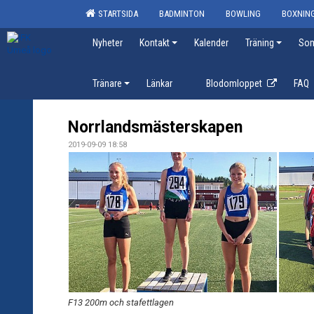
STARTSIDA
BADMINTON
BOWLING
BOXNIN
Nyheter
Kontakt
Kalender
Träning
Som
Tränare
Länkar
Blodomloppet
FAQ
Norrlandsmästerskapen
2019-09-09 18:58
F13 200m och stafettlagen