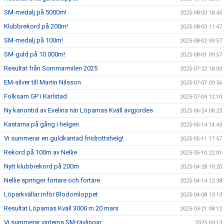
SM-medalj på 5000m!
2025-08-03 18:45
Klubbrekord på 200m!
2025-08-03 11:47
SM-medalj på 100m!
2025-08-02 09:57
SM-guld på 10 000m!
2025-08-01 09:57
Resultat från Sommarmilen 2025
2025-07-22 18:00
EM-silver till Martin Nilsson
2025-07-07 09:56
Folksam GP i Karlstad
2025-07-04 12:10
Ny kanontid av Evelina när Löparnas Kväll avgjordes
2025-06-24 08:23
Kastarna på gång i helgen
2025-05-14 14:43
Vi summerar en guldkantad friidrottshelg!
2025-05-11 17:57
Rekord på 100m av Nellie
2025-05-10 22:01
Nytt klubbrekord på 200m
2025-04-28 10:20
Nellie springer fortare och fortare
2025-04-14 12:38
Löparkvällar inför Blodomloppet
2025-04-08 13:13
Resultat Löparnas Kväll 3000 m 20 mars
2025-03-21 08:12
Vi summerar vinterns SM-tävlingar
2025-03-13