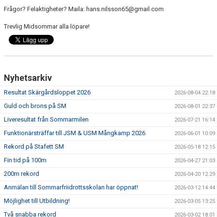
FÖRENINGEN
Frågor? Felaktigheter? Maila: hans.nilsson65@gmail.com
KLÄDKOLLEKTION
Trevlig Midsommar alla löpare!
STATISTIK
TRÄNARE
Nyhetsarkiv
LÄNKAR
Resultat Skärgårdsloppet 2026
2026-08-04 22:18
Guld och brons på SM
2026-08-01 22:37
Liveresultat från Sommarmilen
2026-07-21 16:14
BLODOMLOPPET
Funktionärsträffar till JSM & USM Mångkamp 2026
2026-06-01 10:09
Rekord på Stafett SM
FAQ
2026-05-18 12:15
Fin tid på 100m
2026-04-27 21:03
ANTIDOPING
200m rekord
2026-04-20 12:29
Anmälan till Sommarfriidrottsskolan har öppnat!
2026-03-12 14:44
Möjlighet till Utbildning!
2026-03-05 13:25
Två snabba rekord
2026-03-02 18:01