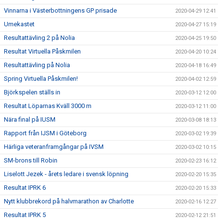
Vinnarna i Västerbottningens GP prisade
2020-04-29 12:41
Umekastet
2020-04-27 15:19
Resultattävling 2 på Nolia
2020-04-25 19:50
Resultat Virtuella Påskmilen
2020-04-20 10:24
Resultattävling på Nolia
2020-04-18 16:49
Spring Virtuella Påskmilen!
2020-04-02 12:59
Björkspelen ställs in
2020-03-12 12:00
Resultat Löparnas Kväll 3000 m
2020-03-12 11:00
Nära final på IUSM
2020-03-08 18:13
Rapport från IJSM i Göteborg
2020-03-02 19:39
Härliga veteranframgångar på IVSM
2020-03-02 10:15
SM-brons till Robin
2020-02-23 16:12
Liselott Jezek - årets ledare i svensk löpning
2020-02-20 15:35
Resultat IPRK 6
2020-02-20 15:33
Nytt klubbrekord på halvmarathon av Charlotte
2020-02-16 12:27
Resultat IPRK 5
2020-02-12 21:51