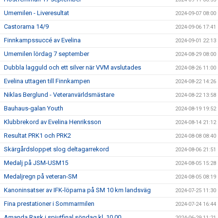
Umemilen - Liveresultat
2024-09-07 08:00
Castorama 14/9
2024-09-06 17:41
Finnkampssuccé av Evelina
2024-09-01 22:13
Umemilen lördag 7 september
2024-08-29 08:00
Dubbla lagguld och ett silver när VVM avslutades
2024-08-26 11:00
Evelina uttagen till Finnkampen
2024-08-22 14:26
Niklas Berglund - Veteranvärldsmästare
2024-08-22 13:58
Bauhaus-galan Youth
2024-08-19 19:52
Klubbrekord av Evelina Henriksson
2024-08-14 21:12
Resultat PRK1 och PRK2
2024-08-08 08:40
Skärgårdsloppet slog deltagarrekord
2024-08-06 21:51
Medalj på JSM-USM15
2024-08-05 15:28
Medaljregn på veteran-SM
2024-08-05 08:19
Kanoninsatser av IFK-löparna på SM 10 km landsväg
2024-07-25 11:30
Fina prestationer i Sommarmilen
2024-07-24 16:44
Amanda Rask i spjutfinal söndag kl. 10.00
2024-06-29 11:21