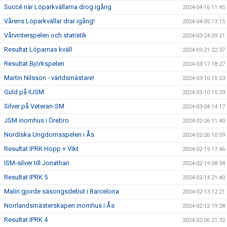
Succé när Löparkvällarna drog igång
2024-04-16 11:45
Vårens Löparkvällar drar igång!
2024-04-05 13:15
Vårvinterspelen och statistik
2024-03-24 09:21
Resultat Löparnas kväll
2024-03-21 22:37
Resultat Björkspelen
2024-03-17 18:27
Martin Nilsson - världsmästare!
2024-03-10 15:53
Guld på IUSM
2024-03-10 15:29
Silver på Veteran-SM
2024-03-04 14:17
JSM inomhus i Örebro
2024-02-26 11:40
Nordiska Ungdomsspelen i Ås
2024-02-26 10:59
Resultat IPRK Hopp + Vikt
2024-02-19 17:46
ISM-silver till Jonathan
2024-02-19 08:34
Resultat IPRK 5
2024-02-14 21:40
Malin gjorde säsongsdebut i Barcelona
2024-02-13 12:21
Norrlandsmästerskapen inomhus i Ås
2024-02-12 19:28
Resultat IPRK 4
2024-02-06 21:32