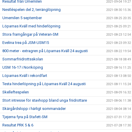
Resultat från Umemilen
2021-09-04 19:27
Nestléspelen del 2, terränglöpning
2021-08-30 15:36
Umemilen 5 september
2021-08-25 20:35
Löparnas Kväll med hinderlöpning
2021-08-25 09:21
Stora framgångar på Veteran-SM
2021-08-23 12:54
Evelina trea på JSM-USM15
2021-08-23 09:32
800 meter - extragren på Löparnas Kväll 24 augusti
2021-08-22 19:54
Sommarfriidrottsskolan
2021-08-18 08:49
USM 16-17 i Norrköping
2021-08-16 11:25
Löparnas Kväll i rekordfart
2021-08-13 08:50
Testa hinderlöpning på Löparnas Kväll 24 augusti
2021-08-11 15:24
Skelleftespelen
2021-08-09 16:32
Stort intresse för stavhopp bland unga friidrottare
2021-08-06 11:38
Skärgårdslopp i härligt sommarväder
2021-08-04 08:14
Tjejerna fyra på Stafett-SM
2021-07-31 17:20
Resultat PRK 5 & 6
2021-07-28 17:30