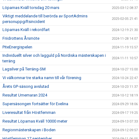
Löparnas Kväll torsdag 20 mars
2025-03-12 08:37
Viktigt meddelande till berörda av SportAdmins
2025-02-05 21:41
personuppgiftsincident
Löparnas Kväll i rekordfart
2024-12-19 21:30
Friidrottens Årsmöte
2024-11-28 14:07
PiteEnergispelen
2024-11-19 15:57
Individuellt silver och lagguld på Nordiska mästerskapen i
2024-11-11 10:57
terräng
Lagsilver på Terräng-SM
2024-10-27 15:00
Vi välkomnar tre starka namn till vår förening
2024-10-24 22:47
Årets GP-säsong avslutad
2024-10-23 11:37
Resultat Umemaran 2024
2024-10-12 18:19
Supersäsongen fortsätter för Evelina
2024-09-29 18:06
Liveresultat från Höstfemman
2024-09-17 19:25
Resultat Löparnas Kväll 10000 meter
2024-09-13 07:33
Regionmästerskapen i Boden
2024-09-12 09:57
Höstfemman 17 september
2024-09-11 06:55