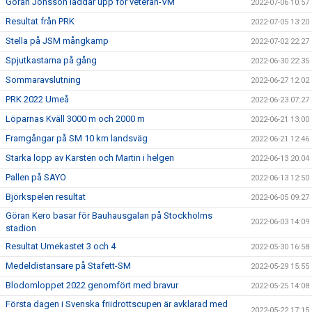
Göran Jonsson laddar upp för veteran-VM
2022-07-06 10:57
Resultat från PRK
2022-07-05 13:20
Stella på JSM mångkamp
2022-07-02 22:27
Spjutkastarna på gång
2022-06-30 22:35
Sommaravslutning
2022-06-27 12:02
PRK 2022 Umeå
2022-06-23 07:27
Löparnas Kväll 3000 m och 2000 m
2022-06-21 13:00
Framgångar på SM 10 km landsväg
2022-06-21 12:46
Starka lopp av Karsten och Martin i helgen
2022-06-13 20:04
Pallen på SAYO
2022-06-13 12:50
Björkspelen resultat
2022-06-05 09:27
Göran Kero basar för Bauhausgalan på Stockholms
2022-06-03 14:09
stadion
Resultat Umekastet 3 och 4
2022-05-30 16:58
Medeldistansare på Stafett-SM
2022-05-29 15:55
Blodomloppet 2022 genomfört med bravur
2022-05-25 14:08
Första dagen i Svenska friidrottscupen är avklarad med
2022-05-22 17:15