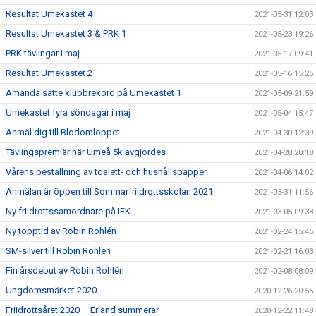
Resultat Umekastet 4
2021-05-31 12:03
Resultat Umekastet 3 & PRK 1
2021-05-23 19:26
PRK tävlingar i maj
2021-05-17 09:41
Resultat Umekastet 2
2021-05-16 15:25
Amanda satte klubbrekord på Umekastet 1
2021-05-09 21:59
Umekastet fyra söndagar i maj
2021-05-04 15:47
Anmäl dig till Blodomloppet
2021-04-30 12:39
Tävlingspremiär när Umeå 5k avgjordes
2021-04-28 20:18
Vårens beställning av toalett- och hushållspapper
2021-04-06 14:02
Anmälan är öppen till Sommarfriidrottsskolan 2021
2021-03-31 11:56
Ny friidrottssamordnare på IFK
2021-03-05 09:38
Ny topptid av Robin Rohlén
2021-02-24 15:45
SM-silver till Robin Rohlen
2021-02-21 16:03
Fin årsdebut av Robin Rohlén
2021-02-08 08:09
Ungdomsmärket 2020
2020-12-26 20:55
Friidrottsåret 2020 – Erland summerar
2020-12-22 11:48