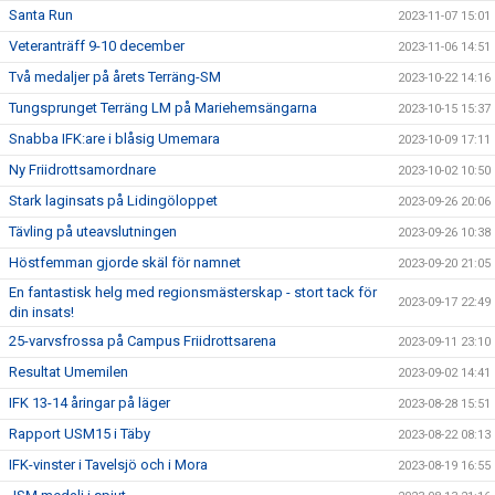
Santa Run
2023-11-07 15:01
Veteranträff 9-10 december
2023-11-06 14:51
Två medaljer på årets Terräng-SM
2023-10-22 14:16
Tungsprunget Terräng LM på Mariehemsängarna
2023-10-15 15:37
Snabba IFK:are i blåsig Umemara
2023-10-09 17:11
Ny Friidrottsamordnare
2023-10-02 10:50
Stark laginsats på Lidingöloppet
2023-09-26 20:06
Tävling på uteavslutningen
2023-09-26 10:38
Höstfemman gjorde skäl för namnet
2023-09-20 21:05
En fantastisk helg med regionsmästerskap - stort tack för
2023-09-17 22:49
din insats!
25-varvsfrossa på Campus Friidrottsarena
2023-09-11 23:10
Resultat Umemilen
2023-09-02 14:41
IFK 13-14 åringar på läger
2023-08-28 15:51
Rapport USM15 i Täby
2023-08-22 08:13
IFK-vinster i Tavelsjö och i Mora
2023-08-19 16:55