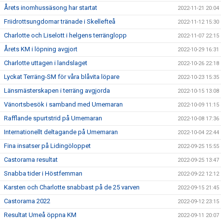
Årets inomhussäsong har startat
2022-11-21 20:04
Friidrottsungdomar tränade i Skellefteå
2022-11-12 15:30
Charlotte och Liselott i helgens terränglopp
2022-11-07 22:15
Årets KM i löpning avgjort
2022-10-29 16:31
Charlotte uttagen i landslaget
2022-10-26 22:18
Lyckat Terräng-SM för våra blåvita löpare
2022-10-23 15:35
Länsmästerskapen i terräng avgjorda
2022-10-15 13:08
Vänortsbesök i samband med Umemaran
2022-10-09 11:15
Rafflande spurtstrid på Umemaran
2022-10-08 17:36
Internationellt deltagande på Umemaran
2022-10-04 22:44
Fina insatser på Lidingöloppet
2022-09-25 15:55
Castorama resultat
2022-09-25 13:47
Snabba tider i Höstfemman
2022-09-22 12:12
Karsten och Charlotte snabbast på de 25 varven
2022-09-15 21:45
Castorama 2022
2022-09-12 23:15
Resultat Umeå öppna KM
2022-09-11 20:07