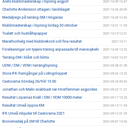
Årets klubbmästerskap i löpning avgjort
2021-10-30 15:47
Charlotte Andersson uttagen i landslaget
2021-10-26 20:09
Medaljregn på terräng-SM i Höganäs
2021-10-24 15:45
Klubbmästerskap i löpning lördag 30 oktober
2021-10-21 11:59
Toalett och hushållspapper
2021-10-13 12:51
Marathonhelg med klubbrekord och fina resultat
2021-10-11
Föreläsningar om tjejers träning anpassade till menscykeln
2021-10-04 13:32
Terräng-DM i blåst och blöta
2021-10-02 15:37
UDM / DM / VDM i terränglöpning
2021-09-28 21:28
Stora IFK-framgångar på Lidingöloppet
2021-09-26 13:25
Castorama Söndag 26/9 kl 13.00
2021-09-23 09:45
Jonathan och Malin snabbast när Höstfemman avgjordes
2021-09-22 11:27
Resultat Löparnas Kväll / DM / VDM 10000 meter
2021-09-17 10:23
Resultat Umeå öppna KM
2021-09-13 11:34
IFK Umeå inbjuder till Castorama 2021
2021-09-12 01:29
Bronsmedalj på SM till Charlotte
2021-09-07 13:56