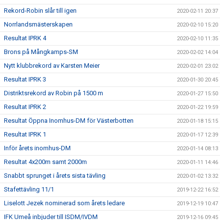
Rekord-Robin slår till igen
2020-02-11 20:37
Norrlandsmästerskapen
2020-02-10 15:20
Resultat IPRK 4
2020-02-10 11:35
Brons på Mångkamps-SM
2020-02-02 14:04
Nytt klubbrekord av Karsten Meier
2020-02-01 23:02
Resultat IPRK 3
2020-01-30 20:45
Distriktsrekord av Robin på 1500 m
2020-01-27 15:50
Resultat IPRK 2
2020-01-22 19:59
Resultat Öppna Inomhus-DM för Västerbotten
2020-01-18 15:15
Resultat IPRK 1
2020-01-17 12:39
Inför årets inomhus-DM
2020-01-14 08:13
Resultat 4x200m samt 2000m
2020-01-11 14:46
Snabbt sprunget i årets sista tävling
2020-01-02 13:32
Stafettävling 11/1
2019-12-22 16:52
Liselott Jezek nominerad som årets ledare
2019-12-19 10:47
IFK Umeå inbjuder till ISDM/IVDM
2019-12-16 09:45