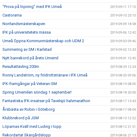
"Prova på löpning" med IFK Umeå
2019-09-11 17:10
Castorama
2019-09-10 23:10
Norrlandsmästerskapen
2019-09-09 18:58
IFK på universitetets mässa
2019-09-06 12:42
Umeå Öppna Kommunmästerskap och UDM 2
2019-09-03 09:46
Summering av SM i Karlstad
2019-09-02 15:33
Nytt banrekord på årets Umemil
2019-09-01 15:45
Resultattävling 200m
2019-08-29 12:24
Ronny Landström, ny friidrottstränare i IFK Umeå
2019-08-20 09:06
IFK-framgångar på Veteran-SM
2019-08-19 08:05
Spring Umemilen söndag 1 september!
2019-08-18 20:00
Fantastiska IFK-insatser på Tavelsjö halvmarathon
2019-08-17 13:43
Årsbästa av Robin i Göteborg
2019-08-17 08:04
Klubbrekord på JSM
2019-08-13 12:52
Löparnas Kväll med Ludvig i topp
2019-08-12 21:51
Rekordartat Skärgårdslopp
2019-08-06 21:13