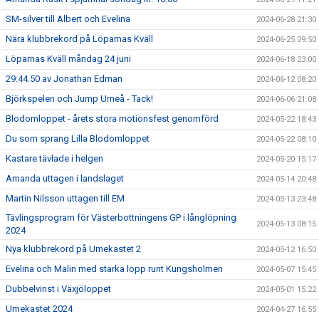
SM-silver till Albert och Evelina
2024-06-28 21:30
Nära klubbrekord på Löparnas Kväll
2024-06-25 09:50
Löparnas Kväll måndag 24 juni
2024-06-18 23:00
29:44.50 av Jonathan Edman
2024-06-12 08:20
Björkspelen och Jump Umeå - Tack!
2024-06-06 21:08
Blodomloppet - årets stora motionsfest genomförd
2024-05-22 18:43
Du som sprang Lilla Blodomloppet
2024-05-22 08:10
Kastare tävlade i helgen
2024-05-20 15:17
Amanda uttagen i landslaget
2024-05-14 20:48
Martin Nilsson uttagen till EM
2024-05-13 23:48
Tävlingsprogram för Västerbottningens GP i långlöpning
2024-05-13 08:15
2024
Nya klubbrekord på Umekastet 2
2024-05-12 16:50
Evelina och Malin med starka lopp runt Kungsholmen
2024-05-07 15:45
Dubbelvinst i Växjöloppet
2024-05-01 15:22
Umekastet 2024
2024-04-27 16:55