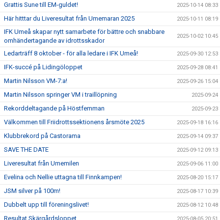
Grattis Sune till EM-guldet!
2025-10-14 08:33
Här hitttar du Liveresultat från Umemaran 2025
2025-10-11 08:19
IFK Umeå skapar nytt samarbete för bättre och snabbare
2025-10-02 10:45
omhändertagande av idrottsskador
Ledarträff 8 oktober - för alla ledare i IFK Umeå!
2025-09-30 12:53
IFK-succé på Lidingöloppet
2025-09-28 08:41
Martin Nilsson VM-7:a!
2025-09-26 15:04
Martin Nilsson springer VM i traillöpning
2025-09-24
Rekorddeltagande på Höstfemman
2025-09-23
Välkommen till Friidrottssektionens årsmöte 2025
2025-09-18 16:16
Klubbrekord på Castorama
2025-09-14 09:37
SAVE THE DATE
2025-09-12 09:13
Liveresultat från Umemilen
2025-09-06 11:00
Evelina och Nellie uttagna till Finnkampen!
2025-08-20 15:17
JSM silver på 100m!
2025-08-17 10:39
Dubbelt upp till föreningslivet!
2025-08-12 10:48
Resultat Skärgårdsloppet
2025-08-05 20:51