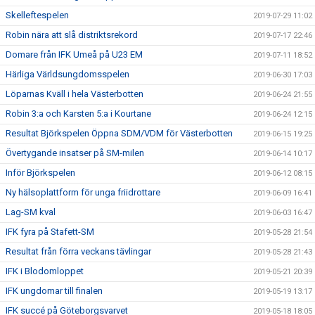
Skelleftespelen
2019-07-29 11:02
Robin nära att slå distriktsrekord
2019-07-17 22:46
Domare från IFK Umeå på U23 EM
2019-07-11 18:52
Härliga Världsungdomsspelen
2019-06-30 17:03
Löparnas Kväll i hela Västerbotten
2019-06-24 21:55
Robin 3:a och Karsten 5:a i Kourtane
2019-06-24 12:15
Resultat Björkspelen Öppna SDM/VDM för Västerbotten
2019-06-15 19:25
Övertygande insatser på SM-milen
2019-06-14 10:17
Inför Björkspelen
2019-06-12 08:15
Ny hälsoplattform för unga friidrottare
2019-06-09 16:41
Lag-SM kval
2019-06-03 16:47
IFK fyra på Stafett-SM
2019-05-28 21:54
Resultat från förra veckans tävlingar
2019-05-28 21:43
IFK i Blodomloppet
2019-05-21 20:39
IFK ungdomar till finalen
2019-05-19 13:17
IFK succé på Göteborgsvarvet
2019-05-18 18:05