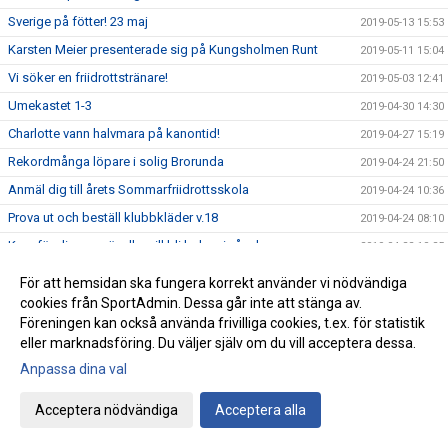
Sverige på fötter! 23 maj
2019-05-13 15:53
Karsten Meier presenterade sig på Kungsholmen Runt
2019-05-11 15:04
Vi söker en friidrottstränare!
2019-05-03 12:41
Umekastet 1-3
2019-04-30 14:30
Charlotte vann halvmara på kanontid!
2019-04-27 15:19
Rekordmånga löpare i solig Brorunda
2019-04-24 21:50
Anmäl dig till årets Sommarfriidrottsskola
2019-04-24 10:36
Prova ut och beställ klubbkläder v.18
2019-04-24 08:10
Kurs för dig som är eller vill bli ledare i våra barngrupper
2019-04-22 10:25
Rekordfart på Löparnas Kväll
2019-03-21 21:42
För att hemsidan ska fungera korrekt använder vi nödvändiga
Träning för att bli en snabbare löpare, del 2
cookies från SportAdmin. Dessa går inte att stänga av.
2019-03-18 11:04
Föreningen kan också använda frivilliga cookies, t.ex. för statistik
Resultat Björkspelen inomhus 2019
2019-03-16 16:38
eller marknadsföring. Du väljer själv om du vill acceptera dessa.
Inför Björkspelen lördag 16 mars
2019-03-14 18:01
Anpassa dina val
Vårens Löparkvällar drar igång!
2019-03-14 18:00
Acceptera nödvändiga
Acceptera alla
Ungdoms-SM i Västerås med Stella och Vilmer
2019-03-10 17:10
Veteran-guld till Sune Persson
2019-03-03 14:37