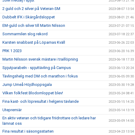
JSM medalj i spjut
2023-08-13 21:16
2 guld och 2 silver på Veteran-SM
2023-08-07 13:54
Dubbelt IFK i Skärgårdsloppet
2023-08-01 21:46
EM-guld och silver till Martin Nilsson
2023-07-21 07:15
Sommarmilen slog rekord
2023-07-18 22:37
Karsten snabbast på Löparnas Kväll
2023-06-26 22:03
PRK 1 2023
2023-06-20 16:39
Martin Nilsson svensk mästare i traillöpning
2023-06-18 17:33
Spjutparabeln - spjuttävling på Campus
2023-06-13 20:24
Tävlingshelg med DM och marathon i fokus
2023-06-05 09:30
Jump Umeå Höjdhoppsgala
2023-05-30 19:28
Vilken folkfest Blodomloppet blev!
2023-05-24 08:41
Fina kast- och löpresultat i helgens tävlande
2023-05-15 14:25
Utepremiär
2023-05-14 13:19
En aktiv veteran och tidigare friidrottare och ledare har
2023-05-09 14:00
lämnat oss
Fina resultat i säsongsstarten
2023-04-23 13:54