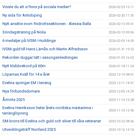
Visste du att vi finns på sociala medier?
2026-02-23 15:11
Ny sida för Antidoping
2026-02-20 11:35
Nytt ansikte inom friidrottssektionen - Alessia Balla
2026-02-13 09:41
Söndagsträning på Nolia
2026-02-10 09:06
6 medaljer på IVSM i Huddinge
2026-02-09 14:00
IVSM-guld till Hans Lämås och Martin Alfredsson
2026-01-31 19:22
Rekorden duggar tätt i säsongsinledningen
2026-01-25 16:02
Nytt klubbrekord på 60m
2026-01-18 11:24
Löparnas Kväll för 14:e året
2025-12-19 08:01
Evelina springer EM i terräng
2025-12-11 14:01
Nya förbundsdomare
2025-12-05 14:29
Årmöte 2025
2025-11-14 10:28
Evelina Henriksson heter årets nordiska mästarinna i
2025-11-10 13:36
terränglöpning
SM-brons till Evelina och guld och silver till våra veteraner
2025-10-22 08:46
Utvecklingsträff Norrland 2025
2025-10-16 14:10