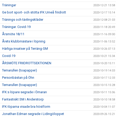
Träningar
2020-12-21 13:58
Ge bort sport- och stötta IFK Umeå friidrott
2020-12-17 15:14
Tränings och tävlingskläder
2020-12-08 21:03
Träningar. Covid-19
2020-11-18 20:49
Årsmöte 18/11
2020-11-16 09:00
Årets klubbmästare i löpning
2020-11-06 13:52
Härliga insatser på Terräng-SM
2020-10-26 07:13
Covid-19
2020-10-21 15:34
ÅRSMÖTE FRIIDROTTSEKTIONEN
2020-10-20 15:11
Temarullen (toapapper)
2020-10-19 14:03
Personbästan på Öhn
2020-10-17 12:33
Temarullen (toapapper)
2020-10-15 15:28
IFK:s löpare segrade i Ömaran
2020-10-11 15:06
Fantastiskt SM i Anderstorp
2020-10-10 18:58
IFK-löparna visade bra höstform
2020-10-04 11:07
Jonathan Edman segrade i Lidingöloppet
2020-09-26 15:21