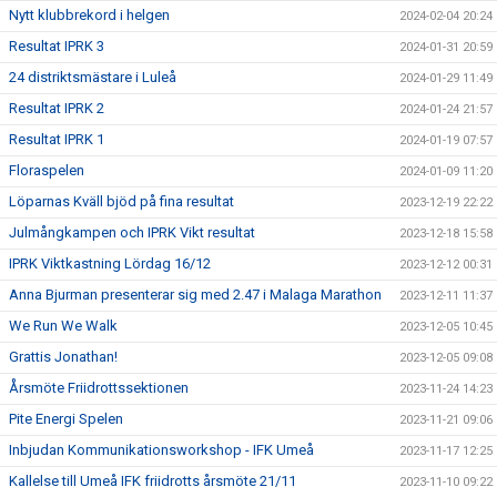
Nytt klubbrekord i helgen
2024-02-04 20:24
Resultat IPRK 3
2024-01-31 20:59
24 distriktsmästare i Luleå
2024-01-29 11:49
Resultat IPRK 2
2024-01-24 21:57
Resultat IPRK 1
2024-01-19 07:57
Floraspelen
2024-01-09 11:20
Löparnas Kväll bjöd på fina resultat
2023-12-19 22:22
Julmångkampen och IPRK Vikt resultat
2023-12-18 15:58
IPRK Viktkastning Lördag 16/12
2023-12-12 00:31
Anna Bjurman presenterar sig med 2.47 i Malaga Marathon
2023-12-11 11:37
We Run We Walk
2023-12-05 10:45
Grattis Jonathan!
2023-12-05 09:08
Årsmöte Friidrottssektionen
2023-11-24 14:23
Pite Energi Spelen
2023-11-21 09:06
Inbjudan Kommunikationsworkshop - IFK Umeå
2023-11-17 12:25
Kallelse till Umeå IFK friidrotts årsmöte 21/11
2023-11-10 09:22