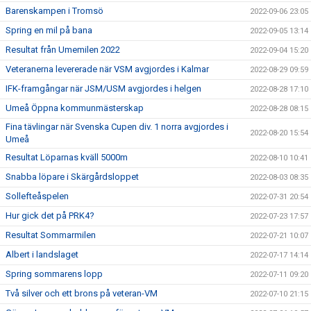
Barenskampen i Tromsö
2022-09-06 23:05
Spring en mil på bana
2022-09-05 13:14
Resultat från Umemilen 2022
2022-09-04 15:20
Veteranerna levererade när VSM avgjordes i Kalmar
2022-08-29 09:59
IFK-framgångar när JSM/USM avgjordes i helgen
2022-08-28 17:10
Umeå Öppna kommunmästerskap
2022-08-28 08:15
Fina tävlingar när Svenska Cupen div. 1 norra avgjordes i
2022-08-20 15:54
Umeå
Resultat Löparnas kväll 5000m
2022-08-10 10:41
Snabba löpare i Skärgårdsloppet
2022-08-03 08:35
Sollefteåspelen
2022-07-31 20:54
Hur gick det på PRK4?
2022-07-23 17:57
Resultat Sommarmilen
2022-07-21 10:07
Albert i landslaget
2022-07-17 14:14
Spring sommarens lopp
2022-07-11 09:20
Två silver och ett brons på veteran-VM
2022-07-10 21:15