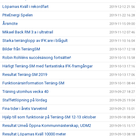
Löparnas Kväll i rekordfart
2019-12-12 21:56
PiteEnergi Spelen
2019-11-22 16:28
Årsmöte
2019-11-15 09:00
Mikael Back RM 3:a i ultratrail
2019-11-12 07:46
Starka terränglopp av IFK:are i blågult
2019-11-10 16:04
Bilder från TerrängSM
2019-10-17 12:18
Robin Rohléns succésäsong fortsätter!
2019-10-15 15:58
Härligt Terräng-SM med fantastiska IFK-framgångar
2019-10-13 17:16
Resultat Terräng-SM 2019
2019-10-13 17:06
Funktionärsinformation Terräng-SM
2019-10-11 08:44
Träning utomhus vecka 40
2019-09-27 18:27
Staffettlöpning på lördag
2019-09-25 19:04
Fina tider i årets Varvetmil
2019-09-21 15:01
Hjälp till som funktionär på Terräng-SM 12-13 oktober
2019-09-18 08:04
Resultat Umeå Öppna Kommunmästerskap, UDM2
2019-09-15 15:17
Resultat Löparnas Kväll 10000 meter
2019-09-13 08:18