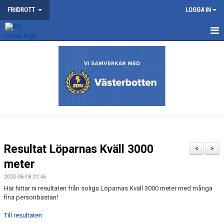
FRIIDROTT
LOGGA IN
NYHETER
KONTAKT
KALENDER
TRÄNING
SOMMARFRIIDROTTSSKOLAN
Resultat Löparnas Kväll 3000
<
>
TÄVLING
meter
2020-06-18 21:46
VÅRA TÄVLINGAR
Här hittar ni resultaten från soliga Löparnas Kväll 3000 meter med många
fina personbästan!
MEDLEMSKAP OCH TRÄNINGSAVGIFTER
Till resultaten