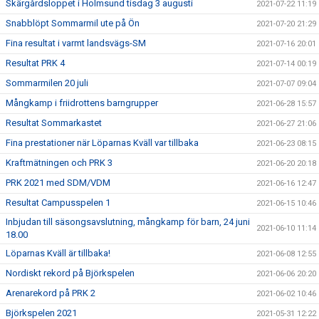
Skärgårdsloppet i Holmsund tisdag 3 augusti
2021-07-22 11:19
Snabblöpt Sommarmil ute på Ön
2021-07-20 21:29
Fina resultat i varmt landsvägs-SM
2021-07-16 20:01
Resultat PRK 4
2021-07-14 00:19
Sommarmilen 20 juli
2021-07-07 09:04
Mångkamp i friidrottens barngrupper
2021-06-28 15:57
Resultat Sommarkastet
2021-06-27 21:06
Fina prestationer när Löparnas Kväll var tillbaka
2021-06-23 08:15
Kraftmätningen och PRK 3
2021-06-20 20:18
PRK 2021 med SDM/VDM
2021-06-16 12:47
Resultat Campusspelen 1
2021-06-15 10:46
Inbjudan till säsongsavslutning, mångkamp för barn, 24 juni
2021-06-10 11:14
18.00
Löparnas Kväll är tillbaka!
2021-06-08 12:55
Nordiskt rekord på Björkspelen
2021-06-06 20:20
Arenarekord på PRK 2
2021-06-02 10:46
Björkspelen 2021
2021-05-31 12:22