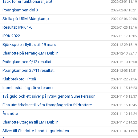
Tack för er funktionärshjälp!
2022-03-01 11:19
Poängkampen del 3
2022-02-07 10:21
Stella på IJSM Mångkamp
2022-02-06 20:56
Resultat IPRK 1-6
2022-01-25 12:16
IPRK 2022
2022-01-17 13:05
Björkspelen flyttas till 19 mars
2021-12-29 15:19
Charlotte på terräng-EM i Dublin
2021-12-13 22:17
Poängkampen 9/12 resultat.
2021-12-10 15:50
Poängkampen 27/11 resultat.
2021-12-03 12:51
Klubbrekord i Piteå
2021-11-22 21:56
Inomhusträning för veteraner
2021-11-15 16:23
Två guld och ett silver på IVSM genom Sune Persson
2021-11-15 12:37
Fina utmärkelser till våra framgångsrika friidrottare
2021-11-15 10:45
Årsmöte
2021-11-12 14:24
Charlotte uttagen till EM i Dublin
2021-11-12 14:22
Silver till Charlotte i landslagsdebuten
2021-11-07 11:59