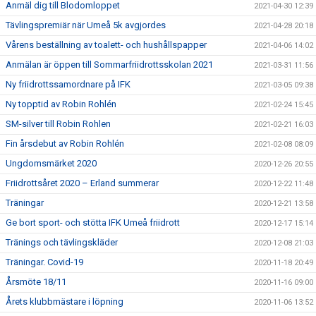
Anmäl dig till Blodomloppet
2021-04-30 12:39
Tävlingspremiär när Umeå 5k avgjordes
2021-04-28 20:18
Vårens beställning av toalett- och hushållspapper
2021-04-06 14:02
Anmälan är öppen till Sommarfriidrottsskolan 2021
2021-03-31 11:56
Ny friidrottssamordnare på IFK
2021-03-05 09:38
Ny topptid av Robin Rohlén
2021-02-24 15:45
SM-silver till Robin Rohlen
2021-02-21 16:03
Fin årsdebut av Robin Rohlén
2021-02-08 08:09
Ungdomsmärket 2020
2020-12-26 20:55
Friidrottsåret 2020 – Erland summerar
2020-12-22 11:48
Träningar
2020-12-21 13:58
Ge bort sport- och stötta IFK Umeå friidrott
2020-12-17 15:14
Tränings och tävlingskläder
2020-12-08 21:03
Träningar. Covid-19
2020-11-18 20:49
Årsmöte 18/11
2020-11-16 09:00
Årets klubbmästare i löpning
2020-11-06 13:52