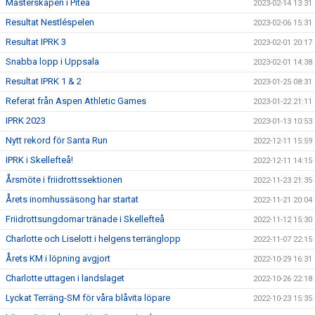
Mästerskapen i Piteå
2023-02-14 13:31
Resultat Nestléspelen
2023-02-06 15:31
Resultat IPRK 3
2023-02-01 20:17
Snabba lopp i Uppsala
2023-02-01 14:38
Resultat IPRK 1 & 2
2023-01-25 08:31
Referat från Aspen Athletic Games
2023-01-22 21:11
IPRK 2023
2023-01-13 10:53
Nytt rekord för Santa Run
2022-12-11 15:59
IPRK i Skellefteå!
2022-12-11 14:15
Årsmöte i friidrottssektionen
2022-11-23 21:35
Årets inomhussäsong har startat
2022-11-21 20:04
Friidrottsungdomar tränade i Skellefteå
2022-11-12 15:30
Charlotte och Liselott i helgens terränglopp
2022-11-07 22:15
Årets KM i löpning avgjort
2022-10-29 16:31
Charlotte uttagen i landslaget
2022-10-26 22:18
Lyckat Terräng-SM för våra blåvita löpare
2022-10-23 15:35