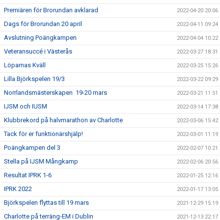
Premiären för Brorundan avklarad
2022-04-20 20:06
Dags för Brorundan 20 april
2022-04-11 09:24
Avslutning Poängkampen
2022-04-04 10:22
Veteransuccé i Västerås
2022-03-27 18:31
Löparnas Kväll
2022-03-25 15:26
Lilla Björkspelen 19/3
2022-03-22 09:29
Norrlandsmästerskapen 19-20 mars
2022-03-21 11:51
IJSM och IUSM
2022-03-14 17:38
Klubbrekord på halvmarathon av Charlotte
2022-03-06 15:42
Tack för er funktionärshjälp!
2022-03-01 11:19
Poängkampen del 3
2022-02-07 10:21
Stella på IJSM Mångkamp
2022-02-06 20:56
Resultat IPRK 1-6
2022-01-25 12:16
IPRK 2022
2022-01-17 13:05
Björkspelen flyttas till 19 mars
2021-12-29 15:19
Charlotte på terräng-EM i Dublin
2021-12-13 22:17