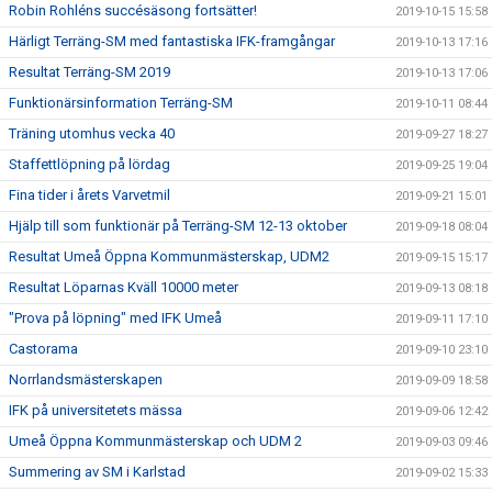
Robin Rohléns succésäsong fortsätter!
2019-10-15 15:58
Härligt Terräng-SM med fantastiska IFK-framgångar
2019-10-13 17:16
Resultat Terräng-SM 2019
2019-10-13 17:06
Funktionärsinformation Terräng-SM
2019-10-11 08:44
Träning utomhus vecka 40
2019-09-27 18:27
Staffettlöpning på lördag
2019-09-25 19:04
Fina tider i årets Varvetmil
2019-09-21 15:01
Hjälp till som funktionär på Terräng-SM 12-13 oktober
2019-09-18 08:04
Resultat Umeå Öppna Kommunmästerskap, UDM2
2019-09-15 15:17
Resultat Löparnas Kväll 10000 meter
2019-09-13 08:18
"Prova på löpning" med IFK Umeå
2019-09-11 17:10
Castorama
2019-09-10 23:10
Norrlandsmästerskapen
2019-09-09 18:58
IFK på universitetets mässa
2019-09-06 12:42
Umeå Öppna Kommunmästerskap och UDM 2
2019-09-03 09:46
Summering av SM i Karlstad
2019-09-02 15:33