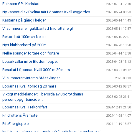
Folksam GP i Karlstad
2025-07-04 12:10
Ny kanontid av Evelina när Löparnas Kväll avgjordes
2025-06-24 08:23
Kastarna på gång i helgen
2025-05-14 14:43
Vi summerar en guldkantad friidrottshelg!
2025-05-11 17:57
Rekord på 100m av Nellie
2025-05-10 22:01
Nytt klubbrekord på 200m
2025-04-28 10:20
Nellie springer fortare och fortare
2025-04-14 12:38
Löparkvällar inför Blodomloppet
2025-04-08 13:13
Resultat Löparnas Kväll 3000 m 20 mars
2025-03-21 08:12
Vi summerar vinterns SM-tävlingar
2025-03-13
Löparnas Kväll torsdag 20 mars
2025-03-12 08:37
Viktigt meddelande till berörda av SportAdmins
2025-02-05 21:41
personuppgiftsincident
Löparnas Kväll i rekordfart
2024-12-19 21:30
Friidrottens Årsmöte
2024-11-28 14:07
PiteEnergispelen
2024-11-19 15:57
Individuellt silver och lagguld på Nordiska mästerskapen i