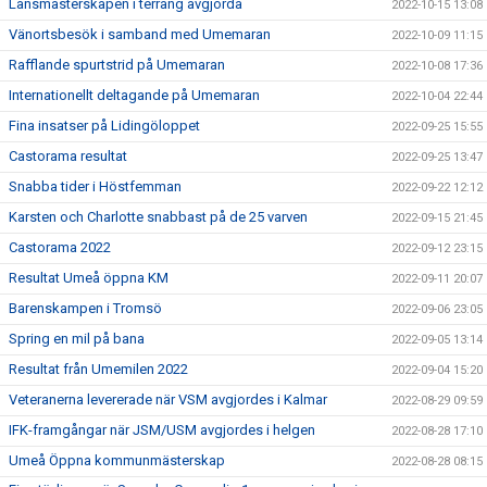
Länsmästerskapen i terräng avgjorda
2022-10-15 13:08
Vänortsbesök i samband med Umemaran
2022-10-09 11:15
Rafflande spurtstrid på Umemaran
2022-10-08 17:36
Internationellt deltagande på Umemaran
2022-10-04 22:44
Fina insatser på Lidingöloppet
2022-09-25 15:55
Castorama resultat
2022-09-25 13:47
Snabba tider i Höstfemman
2022-09-22 12:12
Karsten och Charlotte snabbast på de 25 varven
2022-09-15 21:45
Castorama 2022
2022-09-12 23:15
Resultat Umeå öppna KM
2022-09-11 20:07
Barenskampen i Tromsö
2022-09-06 23:05
Spring en mil på bana
2022-09-05 13:14
Resultat från Umemilen 2022
2022-09-04 15:20
Veteranerna levererade när VSM avgjordes i Kalmar
2022-08-29 09:59
IFK-framgångar när JSM/USM avgjordes i helgen
2022-08-28 17:10
Umeå Öppna kommunmästerskap
2022-08-28 08:15