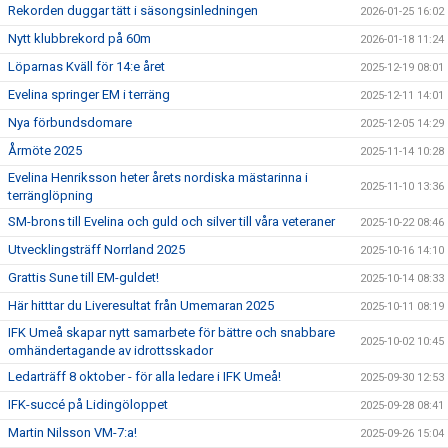
Rekorden duggar tätt i säsongsinledningen
2026-01-25 16:02
Nytt klubbrekord på 60m
2026-01-18 11:24
Löparnas Kväll för 14:e året
2025-12-19 08:01
Evelina springer EM i terräng
2025-12-11 14:01
Nya förbundsdomare
2025-12-05 14:29
Årmöte 2025
2025-11-14 10:28
Evelina Henriksson heter årets nordiska mästarinna i
2025-11-10 13:36
terränglöpning
SM-brons till Evelina och guld och silver till våra veteraner
2025-10-22 08:46
Utvecklingsträff Norrland 2025
2025-10-16 14:10
Grattis Sune till EM-guldet!
2025-10-14 08:33
Här hitttar du Liveresultat från Umemaran 2025
2025-10-11 08:19
IFK Umeå skapar nytt samarbete för bättre och snabbare
2025-10-02 10:45
omhändertagande av idrottsskador
Ledarträff 8 oktober - för alla ledare i IFK Umeå!
2025-09-30 12:53
IFK-succé på Lidingöloppet
2025-09-28 08:41
Martin Nilsson VM-7:a!
2025-09-26 15:04