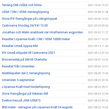
Terräng-DM i blåst och blöta
2021-10-02 15:37
UDM / DM / VDM i terränglöpning
2021-09-28 21:28
Stora IFK-framgångar på Lidingöloppet
2021-09-26 13:25
Castorama Söndag 26/9 kl 13.00
2021-09-23 09:45
Jonathan och Malin snabbast när Höstfemman avgjordes
2021-09-22 11:27
Resultat Löparnas Kväll / DM / VDM 10000 meter
2021-09-17 10:23
Resultat Umeå öppna KM
2021-09-13 11:34
IFK Umeå inbjuder till Castorama 2021
2021-09-12 01:29
Bronsmedalj på SM till Charlotte
2021-09-07 13:56
Resultat från Umemilen
2021-09-04 19:27
Nestléspelen del 2, terränglöpning
2021-08-30 15:36
Umemilen 5 september
2021-08-25 20:35
Löparnas Kväll med hinderlöpning
2021-08-25 09:21
Stora framgångar på Veteran-SM
2021-08-23 12:54
Evelina trea på JSM-USM15
2021-08-23 09:32
800 meter - extragren på Löparnas Kväll 24 augusti
2021-08-22 19:54