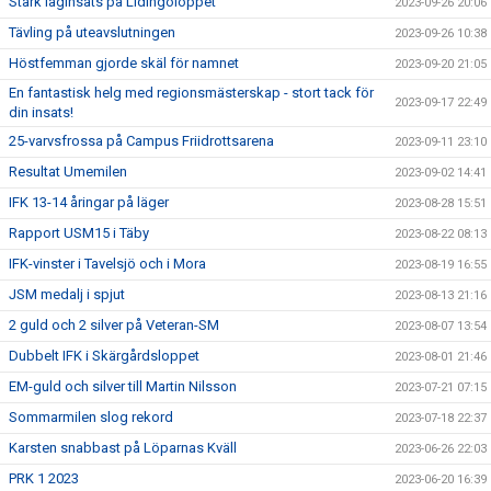
Stark laginsats på Lidingöloppet
2023-09-26 20:06
Tävling på uteavslutningen
2023-09-26 10:38
Höstfemman gjorde skäl för namnet
2023-09-20 21:05
En fantastisk helg med regionsmästerskap - stort tack för
2023-09-17 22:49
din insats!
25-varvsfrossa på Campus Friidrottsarena
2023-09-11 23:10
Resultat Umemilen
2023-09-02 14:41
IFK 13-14 åringar på läger
2023-08-28 15:51
Rapport USM15 i Täby
2023-08-22 08:13
IFK-vinster i Tavelsjö och i Mora
2023-08-19 16:55
JSM medalj i spjut
2023-08-13 21:16
2 guld och 2 silver på Veteran-SM
2023-08-07 13:54
Dubbelt IFK i Skärgårdsloppet
2023-08-01 21:46
EM-guld och silver till Martin Nilsson
2023-07-21 07:15
Sommarmilen slog rekord
2023-07-18 22:37
Karsten snabbast på Löparnas Kväll
2023-06-26 22:03
PRK 1 2023
2023-06-20 16:39