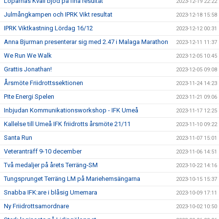
Löparnas Kväll bjöd på fina resultat
2023-12-19 22:22
Julmångkampen och IPRK Vikt resultat
2023-12-18 15:58
IPRK Viktkastning Lördag 16/12
2023-12-12 00:31
Anna Bjurman presenterar sig med 2.47 i Malaga Marathon
2023-12-11 11:37
We Run We Walk
2023-12-05 10:45
Grattis Jonathan!
2023-12-05 09:08
Årsmöte Friidrottssektionen
2023-11-24 14:23
Pite Energi Spelen
2023-11-21 09:06
Inbjudan Kommunikationsworkshop - IFK Umeå
2023-11-17 12:25
Kallelse till Umeå IFK friidrotts årsmöte 21/11
2023-11-10 09:22
Santa Run
2023-11-07 15:01
Veteranträff 9-10 december
2023-11-06 14:51
Två medaljer på årets Terräng-SM
2023-10-22 14:16
Tungsprunget Terräng LM på Mariehemsängarna
2023-10-15 15:37
Snabba IFK:are i blåsig Umemara
2023-10-09 17:11
Ny Friidrottsamordnare
2023-10-02 10:50