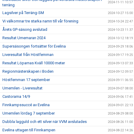
2024-11-11 10:57
terräng
Lagsilver på Terräng-SM
2024-10-27 15:00
Vi välkomnar tre starka namn till vår förening
2024-10-24 22:47
Årets GP-säsong avslutad
2024-10-23 11:37
Resultat Umemaran 2024
2024-10-12 18:19
Supersäsongen fortsätter för Evelina
2024-09-29 18:06
Liveresultat från Höstfemman
2024-09-17 19:25
Resultat Löparnas Kväll 10000 meter
2024-09-13 07:33
Regionmästerskapen i Boden
2024-09-12 09:57
Höstfemman 17 september
2024-09-11 06:55
Umemilen - Liveresultat
2024-09-07 08:00
Castorama 14/9
2024-09-06 17:41
Finnkampssuccé av Evelina
2024-09-01 22:13
Umemilen lördag 7 september
2024-08-29 08:00
Dubbla lagguld och ett silver när VVM avslutades
2024-08-26 11:00
Evelina uttagen till Finnkampen
2024-08-22 14:26