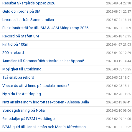
Resultat Skärgårdsloppet 2026
2026-08-04 22:18
Guld och brons på SM
2026-08-01 22:37
Liveresultat från Sommarmilen
2026-07-21 16:14
Funktionärsträffar till JSM & USM Mångkamp 2026
2026-06-01 10:09
Rekord på Stafett SM
2026-05-18 12:15
Fin tid på 100m
2026-04-27 21:03
200m rekord
2026-04-20 12:29
Anmälan till Sommarfriidrottsskolan har öppnat!
2026-03-12 14:44
Möjlighet till Utbildning!
2026-03-05 13:25
Två snabba rekord
2026-03-02 18:01
Visste du att vi finns på sociala medier?
2026-02-23 15:11
Ny sida för Antidoping
2026-02-20 11:35
Nytt ansikte inom friidrottssektionen - Alessia Balla
2026-02-13 09:41
Söndagsträning på Nolia
2026-02-10 09:06
6 medaljer på IVSM i Huddinge
2026-02-09 14:00
IVSM-guld till Hans Lämås och Martin Alfredsson
2026-01-31 19:22