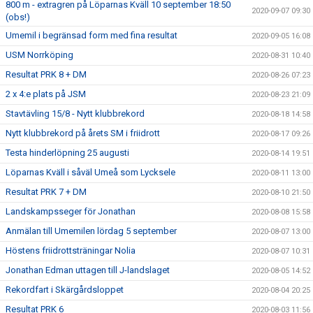
800 m - extragren på Löparnas Kväll 10 september 18:50
2020-09-07 09:30
(obs!)
Umemil i begränsad form med fina resultat
2020-09-05 16:08
USM Norrköping
2020-08-31 10:40
Resultat PRK 8 + DM
2020-08-26 07:23
2 x 4:e plats på JSM
2020-08-23 21:09
Stavtävling 15/8 - Nytt klubbrekord
2020-08-18 14:58
Nytt klubbrekord på årets SM i friidrott
2020-08-17 09:26
Testa hinderlöpning 25 augusti
2020-08-14 19:51
Löparnas Kväll i såväl Umeå som Lycksele
2020-08-11 13:00
Resultat PRK 7 + DM
2020-08-10 21:50
Landskampsseger för Jonathan
2020-08-08 15:58
Anmälan till Umemilen lördag 5 september
2020-08-07 13:00
Höstens friidrottsträningar Nolia
2020-08-07 10:31
Jonathan Edman uttagen till J-landslaget
2020-08-05 14:52
Rekordfart i Skärgårdsloppet
2020-08-04 20:25
Resultat PRK 6
2020-08-03 11:56