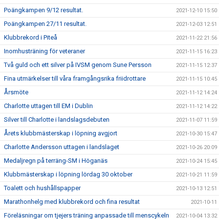
Poängkampen 9/12 resultat.
2021-12-10 15:50
Poängkampen 27/11 resultat.
2021-12-03 12:51
Klubbrekord i Piteå
2021-11-22 21:56
Inomhusträning för veteraner
2021-11-15 16:23
Två guld och ett silver på IVSM genom Sune Persson
2021-11-15 12:37
Fina utmärkelser till våra framgångsrika friidrottare
2021-11-15 10:45
Årsmöte
2021-11-12 14:24
Charlotte uttagen till EM i Dublin
2021-11-12 14:22
Silver till Charlotte i landslagsdebuten
2021-11-07 11:59
Årets klubbmästerskap i löpning avgjort
2021-10-30 15:47
Charlotte Andersson uttagen i landslaget
2021-10-26 20:09
Medaljregn på terräng-SM i Höganäs
2021-10-24 15:45
Klubbmästerskap i löpning lördag 30 oktober
2021-10-21 11:59
Toalett och hushållspapper
2021-10-13 12:51
Marathonhelg med klubbrekord och fina resultat
2021-10-11
Föreläsningar om tjejers träning anpassade till menscykeln
2021-10-04 13:32