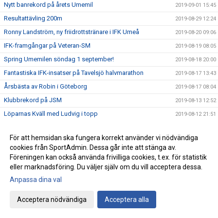
Nytt banrekord på årets Umemil
2019-09-01 15:45
Resultattävling 200m
2019-08-29 12:24
Ronny Landström, ny friidrottstränare i IFK Umeå
2019-08-20 09:06
IFK-framgångar på Veteran-SM
2019-08-19 08:05
Spring Umemilen söndag 1 september!
2019-08-18 20:00
Fantastiska IFK-insatser på Tavelsjö halvmarathon
2019-08-17 13:43
Årsbästa av Robin i Göteborg
2019-08-17 08:04
Klubbrekord på JSM
2019-08-13 12:52
Löparnas Kväll med Ludvig i topp
2019-08-12 21:51
Rekordartat Skärgårdslopp
2019-08-06 21:13
För att hemsidan ska fungera korrekt använder vi nödvändiga
Skelleftespelen
2019-07-29 11:02
cookies från SportAdmin. Dessa går inte att stänga av.
Robin nära att slå distriktsrekord
2019-07-17 22:46
Föreningen kan också använda frivilliga cookies, t.ex. för statistik
eller marknadsföring. Du väljer själv om du vill acceptera dessa.
Domare från IFK Umeå på U23 EM
2019-07-11 18:52
Anpassa dina val
Härliga Världsungdomsspelen
2019-06-30 17:03
Löparnas Kväll i hela Västerbotten
2019-06-24 21:55
Acceptera nödvändiga
Acceptera alla
Robin 3:a och Karsten 5:a i Kourtane
2019-06-24 12:15