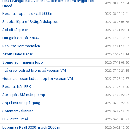
Fina tävlingar när Svenska Cupen div. 1 norra avgjordes i
2022-08-20 15:54
Umeå
Resultat Löparnas kväll 5000m
2022-08-10 10:41
Snabba löpare i Skärgårdsloppet
2022-08-03 08:35
Sollefteåspelen
2022-07-31 20:54
Hur gick det på PRK4?
2022-07-23 17:57
Resultat Sommarmilen
2022-07-21 10:07
Albert i landslaget
2022-07-17 14:14
Spring sommarens lopp
2022-07-11 09:20
Två silver och ett brons på veteran-VM
2022-07-10 21:15
Göran Jonsson laddar upp för veteran-VM
2022-07-06 10:57
Resultat från PRK
2022-07-05 13:20
Stella på JSM mångkamp
2022-07-02 22:27
Spjutkastarna på gång
2022-06-30 22:35
Sommaravslutning
2022-06-27 12:02
PRK 2022 Umeå
2022-06-23 07:27
Löparnas Kväll 3000 m och 2000 m
2022-06-21 13:00