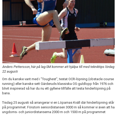
FÖRENINGEN
KLÄDKOLLEKTION
STATISTIK
TRÄNARE
LÄNKAR
Anders Pettersson, här på lag-SM kommer att hjälpa till med tekniktips lördag
BLODOMLOPPET
22 augusti
Om du kanske varit med i "Toughest", testat OCR-löpning (obstacle course
FAQ
running) eller kanske sett Gärderuds klassiska OS-guldlopp från 1976 och
blivit inspirerad så har du nu ett gyllene tillfälle att testa hinderlöpning på
ANTIDOPING
bana.
Tisdag 25 augusti så arrangerar vi en Löparnas Kväll där hinderlöpning står
på programmet. Förutom seniordistansen 3000 m så kommer vi även att ha
ungdoms- och juniordistanserna 2000 m och 1500 m på programmet