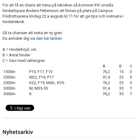
För att få en chans att träna på tekniken så kommer IFK Umeås
hinderlöpare Anders Pettersson att finnas på plats på Campus
Friidrottsarena lördag 22:a augusti kl.11 för att ge tips och instruera i
hinderteknik.
Så ta chansen att testa en ny gren.
Du anmäler dig
via den här länken
A = Hinderhöjd, cm
B = Antal hinder
C = Varv med vattengrav
A
B
C
1500m
P15, F17, F15
76,2
15
3
2000m
M22, P19, P17
91,4
23
5
2000m
K22, F19, M60-, K35-
76,2
23
5
3000m
M, M35-55
91,4
35
7
3000m
K
76,2
35
7
Nyhetsarkiv