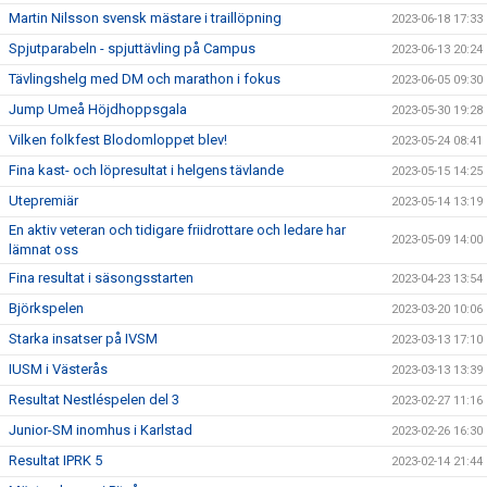
Martin Nilsson svensk mästare i traillöpning
2023-06-18 17:33
Spjutparabeln - spjuttävling på Campus
2023-06-13 20:24
Tävlingshelg med DM och marathon i fokus
2023-06-05 09:30
Jump Umeå Höjdhoppsgala
2023-05-30 19:28
Vilken folkfest Blodomloppet blev!
2023-05-24 08:41
Fina kast- och löpresultat i helgens tävlande
2023-05-15 14:25
Utepremiär
2023-05-14 13:19
En aktiv veteran och tidigare friidrottare och ledare har
2023-05-09 14:00
lämnat oss
Fina resultat i säsongsstarten
2023-04-23 13:54
Björkspelen
2023-03-20 10:06
Starka insatser på IVSM
2023-03-13 17:10
IUSM i Västerås
2023-03-13 13:39
Resultat Nestléspelen del 3
2023-02-27 11:16
Junior-SM inomhus i Karlstad
2023-02-26 16:30
Resultat IPRK 5
2023-02-14 21:44