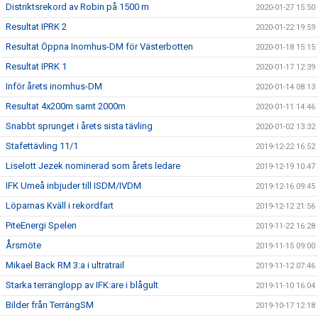
Distriktsrekord av Robin på 1500 m
2020-01-27 15:50
Resultat IPRK 2
2020-01-22 19:59
Resultat Öppna Inomhus-DM för Västerbotten
2020-01-18 15:15
Resultat IPRK 1
2020-01-17 12:39
Inför årets inomhus-DM
2020-01-14 08:13
Resultat 4x200m samt 2000m
2020-01-11 14:46
Snabbt sprunget i årets sista tävling
2020-01-02 13:32
Stafettävling 11/1
2019-12-22 16:52
Liselott Jezek nominerad som årets ledare
2019-12-19 10:47
IFK Umeå inbjuder till ISDM/IVDM
2019-12-16 09:45
Löparnas Kväll i rekordfart
2019-12-12 21:56
PiteEnergi Spelen
2019-11-22 16:28
Årsmöte
2019-11-15 09:00
Mikael Back RM 3:a i ultratrail
2019-11-12 07:46
Starka terränglopp av IFK:are i blågult
2019-11-10 16:04
Bilder från TerrängSM
2019-10-17 12:18