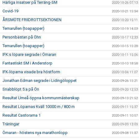
Härliga insatser på Terräng-SM
2020-10-26 07:13
Covid-19
2020-10-21 15:34
ÅRSMÖTE FRIIDROTTSEKTIONEN
2020-10-20 15:11
Temarullen (toapapper)
2020-10-19 14:03
Personbästan på Öhn
2020-10-17 12:33
Temarullen (toapapper)
2020-10-15 15:28
IFK:s löpare segrade i Ömaran
2020-10-11 15:06
Fantastiskt SM i Anderstorp
2020-10-10 18:58
IFK-löparna visade bra höstform
2020-10-04 11:07
Jonathan Edman segrade i Lidingöloppet
2020-09-26 15:21
Snabblöpt 5:a på Ön
2020-09-20 12:53
Resultat Umeå öppna kommunmästerskap
2020-09-13 21:52
Resultat Löparnas Kväll 10000 m / 800 m
2020-09-11 15:37
Resultat Castorama 1
2020-09-11 10:57
Träningar
2020-09-09 13:09
Ömaran - höstens nya marathonlopp
2020-09-08 11:37