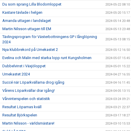
Du som sprang Lilla Blodomloppet
2024-05-22 08:10
Kastare tävlade i helgen
2024-05-20 15:17
Amanda uttagen i landslaget
2024-05-14 20:48
Martin Nilsson uttagen till EM
2024-05-13 23:48
Tävlingsprogram för Västerbottningens GP i långlöpning
2024-05-13 08:15
2024
Nya klubbrekord på Umekastet 2
2024-05-12 16:50
Evelina och Malin med starka lopp runt Kungsholmen
2024-05-07 15:45
Dubbelvinst i Växjöloppet
2024-05-01 15:22
Umekastet 2024
2024-04-27 16:55
Succé när Löparkvällarna drog igång
2024-04-16 11:45
Vårens Löparkvällar drar igång!
2024-04-05 13:15
Vårvinterspelen och statistik
2024-03-24 09:21
Resultat Löparnas kväll
2024-03-21 22:37
Resultat Björkspelen
2024-03-17 18:27
Martin Nilsson - världsmästare!
2024-03-10 15:53