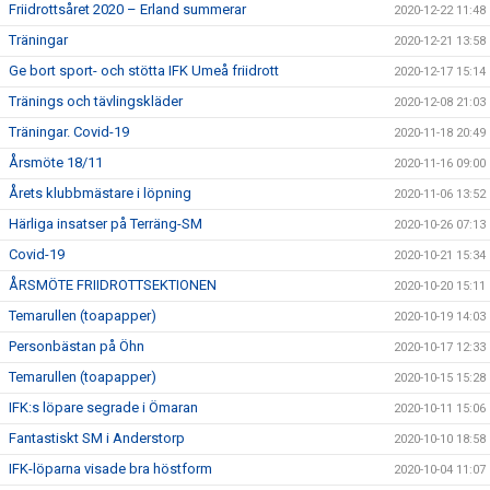
Friidrottsåret 2020 – Erland summerar
2020-12-22 11:48
Träningar
2020-12-21 13:58
Ge bort sport- och stötta IFK Umeå friidrott
2020-12-17 15:14
Tränings och tävlingskläder
2020-12-08 21:03
Träningar. Covid-19
2020-11-18 20:49
Årsmöte 18/11
2020-11-16 09:00
Årets klubbmästare i löpning
2020-11-06 13:52
Härliga insatser på Terräng-SM
2020-10-26 07:13
Covid-19
2020-10-21 15:34
ÅRSMÖTE FRIIDROTTSEKTIONEN
2020-10-20 15:11
Temarullen (toapapper)
2020-10-19 14:03
Personbästan på Öhn
2020-10-17 12:33
Temarullen (toapapper)
2020-10-15 15:28
IFK:s löpare segrade i Ömaran
2020-10-11 15:06
Fantastiskt SM i Anderstorp
2020-10-10 18:58
IFK-löparna visade bra höstform
2020-10-04 11:07