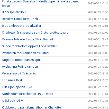
Första dagen i Svenska friidrottscupen är avklarad med
2022-05-22 17:15
bravur!
Björkspelen 2022
2022-05-19 11:56
Resultat Umekastet 1 och 2
2022-05-17 10:33
Blodomloppets löparkvällar
2022-05-10 12:01
Charlotte får stipendie som årets idrottsutövare
2022-05-08 22:02
Rasmus Nilsson 8:a på SM i ultratrail
2022-05-01 08:47
Succé för Blodomloppets Löparkvällar
2022-04-26 08:28
Premiären för Brorundan avklarad
2022-04-20 20:06
Dags för Brorundan 20 april
2022-04-11 09:24
Avslutning Poängkampen
2022-04-04 10:22
Veteransuccé i Västerås
2022-03-27 18:31
Löparnas Kväll
2022-03-25 15:26
Lilla Björkspelen 19/3
2022-03-22 09:29
Norrlandsmästerskapen 19-20 mars
2022-03-21 11:51
IJSM och IUSM
2022-03-14 17:38
Klubbrekord på halvmarathon av Charlotte
2022-03-06 15:42