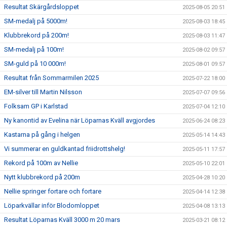
Resultat Skärgårdsloppet
2025-08-05 20:51
SM-medalj på 5000m!
2025-08-03 18:45
Klubbrekord på 200m!
2025-08-03 11:47
SM-medalj på 100m!
2025-08-02 09:57
SM-guld på 10 000m!
2025-08-01 09:57
Resultat från Sommarmilen 2025
2025-07-22 18:00
EM-silver till Martin Nilsson
2025-07-07 09:56
Folksam GP i Karlstad
2025-07-04 12:10
Ny kanontid av Evelina när Löparnas Kväll avgjordes
2025-06-24 08:23
Kastarna på gång i helgen
2025-05-14 14:43
Vi summerar en guldkantad friidrottshelg!
2025-05-11 17:57
Rekord på 100m av Nellie
2025-05-10 22:01
Nytt klubbrekord på 200m
2025-04-28 10:20
Nellie springer fortare och fortare
2025-04-14 12:38
Löparkvällar inför Blodomloppet
2025-04-08 13:13
Resultat Löparnas Kväll 3000 m 20 mars
2025-03-21 08:12