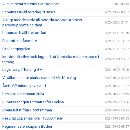
Vi summerar vinterns SM-tävlingar
2025-03-13
Löparnas Kväll torsdag 20 mars
2025-03-12 08:37
Viktigt meddelande till berörda av SportAdmins
2025-02-05 21:41
personuppgiftsincident
Löparnas Kväll i rekordfart
2024-12-19 21:30
Friidrottens Årsmöte
2024-11-28 14:07
PiteEnergispelen
2024-11-19 15:57
Individuellt silver och lagguld på Nordiska mästerskapen i
2024-11-11 10:57
terräng
Lagsilver på Terräng-SM
2024-10-27 15:00
Vi välkomnar tre starka namn till vår förening
2024-10-24 22:47
Årets GP-säsong avslutad
2024-10-23 11:37
Resultat Umemaran 2024
2024-10-12 18:19
Supersäsongen fortsätter för Evelina
2024-09-29 18:06
Liveresultat från Höstfemman
2024-09-17 19:25
Resultat Löparnas Kväll 10000 meter
2024-09-13 07:33
Regionmästerskapen i Boden
2024-09-12 09:57