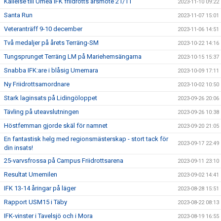
Kallelse till Umeå IFK friidrotts årsmöte 21/11
2023-11-10 09:22
Santa Run
2023-11-07 15:01
Veteranträff 9-10 december
2023-11-06 14:51
Två medaljer på årets Terräng-SM
2023-10-22 14:16
Tungsprunget Terräng LM på Mariehemsängarna
2023-10-15 15:37
Snabba IFK:are i blåsig Umemara
2023-10-09 17:11
Ny Friidrottsamordnare
2023-10-02 10:50
Stark laginsats på Lidingöloppet
2023-09-26 20:06
Tävling på uteavslutningen
2023-09-26 10:38
Höstfemman gjorde skäl för namnet
2023-09-20 21:05
En fantastisk helg med regionsmästerskap - stort tack för
2023-09-17 22:49
din insats!
25-varvsfrossa på Campus Friidrottsarena
2023-09-11 23:10
Resultat Umemilen
2023-09-02 14:41
IFK 13-14 åringar på läger
2023-08-28 15:51
Rapport USM15 i Täby
2023-08-22 08:13
IFK-vinster i Tavelsjö och i Mora
2023-08-19 16:55