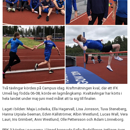
FÖRENINGEN
KLÄDKOLLEKTION
STATISTIK
TRÄNARE
LÄNKAR
BLODOMLOPPET
FAQ
Två tävlingar kördes på Campus idag. Kraftmätningen kval, där ett IFK
Umeå lag födda 06-08, körde en lagmångkamp. Kvaltävlingar har körts i
hela landet under maj-juni med målet att ta sig till finalen.
ANTIDOPING
Laget i bilden: Maja Lodwika, Ella Hagervall, Lisa Jonsson, Tuva Steneberg,
Hanna Urpiala-Seeman, Edvin Källströmer, Albin Westlund, Lucas Wall, Vera
Lauri, Iris Grimbert, Anni Westlund, Olle Pettersson och Adam Lönneborg.
PRK 3 kördes i pauserna. I längd hoppade Sofia Rudolfsson äntligen över