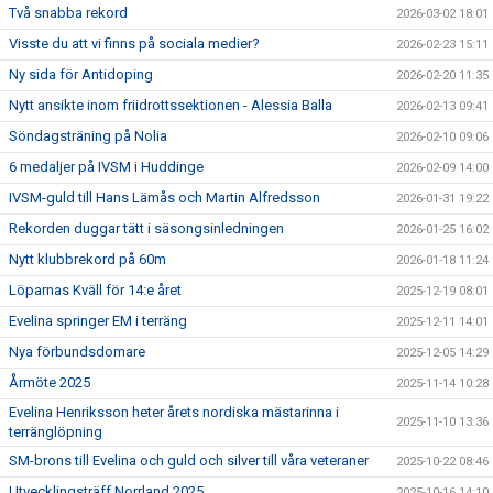
Två snabba rekord
2026-03-02 18:01
Visste du att vi finns på sociala medier?
2026-02-23 15:11
Ny sida för Antidoping
2026-02-20 11:35
Nytt ansikte inom friidrottssektionen - Alessia Balla
2026-02-13 09:41
Söndagsträning på Nolia
2026-02-10 09:06
6 medaljer på IVSM i Huddinge
2026-02-09 14:00
IVSM-guld till Hans Lämås och Martin Alfredsson
2026-01-31 19:22
Rekorden duggar tätt i säsongsinledningen
2026-01-25 16:02
Nytt klubbrekord på 60m
2026-01-18 11:24
Löparnas Kväll för 14:e året
2025-12-19 08:01
Evelina springer EM i terräng
2025-12-11 14:01
Nya förbundsdomare
2025-12-05 14:29
Årmöte 2025
2025-11-14 10:28
Evelina Henriksson heter årets nordiska mästarinna i
2025-11-10 13:36
terränglöpning
SM-brons till Evelina och guld och silver till våra veteraner
2025-10-22 08:46
Utvecklingsträff Norrland 2025
2025-10-16 14:10