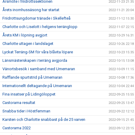
Årsmöte i friidrottssektionen
2022-11-23 21:35
Årets inomhussäsong har startat
2022-11-21 20:04
Friidrottsungdomar tränade i Skellefteå
2022-11-12 15:30
Charlotte och Liselott i helgens terränglopp
2022-11-07 22:15
Årets KM i löpning avgjort
2022-10-29 16:31
Charlotte uttagen i landslaget
2022-10-26 22:18
Lyckat Terräng-SM för våra blåvita löpare
2022-10-23 15:35
Länsmästerskapen i terräng avgjorda
2022-10-15 13:08
Vänortsbesök i samband med Umemaran
2022-10-09 11:15
Rafflande spurtstrid på Umemaran
2022-10-08 17:36
Internationellt deltagande på Umemaran
2022-10-04 22:44
Fina insatser på Lidingöloppet
2022-09-25 15:55
Castorama resultat
2022-09-25 13:47
Snabba tider i Höstfemman
2022-09-22 12:12
Karsten och Charlotte snabbast på de 25 varven
2022-09-15 21:45
Castorama 2022
2022-09-12 23:15