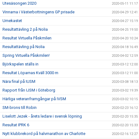
Utesäsongen 2020
2020-05-11 11:17
Vinnarna i Västerbottningens GP prisade
2020-04-29 12:41
Umekastet
2020-04-27 15:19
Resultattävling 2 på Nolia
2020-04-25 19:50
Resultat Virtuella Påskmilen
2020-04-20 10:24
Resultattävling på Nolia
2020-04-18 16:49
Spring Virtuella Påskmilen!
2020-04-02 12:59
Björkspelen ställs in
2020-03-12 12:00
Resultat Löparnas Kväll 3000 m
2020-03-12 11:00
Nära final på IUSM
2020-03-08 18:13
Rapport från IJSM i Göteborg
2020-03-02 19:39
Härliga veteranframgångar på IVSM
2020-03-02 10:15
SM-brons till Robin
2020-02-23 16:12
Liselott Jezek - årets ledare i svensk löpning
2020-02-20 15:35
Resultat IPRK 6
2020-02-20 15:33
Nytt klubbrekord på halvmarathon av Charlotte
2020-02-16 12:27