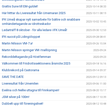
Grattis Sune till EM-guldet!
2025-10-14 08:33
Här hitttar du Liveresultat från Umemaran 2025
2025-10-11 08:19
IFK Umeå skapar nytt samarbete för bättre och snabbare
2025-10-02 10:45
omhändertagande av idrottsskador
Ledarträff 8 oktober - för alla ledare i IFK Umeå!
2025-09-30 12:53
IFK-succé på Lidingöloppet
2025-09-28 08:41
Martin Nilsson VM-7:a!
2025-09-26 15:04
Martin Nilsson springer VM i traillöpning
2025-09-24
Rekorddeltagande på Höstfemman
2025-09-23
Välkommen till Friidrottssektionens årsmöte 2025
2025-09-18 16:16
Klubbrekord på Castorama
2025-09-14 09:37
SAVE THE DATE
2025-09-12 09:13
Liveresultat från Umemilen
2025-09-06 11:00
Evelina och Nellie uttagna till Finnkampen!
2025-08-20 15:17
JSM silver på 100m!
2025-08-17 10:39
Dubbelt upp till föreningslivet!
2025-08-12 10:48