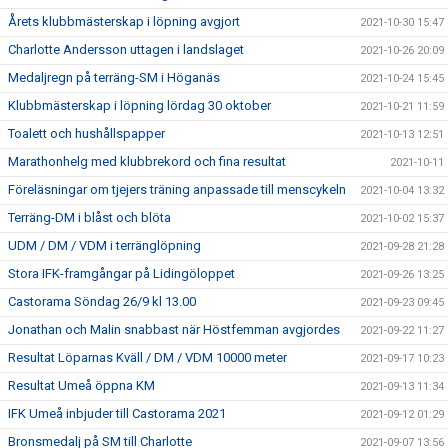
Årets klubbmästerskap i löpning avgjort
2021-10-30 15:47
Charlotte Andersson uttagen i landslaget
2021-10-26 20:09
Medaljregn på terräng-SM i Höganäs
2021-10-24 15:45
Klubbmästerskap i löpning lördag 30 oktober
2021-10-21 11:59
Toalett och hushållspapper
2021-10-13 12:51
Marathonhelg med klubbrekord och fina resultat
2021-10-11
Föreläsningar om tjejers träning anpassade till menscykeln
2021-10-04 13:32
Terräng-DM i blåst och blöta
2021-10-02 15:37
UDM / DM / VDM i terränglöpning
2021-09-28 21:28
Stora IFK-framgångar på Lidingöloppet
2021-09-26 13:25
Castorama Söndag 26/9 kl 13.00
2021-09-23 09:45
Jonathan och Malin snabbast när Höstfemman avgjordes
2021-09-22 11:27
Resultat Löparnas Kväll / DM / VDM 10000 meter
2021-09-17 10:23
Resultat Umeå öppna KM
2021-09-13 11:34
IFK Umeå inbjuder till Castorama 2021
2021-09-12 01:29
Bronsmedalj på SM till Charlotte
2021-09-07 13:56