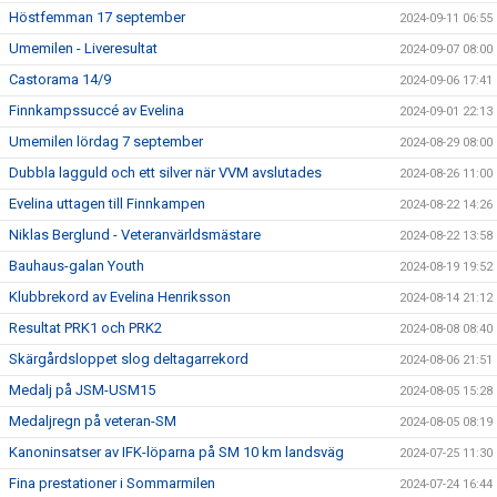
Höstfemman 17 september
2024-09-11 06:55
Umemilen - Liveresultat
2024-09-07 08:00
Castorama 14/9
2024-09-06 17:41
Finnkampssuccé av Evelina
2024-09-01 22:13
Umemilen lördag 7 september
2024-08-29 08:00
Dubbla lagguld och ett silver när VVM avslutades
2024-08-26 11:00
Evelina uttagen till Finnkampen
2024-08-22 14:26
Niklas Berglund - Veteranvärldsmästare
2024-08-22 13:58
Bauhaus-galan Youth
2024-08-19 19:52
Klubbrekord av Evelina Henriksson
2024-08-14 21:12
Resultat PRK1 och PRK2
2024-08-08 08:40
Skärgårdsloppet slog deltagarrekord
2024-08-06 21:51
Medalj på JSM-USM15
2024-08-05 15:28
Medaljregn på veteran-SM
2024-08-05 08:19
Kanoninsatser av IFK-löparna på SM 10 km landsväg
2024-07-25 11:30
Fina prestationer i Sommarmilen
2024-07-24 16:44