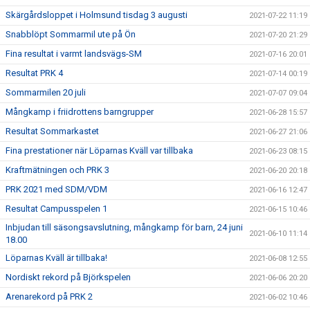
Skärgårdsloppet i Holmsund tisdag 3 augusti
2021-07-22 11:19
Snabblöpt Sommarmil ute på Ön
2021-07-20 21:29
Fina resultat i varmt landsvägs-SM
2021-07-16 20:01
Resultat PRK 4
2021-07-14 00:19
Sommarmilen 20 juli
2021-07-07 09:04
Mångkamp i friidrottens barngrupper
2021-06-28 15:57
Resultat Sommarkastet
2021-06-27 21:06
Fina prestationer när Löparnas Kväll var tillbaka
2021-06-23 08:15
Kraftmätningen och PRK 3
2021-06-20 20:18
PRK 2021 med SDM/VDM
2021-06-16 12:47
Resultat Campusspelen 1
2021-06-15 10:46
Inbjudan till säsongsavslutning, mångkamp för barn, 24 juni
2021-06-10 11:14
18.00
Löparnas Kväll är tillbaka!
2021-06-08 12:55
Nordiskt rekord på Björkspelen
2021-06-06 20:20
Arenarekord på PRK 2
2021-06-02 10:46