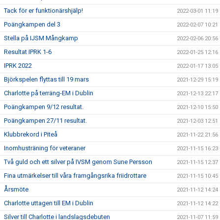
Tack för er funktionärshjälp!
2022-03-01 11:19
Poängkampen del 3
2022-02-07 10:21
Stella på IJSM Mångkamp
2022-02-06 20:56
Resultat IPRK 1-6
2022-01-25 12:16
IPRK 2022
2022-01-17 13:05
Björkspelen flyttas till 19 mars
2021-12-29 15:19
Charlotte på terräng-EM i Dublin
2021-12-13 22:17
Poängkampen 9/12 resultat.
2021-12-10 15:50
Poängkampen 27/11 resultat.
2021-12-03 12:51
Klubbrekord i Piteå
2021-11-22 21:56
Inomhusträning för veteraner
2021-11-15 16:23
Två guld och ett silver på IVSM genom Sune Persson
2021-11-15 12:37
Fina utmärkelser till våra framgångsrika friidrottare
2021-11-15 10:45
Årsmöte
2021-11-12 14:24
Charlotte uttagen till EM i Dublin
2021-11-12 14:22
Silver till Charlotte i landslagsdebuten
2021-11-07 11:59