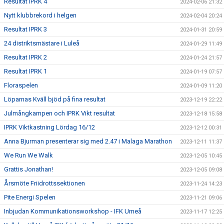
Resultat IPRK 4
2024-02-06 21:32
Nytt klubbrekord i helgen
2024-02-04 20:24
Resultat IPRK 3
2024-01-31 20:59
24 distriktsmästare i Luleå
2024-01-29 11:49
Resultat IPRK 2
2024-01-24 21:57
Resultat IPRK 1
2024-01-19 07:57
Floraspelen
2024-01-09 11:20
Löparnas Kväll bjöd på fina resultat
2023-12-19 22:22
Julmångkampen och IPRK Vikt resultat
2023-12-18 15:58
IPRK Viktkastning Lördag 16/12
2023-12-12 00:31
Anna Bjurman presenterar sig med 2.47 i Malaga Marathon
2023-12-11 11:37
We Run We Walk
2023-12-05 10:45
Grattis Jonathan!
2023-12-05 09:08
Årsmöte Friidrottssektionen
2023-11-24 14:23
Pite Energi Spelen
2023-11-21 09:06
Inbjudan Kommunikationsworkshop - IFK Umeå
2023-11-17 12:25