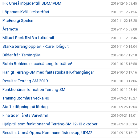
IFK Umeå inbjuder till ISDM/IVDM
2019-12-16 09:45
Löparnas Kväll i rekordfart
2019-12-12 21:56
PiteEnergi Spelen
2019-11-22 16:28
Årsmöte
2019-11-15 09:00
Mikael Back RM 3:a i ultratrail
2019-11-12 07:46
Starka terränglopp av IFK:are i blågult
2019-11-10 16:04
Bilder från TerrängSM
2019-10-17 12:18
Robin Rohléns succésäsong fortsätter!
2019-10-15 15:58
Härligt Terräng-SM med fantastiska IFK-framgångar
2019-10-13 17:16
Resultat Terräng-SM 2019
2019-10-13 17:06
Funktionärsinformation Terräng-SM
2019-10-11 08:44
Träning utomhus vecka 40
2019-09-27 18:27
Staffettlöpning på lördag
2019-09-25 19:04
Fina tider i årets Varvetmil
2019-09-21 15:01
Hjälp till som funktionär på Terräng-SM 12-13 oktober
2019-09-18 08:04
Resultat Umeå Öppna Kommunmästerskap, UDM2
2019-09-15 15:17