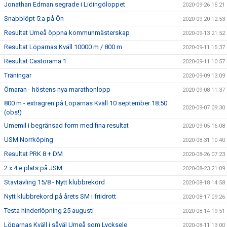
Jonathan Edman segrade i Lidingöloppet
2020-09-26 15:21
Snabblöpt 5:a på Ön
2020-09-20 12:53
Resultat Umeå öppna kommunmästerskap
2020-09-13 21:52
Resultat Löparnas Kväll 10000 m / 800 m
2020-09-11 15:37
Resultat Castorama 1
2020-09-11 10:57
Träningar
2020-09-09 13:09
Ömaran - höstens nya marathonlopp
2020-09-08 11:37
800 m - extragren på Löparnas Kväll 10 september 18:50
2020-09-07 09:30
(obs!)
Umemil i begränsad form med fina resultat
2020-09-05 16:08
USM Norrköping
2020-08-31 10:40
Resultat PRK 8 + DM
2020-08-26 07:23
2 x 4:e plats på JSM
2020-08-23 21:09
Stavtävling 15/8 - Nytt klubbrekord
2020-08-18 14:58
Nytt klubbrekord på årets SM i friidrott
2020-08-17 09:26
Testa hinderlöpning 25 augusti
2020-08-14 19:51
Löparnas Kväll i såväl Umeå som Lycksele
2020-08-11 13:00