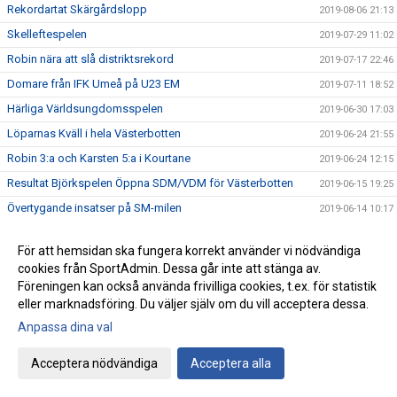
Rekordartat Skärgårdslopp
2019-08-06 21:13
Skelleftespelen
2019-07-29 11:02
Robin nära att slå distriktsrekord
2019-07-17 22:46
Domare från IFK Umeå på U23 EM
2019-07-11 18:52
Härliga Världsungdomsspelen
2019-06-30 17:03
Löparnas Kväll i hela Västerbotten
2019-06-24 21:55
Robin 3:a och Karsten 5:a i Kourtane
2019-06-24 12:15
Resultat Björkspelen Öppna SDM/VDM för Västerbotten
2019-06-15 19:25
Övertygande insatser på SM-milen
2019-06-14 10:17
Inför Björkspelen
2019-06-12 08:15
För att hemsidan ska fungera korrekt använder vi nödvändiga
Ny hälsoplattform för unga friidrottare
2019-06-09 16:41
cookies från SportAdmin. Dessa går inte att stänga av.
Lag-SM kval
2019-06-03 16:47
Föreningen kan också använda frivilliga cookies, t.ex. för statistik
eller marknadsföring. Du väljer själv om du vill acceptera dessa.
IFK fyra på Stafett-SM
2019-05-28 21:54
Anpassa dina val
Resultat från förra veckans tävlingar
2019-05-28 21:43
IFK i Blodomloppet
2019-05-21 20:39
Acceptera nödvändiga
Acceptera alla
IFK ungdomar till finalen
2019-05-19 13:17