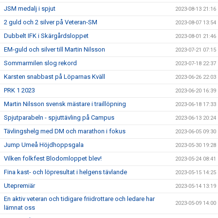
JSM medalj i spjut
2023-08-13 21:16
2 guld och 2 silver på Veteran-SM
2023-08-07 13:54
Dubbelt IFK i Skärgårdsloppet
2023-08-01 21:46
EM-guld och silver till Martin Nilsson
2023-07-21 07:15
Sommarmilen slog rekord
2023-07-18 22:37
Karsten snabbast på Löparnas Kväll
2023-06-26 22:03
PRK 1 2023
2023-06-20 16:39
Martin Nilsson svensk mästare i traillöpning
2023-06-18 17:33
Spjutparabeln - spjuttävling på Campus
2023-06-13 20:24
Tävlingshelg med DM och marathon i fokus
2023-06-05 09:30
Jump Umeå Höjdhoppsgala
2023-05-30 19:28
Vilken folkfest Blodomloppet blev!
2023-05-24 08:41
Fina kast- och löpresultat i helgens tävlande
2023-05-15 14:25
Utepremiär
2023-05-14 13:19
En aktiv veteran och tidigare friidrottare och ledare har
2023-05-09 14:00
lämnat oss