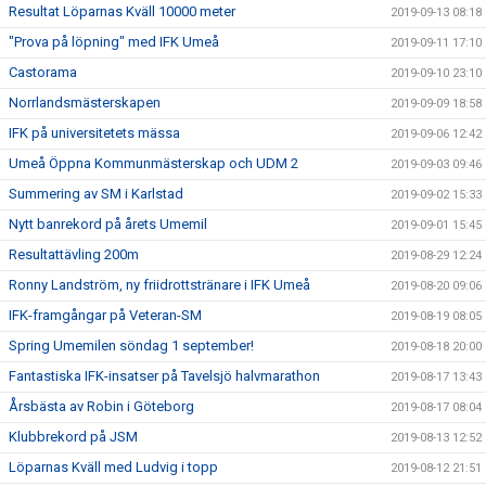
Resultat Löparnas Kväll 10000 meter
2019-09-13 08:18
"Prova på löpning" med IFK Umeå
2019-09-11 17:10
Castorama
2019-09-10 23:10
Norrlandsmästerskapen
2019-09-09 18:58
IFK på universitetets mässa
2019-09-06 12:42
Umeå Öppna Kommunmästerskap och UDM 2
2019-09-03 09:46
Summering av SM i Karlstad
2019-09-02 15:33
Nytt banrekord på årets Umemil
2019-09-01 15:45
Resultattävling 200m
2019-08-29 12:24
Ronny Landström, ny friidrottstränare i IFK Umeå
2019-08-20 09:06
IFK-framgångar på Veteran-SM
2019-08-19 08:05
Spring Umemilen söndag 1 september!
2019-08-18 20:00
Fantastiska IFK-insatser på Tavelsjö halvmarathon
2019-08-17 13:43
Årsbästa av Robin i Göteborg
2019-08-17 08:04
Klubbrekord på JSM
2019-08-13 12:52
Löparnas Kväll med Ludvig i topp
2019-08-12 21:51