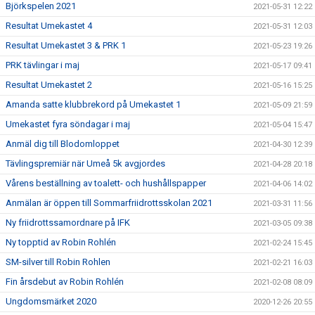
Björkspelen 2021
2021-05-31 12:22
Resultat Umekastet 4
2021-05-31 12:03
Resultat Umekastet 3 & PRK 1
2021-05-23 19:26
PRK tävlingar i maj
2021-05-17 09:41
Resultat Umekastet 2
2021-05-16 15:25
Amanda satte klubbrekord på Umekastet 1
2021-05-09 21:59
Umekastet fyra söndagar i maj
2021-05-04 15:47
Anmäl dig till Blodomloppet
2021-04-30 12:39
Tävlingspremiär när Umeå 5k avgjordes
2021-04-28 20:18
Vårens beställning av toalett- och hushållspapper
2021-04-06 14:02
Anmälan är öppen till Sommarfriidrottsskolan 2021
2021-03-31 11:56
Ny friidrottssamordnare på IFK
2021-03-05 09:38
Ny topptid av Robin Rohlén
2021-02-24 15:45
SM-silver till Robin Rohlen
2021-02-21 16:03
Fin årsdebut av Robin Rohlén
2021-02-08 08:09
Ungdomsmärket 2020
2020-12-26 20:55