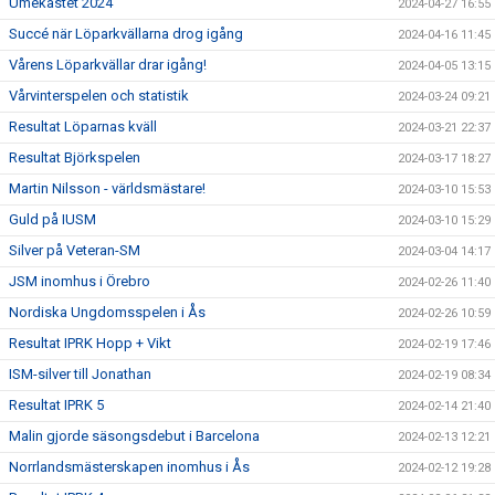
Umekastet 2024
2024-04-27 16:55
Succé när Löparkvällarna drog igång
2024-04-16 11:45
Vårens Löparkvällar drar igång!
2024-04-05 13:15
Vårvinterspelen och statistik
2024-03-24 09:21
Resultat Löparnas kväll
2024-03-21 22:37
Resultat Björkspelen
2024-03-17 18:27
Martin Nilsson - världsmästare!
2024-03-10 15:53
Guld på IUSM
2024-03-10 15:29
Silver på Veteran-SM
2024-03-04 14:17
JSM inomhus i Örebro
2024-02-26 11:40
Nordiska Ungdomsspelen i Ås
2024-02-26 10:59
Resultat IPRK Hopp + Vikt
2024-02-19 17:46
ISM-silver till Jonathan
2024-02-19 08:34
Resultat IPRK 5
2024-02-14 21:40
Malin gjorde säsongsdebut i Barcelona
2024-02-13 12:21
Norrlandsmästerskapen inomhus i Ås
2024-02-12 19:28