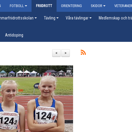
G
FOTBOLL
FRIIDROTT
ORIENTERING
SKIDOR
VETERANE
marfriidrottsskolan
Tävling
Våra tävlingar
Medlemskap och trä
Antidoping
<
>