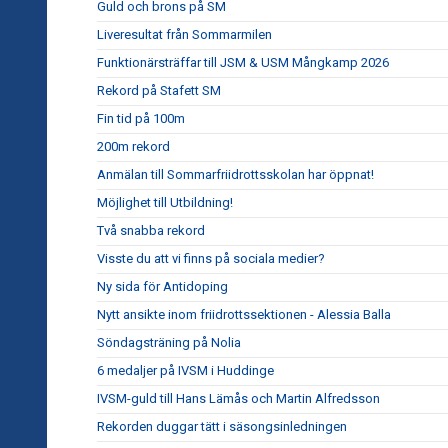
Guld och brons på SM
Liveresultat från Sommarmilen
Funktionärsträffar till JSM & USM Mångkamp 2026
Rekord på Stafett SM
Fin tid på 100m
200m rekord
Anmälan till Sommarfriidrottsskolan har öppnat!
Möjlighet till Utbildning!
Två snabba rekord
Visste du att vi finns på sociala medier?
Ny sida för Antidoping
Nytt ansikte inom friidrottssektionen - Alessia Balla
Söndagsträning på Nolia
6 medaljer på IVSM i Huddinge
IVSM-guld till Hans Lämås och Martin Alfredsson
Rekorden duggar tätt i säsongsinledningen