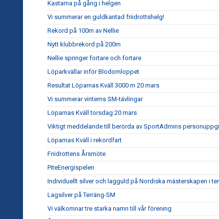
Kastarna på gång i helgen
Vi summerar en guldkantad friidrottshelg!
Rekord på 100m av Nellie
Nytt klubbrekord på 200m
Nellie springer fortare och fortare
Löparkvällar inför Blodomloppet
Resultat Löparnas Kväll 3000 m 20 mars
Vi summerar vinterns SM-tävlingar
Löparnas Kväll torsdag 20 mars
Viktigt meddelande till berörda av SportAdmins personuppgi
Löparnas Kväll i rekordfart
Friidrottens Årsmöte
PiteEnergispelen
Individuellt silver och lagguld på Nordiska mästerskapen i te
Lagsilver på Terräng-SM
Vi välkomnar tre starka namn till vår förening