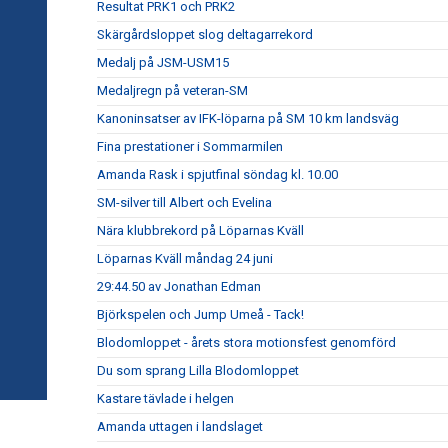
Resultat PRK1 och PRK2
Skärgårdsloppet slog deltagarrekord
Medalj på JSM-USM15
Medaljregn på veteran-SM
Kanoninsatser av IFK-löparna på SM 10 km landsväg
Fina prestationer i Sommarmilen
Amanda Rask i spjutfinal söndag kl. 10.00
SM-silver till Albert och Evelina
Nära klubbrekord på Löparnas Kväll
Löparnas Kväll måndag 24 juni
29:44.50 av Jonathan Edman
Björkspelen och Jump Umeå - Tack!
Blodomloppet - årets stora motionsfest genomförd
Du som sprang Lilla Blodomloppet
Kastare tävlade i helgen
Amanda uttagen i landslaget