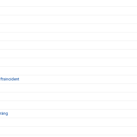
ftsincident
rräng