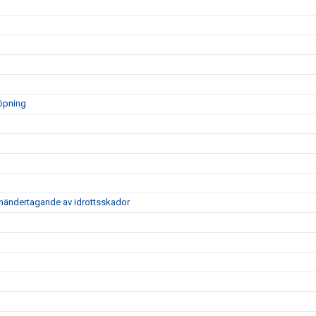
löpning
händertagande av idrottsskador