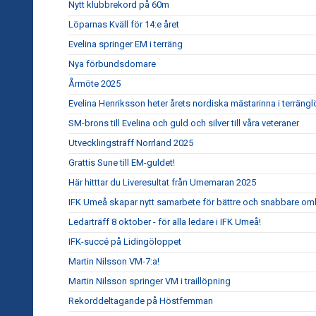
Nytt klubbrekord på 60m
Löparnas Kväll för 14:e året
Evelina springer EM i terräng
Nya förbundsdomare
Årmöte 2025
Evelina Henriksson heter årets nordiska mästarinna i terräng
SM-brons till Evelina och guld och silver till våra veteraner
Utvecklingsträff Norrland 2025
Grattis Sune till EM-guldet!
Här hitttar du Liveresultat från Umemaran 2025
IFK Umeå skapar nytt samarbete för bättre och snabbare om
Ledarträff 8 oktober - för alla ledare i IFK Umeå!
IFK-succé på Lidingöloppet
Martin Nilsson VM-7:a!
Martin Nilsson springer VM i traillöpning
Rekorddeltagande på Höstfemman