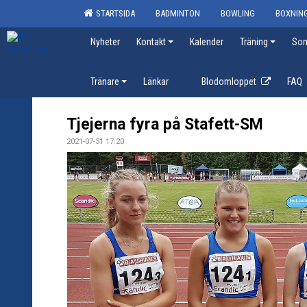
STARTSIDA
BADMINTON
BOWLING
BOXNIN
Nyheter
Kontakt
Kalender
Träning
Som
Tränare
Länkar
Blodomloppet
FAQ
Tjejerna fyra på Stafett-SM
2021-07-31 17:20