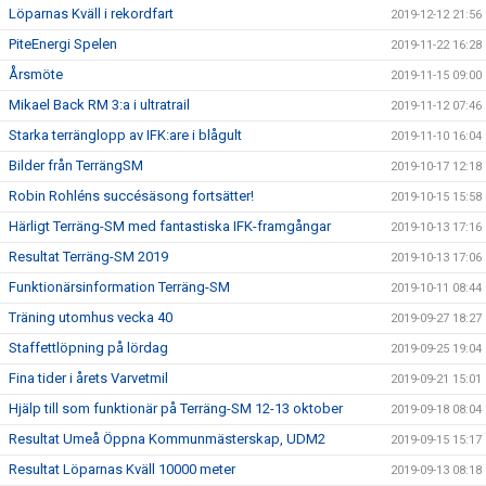
Löparnas Kväll i rekordfart
2019-12-12 21:56
PiteEnergi Spelen
2019-11-22 16:28
Årsmöte
2019-11-15 09:00
Mikael Back RM 3:a i ultratrail
2019-11-12 07:46
Starka terränglopp av IFK:are i blågult
2019-11-10 16:04
Bilder från TerrängSM
2019-10-17 12:18
Robin Rohléns succésäsong fortsätter!
2019-10-15 15:58
Härligt Terräng-SM med fantastiska IFK-framgångar
2019-10-13 17:16
Resultat Terräng-SM 2019
2019-10-13 17:06
Funktionärsinformation Terräng-SM
2019-10-11 08:44
Träning utomhus vecka 40
2019-09-27 18:27
Staffettlöpning på lördag
2019-09-25 19:04
Fina tider i årets Varvetmil
2019-09-21 15:01
Hjälp till som funktionär på Terräng-SM 12-13 oktober
2019-09-18 08:04
Resultat Umeå Öppna Kommunmästerskap, UDM2
2019-09-15 15:17
Resultat Löparnas Kväll 10000 meter
2019-09-13 08:18