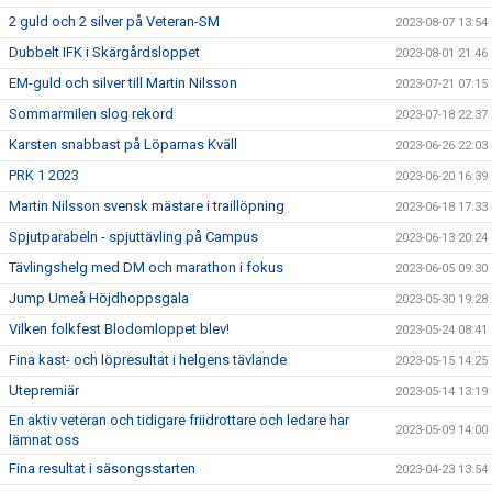
2 guld och 2 silver på Veteran-SM
2023-08-07 13:54
Dubbelt IFK i Skärgårdsloppet
2023-08-01 21:46
EM-guld och silver till Martin Nilsson
2023-07-21 07:15
Sommarmilen slog rekord
2023-07-18 22:37
Karsten snabbast på Löparnas Kväll
2023-06-26 22:03
PRK 1 2023
2023-06-20 16:39
Martin Nilsson svensk mästare i traillöpning
2023-06-18 17:33
Spjutparabeln - spjuttävling på Campus
2023-06-13 20:24
Tävlingshelg med DM och marathon i fokus
2023-06-05 09:30
Jump Umeå Höjdhoppsgala
2023-05-30 19:28
Vilken folkfest Blodomloppet blev!
2023-05-24 08:41
Fina kast- och löpresultat i helgens tävlande
2023-05-15 14:25
Utepremiär
2023-05-14 13:19
En aktiv veteran och tidigare friidrottare och ledare har
2023-05-09 14:00
lämnat oss
Fina resultat i säsongsstarten
2023-04-23 13:54