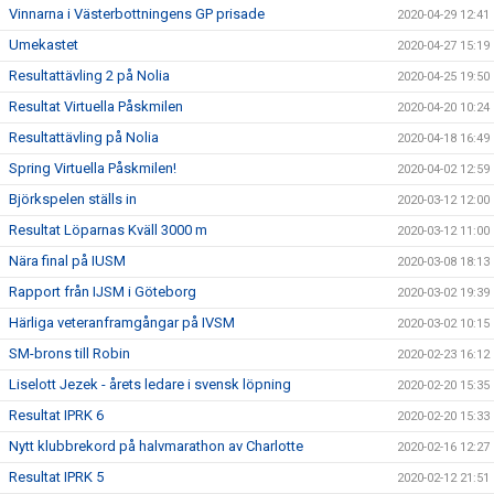
Vinnarna i Västerbottningens GP prisade
2020-04-29 12:41
Umekastet
2020-04-27 15:19
Resultattävling 2 på Nolia
2020-04-25 19:50
Resultat Virtuella Påskmilen
2020-04-20 10:24
Resultattävling på Nolia
2020-04-18 16:49
Spring Virtuella Påskmilen!
2020-04-02 12:59
Björkspelen ställs in
2020-03-12 12:00
Resultat Löparnas Kväll 3000 m
2020-03-12 11:00
Nära final på IUSM
2020-03-08 18:13
Rapport från IJSM i Göteborg
2020-03-02 19:39
Härliga veteranframgångar på IVSM
2020-03-02 10:15
SM-brons till Robin
2020-02-23 16:12
Liselott Jezek - årets ledare i svensk löpning
2020-02-20 15:35
Resultat IPRK 6
2020-02-20 15:33
Nytt klubbrekord på halvmarathon av Charlotte
2020-02-16 12:27
Resultat IPRK 5
2020-02-12 21:51