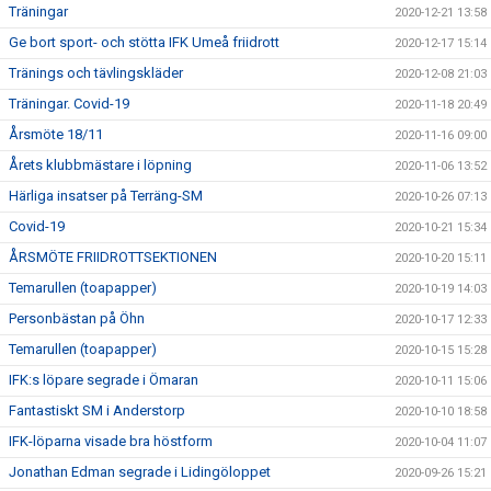
Träningar
2020-12-21 13:58
Ge bort sport- och stötta IFK Umeå friidrott
2020-12-17 15:14
Tränings och tävlingskläder
2020-12-08 21:03
Träningar. Covid-19
2020-11-18 20:49
Årsmöte 18/11
2020-11-16 09:00
Årets klubbmästare i löpning
2020-11-06 13:52
Härliga insatser på Terräng-SM
2020-10-26 07:13
Covid-19
2020-10-21 15:34
ÅRSMÖTE FRIIDROTTSEKTIONEN
2020-10-20 15:11
Temarullen (toapapper)
2020-10-19 14:03
Personbästan på Öhn
2020-10-17 12:33
Temarullen (toapapper)
2020-10-15 15:28
IFK:s löpare segrade i Ömaran
2020-10-11 15:06
Fantastiskt SM i Anderstorp
2020-10-10 18:58
IFK-löparna visade bra höstform
2020-10-04 11:07
Jonathan Edman segrade i Lidingöloppet
2020-09-26 15:21