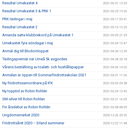
Resultat Umekastet 4
2021-05-31 12:03
Resultat Umekastet 3 & PRK 1
2021-05-23 19:26
PRK tävlingar i maj
2021-05-17 09:41
Resultat Umekastet 2
2021-05-16 15:25
Amanda satte klubbrekord på Umekastet 1
2021-05-09 21:59
Umekastet fyra söndagar i maj
2021-05-04 15:47
Anmäl dig till Blodomloppet
2021-04-30 12:39
Tävlingspremiär när Umeå 5k avgjordes
2021-04-28 20:18
Vårens beställning av toalett- och hushållspapper
2021-04-06 14:02
Anmälan är öppen till Sommarfriidrottsskolan 2021
2021-03-31 11:56
Ny friidrottssamordnare på IFK
2021-03-05 09:38
Ny topptid av Robin Rohlén
2021-02-24 15:45
SM-silver till Robin Rohlen
2021-02-21 16:03
Fin årsdebut av Robin Rohlén
2021-02-08 08:09
Ungdomsmärket 2020
2020-12-26 20:55
Friidrottsåret 2020 – Erland summerar
2020-12-22 11:48