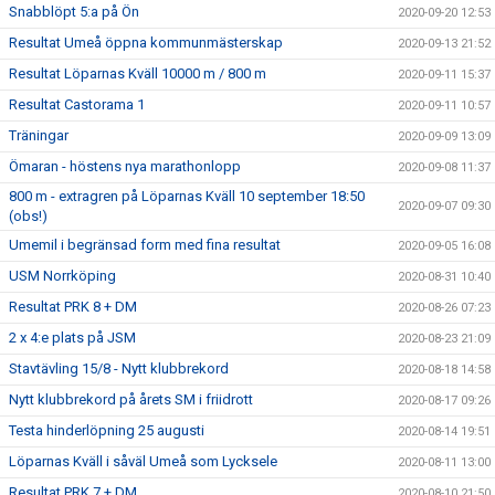
Snabblöpt 5:a på Ön
2020-09-20 12:53
Resultat Umeå öppna kommunmästerskap
2020-09-13 21:52
Resultat Löparnas Kväll 10000 m / 800 m
2020-09-11 15:37
Resultat Castorama 1
2020-09-11 10:57
Träningar
2020-09-09 13:09
Ömaran - höstens nya marathonlopp
2020-09-08 11:37
800 m - extragren på Löparnas Kväll 10 september 18:50
2020-09-07 09:30
(obs!)
Umemil i begränsad form med fina resultat
2020-09-05 16:08
USM Norrköping
2020-08-31 10:40
Resultat PRK 8 + DM
2020-08-26 07:23
2 x 4:e plats på JSM
2020-08-23 21:09
Stavtävling 15/8 - Nytt klubbrekord
2020-08-18 14:58
Nytt klubbrekord på årets SM i friidrott
2020-08-17 09:26
Testa hinderlöpning 25 augusti
2020-08-14 19:51
Löparnas Kväll i såväl Umeå som Lycksele
2020-08-11 13:00
Resultat PRK 7 + DM
2020-08-10 21:50