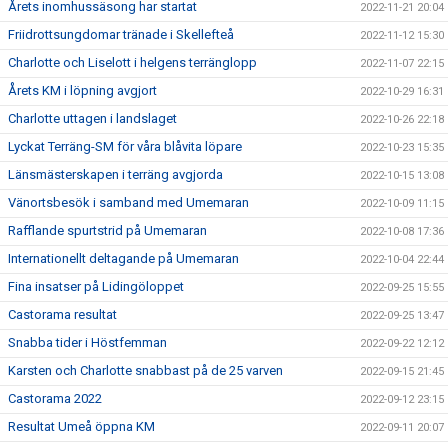
Årets inomhussäsong har startat
2022-11-21 20:04
Friidrottsungdomar tränade i Skellefteå
2022-11-12 15:30
Charlotte och Liselott i helgens terränglopp
2022-11-07 22:15
Årets KM i löpning avgjort
2022-10-29 16:31
Charlotte uttagen i landslaget
2022-10-26 22:18
Lyckat Terräng-SM för våra blåvita löpare
2022-10-23 15:35
Länsmästerskapen i terräng avgjorda
2022-10-15 13:08
Vänortsbesök i samband med Umemaran
2022-10-09 11:15
Rafflande spurtstrid på Umemaran
2022-10-08 17:36
Internationellt deltagande på Umemaran
2022-10-04 22:44
Fina insatser på Lidingöloppet
2022-09-25 15:55
Castorama resultat
2022-09-25 13:47
Snabba tider i Höstfemman
2022-09-22 12:12
Karsten och Charlotte snabbast på de 25 varven
2022-09-15 21:45
Castorama 2022
2022-09-12 23:15
Resultat Umeå öppna KM
2022-09-11 20:07