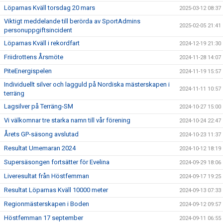
Löparnas Kväll torsdag 20 mars
2025-03-12 08:37
Viktigt meddelande till berörda av SportAdmins
2025-02-05 21:41
personuppgiftsincident
Löparnas Kväll i rekordfart
2024-12-19 21:30
Friidrottens Årsmöte
2024-11-28 14:07
PiteEnergispelen
2024-11-19 15:57
Individuellt silver och lagguld på Nordiska mästerskapen i
2024-11-11 10:57
terräng
Lagsilver på Terräng-SM
2024-10-27 15:00
Vi välkomnar tre starka namn till vår förening
2024-10-24 22:47
Årets GP-säsong avslutad
2024-10-23 11:37
Resultat Umemaran 2024
2024-10-12 18:19
Supersäsongen fortsätter för Evelina
2024-09-29 18:06
Liveresultat från Höstfemman
2024-09-17 19:25
Resultat Löparnas Kväll 10000 meter
2024-09-13 07:33
Regionmästerskapen i Boden
2024-09-12 09:57
Höstfemman 17 september
2024-09-11 06:55