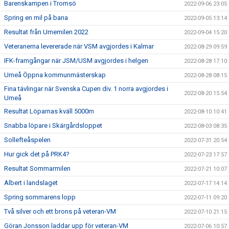
Barenskampen i Tromsö
2022-09-06 23:05
Spring en mil på bana
2022-09-05 13:14
Resultat från Umemilen 2022
2022-09-04 15:20
Veteranerna levererade när VSM avgjordes i Kalmar
2022-08-29 09:59
IFK-framgångar när JSM/USM avgjordes i helgen
2022-08-28 17:10
Umeå Öppna kommunmästerskap
2022-08-28 08:15
Fina tävlingar när Svenska Cupen div. 1 norra avgjordes i
2022-08-20 15:54
Umeå
Resultat Löparnas kväll 5000m
2022-08-10 10:41
Snabba löpare i Skärgårdsloppet
2022-08-03 08:35
Sollefteåspelen
2022-07-31 20:54
Hur gick det på PRK4?
2022-07-23 17:57
Resultat Sommarmilen
2022-07-21 10:07
Albert i landslaget
2022-07-17 14:14
Spring sommarens lopp
2022-07-11 09:20
Två silver och ett brons på veteran-VM
2022-07-10 21:15
Göran Jonsson laddar upp för veteran-VM
2022-07-06 10:57