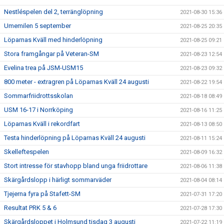
Nestléspelen del 2, terränglöpning
2021-08-30 15:36
Umemilen 5 september
2021-08-25 20:35
Löparnas Kväll med hinderlöpning
2021-08-25 09:21
Stora framgångar på Veteran-SM
2021-08-23 12:54
Evelina trea på JSM-USM15
2021-08-23 09:32
800 meter - extragren på Löparnas Kväll 24 augusti
2021-08-22 19:54
Sommarfriidrottsskolan
2021-08-18 08:49
USM 16-17 i Norrköping
2021-08-16 11:25
Löparnas Kväll i rekordfart
2021-08-13 08:50
Testa hinderlöpning på Löparnas Kväll 24 augusti
2021-08-11 15:24
Skelleftespelen
2021-08-09 16:32
Stort intresse för stavhopp bland unga friidrottare
2021-08-06 11:38
Skärgårdslopp i härligt sommarväder
2021-08-04 08:14
Tjejerna fyra på Stafett-SM
2021-07-31 17:20
Resultat PRK 5 & 6
2021-07-28 17:30
Skärgårdsloppet i Holmsund tisdag 3 augusti
2021-07-22 11:19