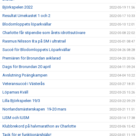
Björkspelen 2022
2022-05-19 11:56
Resultat Umekastet 1 och 2
2022-05-17 10:33
Blodomloppets löparkvällar
2022-05-10 12:01
Charlotte får stipendie som årets idrottsutövare
2022-05-08 22:02
Rasmus Nilsson 8:a på SM i ultratrail
2022-05-01 08:47
Succé för Blodomloppets Löparkvällar
2022-04-26 08:28
Premiären för Brorundan avklarad
2022-04-20 20:06
Dags för Brorundan 20 april
2022-04-11 09:24
Avslutning Poängkampen
2022-04-04 10:22
Veteransuccé i Västerås
2022-03-27 18:31
Löparnas Kväll
2022-03-25 15:26
Lilla Björkspelen 19/3
2022-03-22 09:29
Norrlandsmästerskapen 19-20 mars
2022-03-21 11:51
IJSM och IUSM
2022-03-14 17:38
Klubbrekord på halvmarathon av Charlotte
2022-03-06 15:42
Tack för er funktionärshjälp!
2022-03-01 11:19