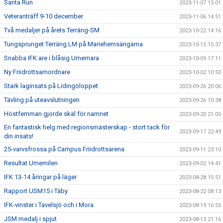
Santa Run
2023-11-07 15:01
Veteranträff 9-10 december
2023-11-06 14:51
Två medaljer på årets Terräng-SM
2023-10-22 14:16
Tungsprunget Terräng LM på Mariehemsängarna
2023-10-15 15:37
Snabba IFK:are i blåsig Umemara
2023-10-09 17:11
Ny Friidrottsamordnare
2023-10-02 10:50
Stark laginsats på Lidingöloppet
2023-09-26 20:06
Tävling på uteavslutningen
2023-09-26 10:38
Höstfemman gjorde skäl för namnet
2023-09-20 21:05
En fantastisk helg med regionsmästerskap - stort tack för
2023-09-17 22:49
din insats!
25-varvsfrossa på Campus Friidrottsarena
2023-09-11 23:10
Resultat Umemilen
2023-09-02 14:41
IFK 13-14 åringar på läger
2023-08-28 15:51
Rapport USM15 i Täby
2023-08-22 08:13
IFK-vinster i Tavelsjö och i Mora
2023-08-19 16:55
JSM medalj i spjut
2023-08-13 21:16