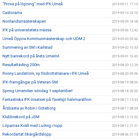
"Prova på löpning" med IFK Umeå
2019-09-11 17:10
Castorama
2019-09-10 23:10
Norrlandsmästerskapen
2019-09-09 18:58
IFK på universitetets mässa
2019-09-06 12:42
Umeå Öppna Kommunmästerskap och UDM 2
2019-09-03 09:46
Summering av SM i Karlstad
2019-09-02 15:33
Nytt banrekord på årets Umemil
2019-09-01 15:45
Resultattävling 200m
2019-08-29 12:24
Ronny Landström, ny friidrottstränare i IFK Umeå
2019-08-20 09:06
IFK-framgångar på Veteran-SM
2019-08-19 08:05
Spring Umemilen söndag 1 september!
2019-08-18 20:00
Fantastiska IFK-insatser på Tavelsjö halvmarathon
2019-08-17 13:43
Årsbästa av Robin i Göteborg
2019-08-17 08:04
Klubbrekord på JSM
2019-08-13 12:52
Löparnas Kväll med Ludvig i topp
2019-08-12 21:51
Rekordartat Skärgårdslopp
2019-08-06 21:13