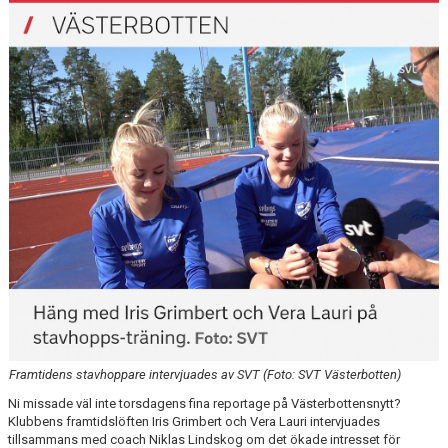
FÖRENINGEN
KLÄDKOLLEKTION
STATISTIK
TRÄNARE
LÄNKAR
BLODOMLOPPET
FAQ
ANTIDOPING
Framtidens stavhoppare intervjuades av SVT (Foto: SVT Västerbotten)
Ni missade väl inte torsdagens fina reportage på Västerbottensnytt?
Klubbens framtidslöften Iris Grimbert och Vera Lauri intervjuades
tillsammans med coach Niklas Lindskog om det ökade intresset för