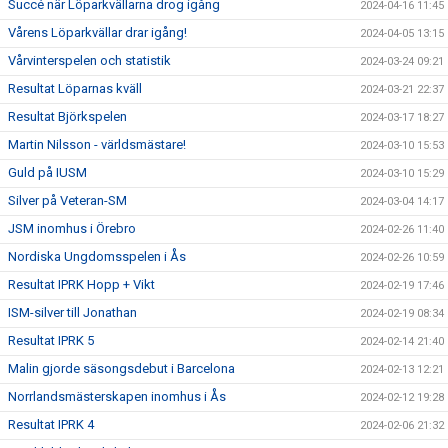
Succé när Löparkvällarna drog igång
2024-04-16 11:45
Vårens Löparkvällar drar igång!
2024-04-05 13:15
Vårvinterspelen och statistik
2024-03-24 09:21
Resultat Löparnas kväll
2024-03-21 22:37
Resultat Björkspelen
2024-03-17 18:27
Martin Nilsson - världsmästare!
2024-03-10 15:53
Guld på IUSM
2024-03-10 15:29
Silver på Veteran-SM
2024-03-04 14:17
JSM inomhus i Örebro
2024-02-26 11:40
Nordiska Ungdomsspelen i Ås
2024-02-26 10:59
Resultat IPRK Hopp + Vikt
2024-02-19 17:46
ISM-silver till Jonathan
2024-02-19 08:34
Resultat IPRK 5
2024-02-14 21:40
Malin gjorde säsongsdebut i Barcelona
2024-02-13 12:21
Norrlandsmästerskapen inomhus i Ås
2024-02-12 19:28
Resultat IPRK 4
2024-02-06 21:32