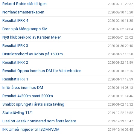
Rekord-Robin slår till igen
2020-02-11 20:37
Norrlandsmästerskapen
2020-02-10 15:20
Resultat IPRK 4
2020-02-10 11:35
Brons på Mångkamps-SM
2020-02-02 14:04
Nytt klubbrekord av Karsten Meier
2020-02-01 23:02
Resultat IPRK 3
2020-01-30 20:45
Distriktsrekord av Robin på 1500 m
2020-01-27 15:50
Resultat IPRK 2
2020-01-22 19:59
Resultat Öppna Inomhus-DM för Västerbotten
2020-01-18 15:15
Resultat IPRK 1
2020-01-17 12:39
Inför årets inomhus-DM
2020-01-14 08:13
Resultat 4x200m samt 2000m
2020-01-11 14:46
Snabbt sprunget i årets sista tävling
2020-01-02 13:32
Stafettävling 11/1
2019-12-22 16:52
Liselott Jezek nominerad som årets ledare
2019-12-19 10:47
IFK Umeå inbjuder till ISDM/IVDM
2019-12-16 09:45