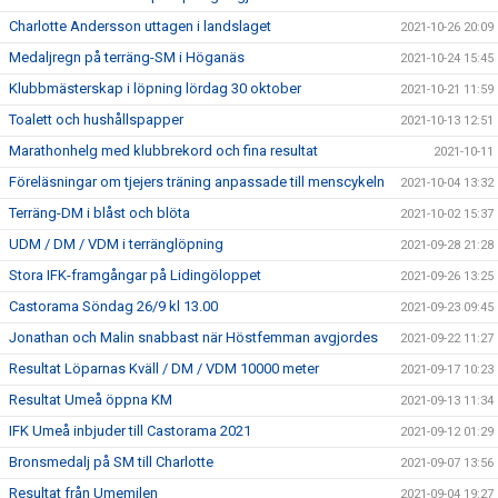
Charlotte Andersson uttagen i landslaget
2021-10-26 20:09
Medaljregn på terräng-SM i Höganäs
2021-10-24 15:45
Klubbmästerskap i löpning lördag 30 oktober
2021-10-21 11:59
Toalett och hushållspapper
2021-10-13 12:51
Marathonhelg med klubbrekord och fina resultat
2021-10-11
Föreläsningar om tjejers träning anpassade till menscykeln
2021-10-04 13:32
Terräng-DM i blåst och blöta
2021-10-02 15:37
UDM / DM / VDM i terränglöpning
2021-09-28 21:28
Stora IFK-framgångar på Lidingöloppet
2021-09-26 13:25
Castorama Söndag 26/9 kl 13.00
2021-09-23 09:45
Jonathan och Malin snabbast när Höstfemman avgjordes
2021-09-22 11:27
Resultat Löparnas Kväll / DM / VDM 10000 meter
2021-09-17 10:23
Resultat Umeå öppna KM
2021-09-13 11:34
IFK Umeå inbjuder till Castorama 2021
2021-09-12 01:29
Bronsmedalj på SM till Charlotte
2021-09-07 13:56
Resultat från Umemilen
2021-09-04 19:27