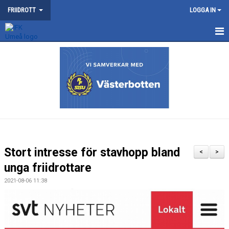
FRIIDROTT
LOGGA IN
NYHETER
KONTAKT
KALENDER
TRÄNING
SOMMARFRIIDROTTSSKOLAN
Stort intresse för stavhopp bland
<
>
TÄVLING
unga friidrottare
2021-08-06 11:38
VÅRA TÄVLINGAR
MEDLEMSKAP OCH TRÄNINGSAVGIFTER