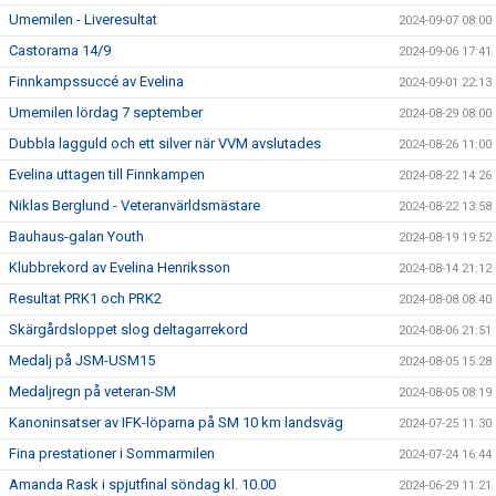
Umemilen - Liveresultat
2024-09-07 08:00
Castorama 14/9
2024-09-06 17:41
Finnkampssuccé av Evelina
2024-09-01 22:13
Umemilen lördag 7 september
2024-08-29 08:00
Dubbla lagguld och ett silver när VVM avslutades
2024-08-26 11:00
Evelina uttagen till Finnkampen
2024-08-22 14:26
Niklas Berglund - Veteranvärldsmästare
2024-08-22 13:58
Bauhaus-galan Youth
2024-08-19 19:52
Klubbrekord av Evelina Henriksson
2024-08-14 21:12
Resultat PRK1 och PRK2
2024-08-08 08:40
Skärgårdsloppet slog deltagarrekord
2024-08-06 21:51
Medalj på JSM-USM15
2024-08-05 15:28
Medaljregn på veteran-SM
2024-08-05 08:19
Kanoninsatser av IFK-löparna på SM 10 km landsväg
2024-07-25 11:30
Fina prestationer i Sommarmilen
2024-07-24 16:44
Amanda Rask i spjutfinal söndag kl. 10.00
2024-06-29 11:21