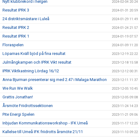
Nytt klubbrekord i helgen
2024-02-04 20:24
Resultat IPRK 3
2024-01-31 20:59
24 distriktsmästare i Luleå
2024-01-29 11:49
Resultat IPRK 2
2024-01-24 21:57
Resultat IPRK 1
2024-01-19 07:57
Floraspelen
2024-01-09 11:20
Löparnas Kväll bjöd på fina resultat
2023-12-19 22:22
Julmångkampen och IPRK Vikt resultat
2023-12-18 15:58
IPRK Viktkastning Lördag 16/12
2023-12-12 00:31
Anna Bjurman presenterar sig med 2.47 i Malaga Marathon
2023-12-11 11:37
We Run We Walk
2023-12-05 10:45
Grattis Jonathan!
2023-12-05 09:08
Årsmöte Friidrottssektionen
2023-11-24 14:23
Pite Energi Spelen
2023-11-21 09:06
Inbjudan Kommunikationsworkshop - IFK Umeå
2023-11-17 12:25
Kallelse till Umeå IFK friidrotts årsmöte 21/11
2023-11-10 09:22