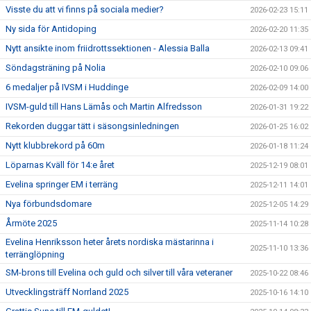
Visste du att vi finns på sociala medier?
2026-02-23 15:11
Ny sida för Antidoping
2026-02-20 11:35
Nytt ansikte inom friidrottssektionen - Alessia Balla
2026-02-13 09:41
Söndagsträning på Nolia
2026-02-10 09:06
6 medaljer på IVSM i Huddinge
2026-02-09 14:00
IVSM-guld till Hans Lämås och Martin Alfredsson
2026-01-31 19:22
Rekorden duggar tätt i säsongsinledningen
2026-01-25 16:02
Nytt klubbrekord på 60m
2026-01-18 11:24
Löparnas Kväll för 14:e året
2025-12-19 08:01
Evelina springer EM i terräng
2025-12-11 14:01
Nya förbundsdomare
2025-12-05 14:29
Årmöte 2025
2025-11-14 10:28
Evelina Henriksson heter årets nordiska mästarinna i
2025-11-10 13:36
terränglöpning
SM-brons till Evelina och guld och silver till våra veteraner
2025-10-22 08:46
Utvecklingsträff Norrland 2025
2025-10-16 14:10