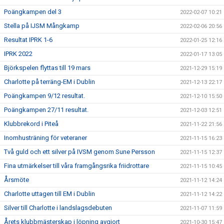
Poängkampen del 3
2022-02-07 10:21
Stella på IJSM Mångkamp
2022-02-06 20:56
Resultat IPRK 1-6
2022-01-25 12:16
IPRK 2022
2022-01-17 13:05
Björkspelen flyttas till 19 mars
2021-12-29 15:19
Charlotte på terräng-EM i Dublin
2021-12-13 22:17
Poängkampen 9/12 resultat.
2021-12-10 15:50
Poängkampen 27/11 resultat.
2021-12-03 12:51
Klubbrekord i Piteå
2021-11-22 21:56
Inomhusträning för veteraner
2021-11-15 16:23
Två guld och ett silver på IVSM genom Sune Persson
2021-11-15 12:37
Fina utmärkelser till våra framgångsrika friidrottare
2021-11-15 10:45
Årsmöte
2021-11-12 14:24
Charlotte uttagen till EM i Dublin
2021-11-12 14:22
Silver till Charlotte i landslagsdebuten
2021-11-07 11:59
Årets klubbmästerskap i löpning avgjort
2021-10-30 15:47