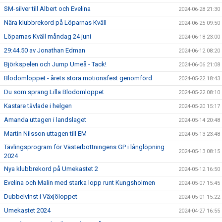
SM-silver till Albert och Evelina
2024-06-28 21:30
Nära klubbrekord på Löparnas Kväll
2024-06-25 09:50
Löparnas Kväll måndag 24 juni
2024-06-18 23:00
29:44.50 av Jonathan Edman
2024-06-12 08:20
Björkspelen och Jump Umeå - Tack!
2024-06-06 21:08
Blodomloppet - årets stora motionsfest genomförd
2024-05-22 18:43
Du som sprang Lilla Blodomloppet
2024-05-22 08:10
Kastare tävlade i helgen
2024-05-20 15:17
Amanda uttagen i landslaget
2024-05-14 20:48
Martin Nilsson uttagen till EM
2024-05-13 23:48
Tävlingsprogram för Västerbottningens GP i långlöpning
2024-05-13 08:15
2024
Nya klubbrekord på Umekastet 2
2024-05-12 16:50
Evelina och Malin med starka lopp runt Kungsholmen
2024-05-07 15:45
Dubbelvinst i Växjöloppet
2024-05-01 15:22
Umekastet 2024
2024-04-27 16:55