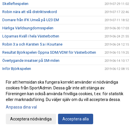
Skelleftespelen
2019-07-29 11:02
Robin nära att slå distriktsrekord
2019-07-17 22:46
Domare från IFK Umeå på U23 EM
2019-07-11 18:52
Härliga Världsungdomsspelen
2019-06-30 17:03
Löparnas Kväll i hela Västerbotten
2019-06-24 21:55
Robin 3:a och Karsten 5:a i Kourtane
2019-06-24 12:15
Resultat Björkspelen Öppna SDM/VDM för Västerbotten
2019-06-15 19:25
Övertygande insatser på SM-milen
2019-06-14 10:17
Inför Björkspelen
2019-06-12 08:15
Ny hälsoplattform för unga friidrottare
2019-06-09 16:41
För att hemsidan ska fungera korrekt använder vi nödvändiga
Lag-SM kval
2019-06-03 16:47
cookies från SportAdmin. Dessa går inte att stänga av.
IFK fyra på Stafett-SM
Föreningen kan också använda frivilliga cookies, t.ex. för statistik
2019-05-28 21:54
eller marknadsföring. Du väljer själv om du vill acceptera dessa.
Resultat från förra veckans tävlingar
2019-05-28 21:43
Anpassa dina val
IFK i Blodomloppet
2019-05-21 20:39
IFK ungdomar till finalen
2019-05-19 13:17
Acceptera nödvändiga
Acceptera alla
IFK succé på Göteborgsvarvet
2019-05-18 18:05