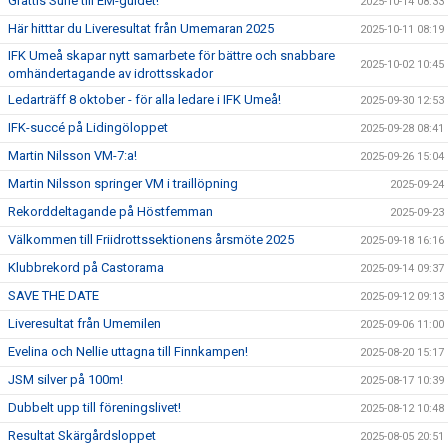
Grattis Sune till EM-guldet!
2025-10-14 08:33
Här hitttar du Liveresultat från Umemaran 2025
2025-10-11 08:19
IFK Umeå skapar nytt samarbete för bättre och snabbare
2025-10-02 10:45
omhändertagande av idrottsskador
Ledarträff 8 oktober - för alla ledare i IFK Umeå!
2025-09-30 12:53
IFK-succé på Lidingöloppet
2025-09-28 08:41
Martin Nilsson VM-7:a!
2025-09-26 15:04
Martin Nilsson springer VM i traillöpning
2025-09-24
Rekorddeltagande på Höstfemman
2025-09-23
Välkommen till Friidrottssektionens årsmöte 2025
2025-09-18 16:16
Klubbrekord på Castorama
2025-09-14 09:37
SAVE THE DATE
2025-09-12 09:13
Liveresultat från Umemilen
2025-09-06 11:00
Evelina och Nellie uttagna till Finnkampen!
2025-08-20 15:17
JSM silver på 100m!
2025-08-17 10:39
Dubbelt upp till föreningslivet!
2025-08-12 10:48
Resultat Skärgårdsloppet
2025-08-05 20:51