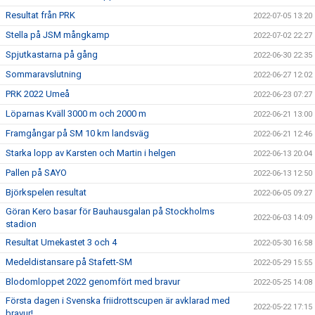
Resultat från PRK
2022-07-05 13:20
Stella på JSM mångkamp
2022-07-02 22:27
Spjutkastarna på gång
2022-06-30 22:35
Sommaravslutning
2022-06-27 12:02
PRK 2022 Umeå
2022-06-23 07:27
Löparnas Kväll 3000 m och 2000 m
2022-06-21 13:00
Framgångar på SM 10 km landsväg
2022-06-21 12:46
Starka lopp av Karsten och Martin i helgen
2022-06-13 20:04
Pallen på SAYO
2022-06-13 12:50
Björkspelen resultat
2022-06-05 09:27
Göran Kero basar för Bauhausgalan på Stockholms
2022-06-03 14:09
stadion
Resultat Umekastet 3 och 4
2022-05-30 16:58
Medeldistansare på Stafett-SM
2022-05-29 15:55
Blodomloppet 2022 genomfört med bravur
2022-05-25 14:08
Första dagen i Svenska friidrottscupen är avklarad med
2022-05-22 17:15
bravur!