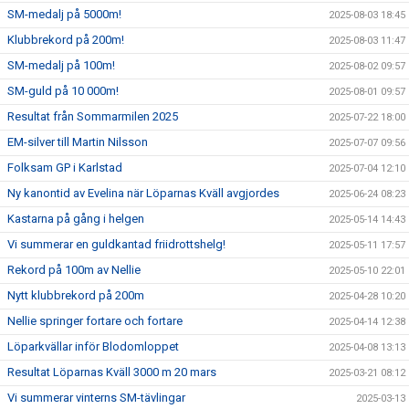
SM-medalj på 5000m!
2025-08-03 18:45
Klubbrekord på 200m!
2025-08-03 11:47
SM-medalj på 100m!
2025-08-02 09:57
SM-guld på 10 000m!
2025-08-01 09:57
Resultat från Sommarmilen 2025
2025-07-22 18:00
EM-silver till Martin Nilsson
2025-07-07 09:56
Folksam GP i Karlstad
2025-07-04 12:10
Ny kanontid av Evelina när Löparnas Kväll avgjordes
2025-06-24 08:23
Kastarna på gång i helgen
2025-05-14 14:43
Vi summerar en guldkantad friidrottshelg!
2025-05-11 17:57
Rekord på 100m av Nellie
2025-05-10 22:01
Nytt klubbrekord på 200m
2025-04-28 10:20
Nellie springer fortare och fortare
2025-04-14 12:38
Löparkvällar inför Blodomloppet
2025-04-08 13:13
Resultat Löparnas Kväll 3000 m 20 mars
2025-03-21 08:12
Vi summerar vinterns SM-tävlingar
2025-03-13