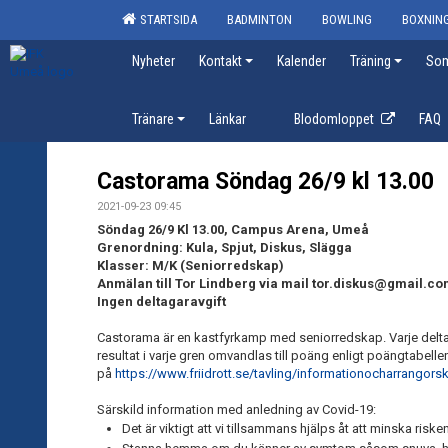
STARTSIDA
BADMINTON
BOWLING
BOXNIN
Nyheter
Kontakt
Kalender
Träning
Som
Tränare
Länkar
Blodomloppet
FAQ
Castorama Söndag 26/9 kl 13.00
2021-09-23 09:45
Söndag 26/9 Kl 13.00, Campus Arena, Umeå
Grenordning: Kula, Spjut, Diskus, Slägga
Klasser: M/K (Seniorredskap)
Anmälan till Tor Lindberg via mail
tor.diskus@gmail.com
Ingen deltagaravgift
Castorama är en kastfyrkamp med seniorredskap. Varje deltag
resultat i varje gren omvandlas till poäng enligt poängtabell
på
https://www.friidrott.se/tavling/informationocharrangor
Särskild information med anledning av Covid-19:
Det är viktigt att vi tillsammans hjälps åt att minska risk