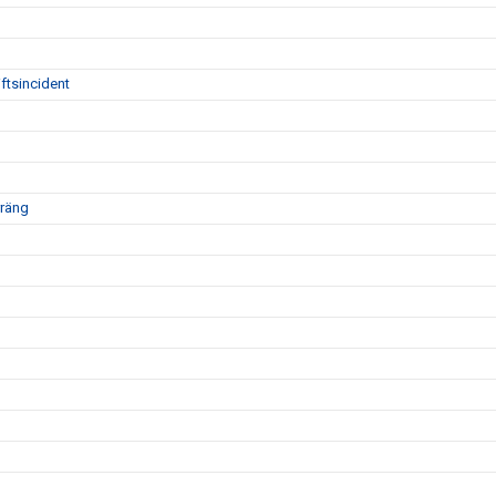
ftsincident
rräng