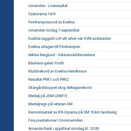
Umemilen - Liveresultat
Castorama 14/9
Finnkampssuccé av Evelina
Umemilen lördag 7 september
Dubbla lagguld och ett silver när VVM avslutades
Evelina uttagen till Finnkampen
Niklas Berglund - Veteranvärldsmästare
Bauhaus-galan Youth
Klubbrekord av Evelina Henriksson
Resultat PRK1 och PRK2
Skärgårdsloppet slog deltagarrekord
Medalj på JSM-USM15
Medaljregn på veteran-SM
Kanoninsatser av IFK-löparna på SM 10 km landsväg
Fina prestationer i Sommarmilen
Amanda Rask i spjutfinal söndag kl. 10.00