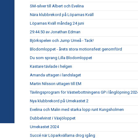
SM-silver till Albert och Evelina
Nära klubbrekord på Löparnas Kväll
Löparnas Kväll måndag 24 juni
29:44.50 av Jonathan Edman
Björkspelen och Jump Umeå - Tack!
Blodomloppet - årets stora motionsfest genomförd
Du som sprang Lilla Blodomloppet
Kastare tävlade i helgen
Amanda uttagen i landslaget
Martin Nilsson uttagen till EM
Tävlingsprogram för Västerbottningens GP i långlöpning 202
Nya klubbrekord på Umekastet 2
Evelina och Malin med starka lopp runt Kungsholmen
Dubbelvinst i Växjöloppet
Umekastet 2024
Succé när Löparkvällarna drog igång