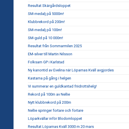
Resultat Skärgårdsloppet
SM-medalj på 5000m!
Klubbrekord på 200m!
SM-medalj på 100m!
SM-guld på 10 000m!
Resultat från Sommarmilen 2025
EM-silver till Martin Nilsson
Folksam GP i Karlstad
Ny kanontid av Evelina när Löparnas Kväll avgjordes
Kastarna på gång i helgen
Vi summerar en guldkantad friidrottshelg!
Rekord på 100m av Nellie
Nytt klubbrekord på 200m
Nellie springer fortare och fortare
Löparkvällar inför Blodomloppet
Resultat Löparnas Kväll 3000 m 20 mars