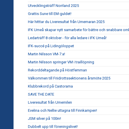
Utvecklingsträff Norrland 2025
Grattis Sune till EM-guldet!
Här hitttar du Liveresultat från Umemaran 2025
IFK Umeå skapar nytt samarbete för bättre och snabbare om
Ledarträff 8 oktober - för alla ledare i IFK Umeå!
IFK-succé på Lidingöloppet
Martin Nilsson VM-7:a!
Martin Nilsson springer VM i traillöpning
Rekorddeltagande på Höstfemman
Välkommen till Friidrottssektionens årsmöte 2025
Klubbrekord på Castorama
SAVE THE DATE
Liveresultat från Umemilen
Evelina och Nellie uttagna till Finnkampen!
JSM silver på 100m!
Dubbelt upp till föreningslivet!