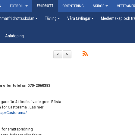
G
FOTBOLL
FRIIDROTT
ORIENTERING
SKIDOR
VETERANE
marfriidrottsskolan
Tävling
Våra tävlingar
Medlemskap och trä
Antidoping
<
>
 eller telefon 070-2060383
are får 4 försök i varje gren. Bästa
en för Castorama . Läs mer
skap/Castorama/
en för smittspridning