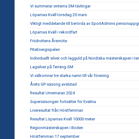
Vi summerar vinterns SM-tävlingar
Löparnas Kväll torsdag 20 mars
Viktigt meddelande till berörda av SportAdmins personuppgi
Löparnas Kväll i rekordfart
Friidrottens Årsmöte
PiteEnergispelen
Individuellt silver och lagguld på Nordiska mästerskapen i te
Lagsilver på Terräng-SM
Vi välkomnar tre starka namn till vår förening
Årets GP-säsong avslutad
Resultat Umemaran 2024
Supersäsongen fortsätter för Evelina
Liveresultat från Höstfemman
Resultat Löparnas Kväll 10000 meter
Regionmästerskapen i Boden
Höstfemman 17 september