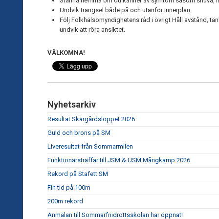
Stanna hemma om du känner av symtom såsom snuva, host
Undvik trängsel både på och utanför innerplan.
Följ Folkhälsomyndighetens råd i övrigt Håll avstånd, tä
undvik att röra ansiktet.
VÄLKOMNA!
Nyhetsarkiv
Resultat Skärgårdsloppet 2026
Guld och brons på SM
Liveresultat från Sommarmilen
Funktionärsträffar till JSM & USM Mångkamp 2026
Rekord på Stafett SM
Fin tid på 100m
200m rekord
Anmälan till Sommarfriidrottsskolan har öppnat!