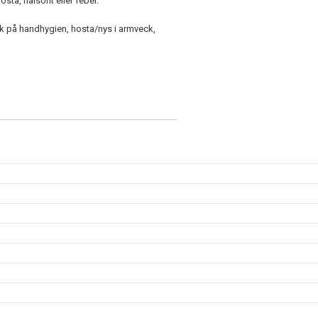
a, halsont eller feber.
nk på handhygien, hosta/nys i armveck,