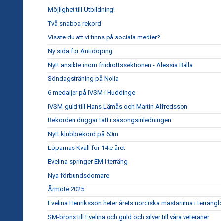
Möjlighet till Utbildning!
Två snabba rekord
Visste du att vi finns på sociala medier?
Ny sida för Antidoping
Nytt ansikte inom friidrottssektionen - Alessia Balla
Söndagsträning på Nolia
6 medaljer på IVSM i Huddinge
IVSM-guld till Hans Lämås och Martin Alfredsson
Rekorden duggar tätt i säsongsinledningen
Nytt klubbrekord på 60m
Löparnas Kväll för 14:e året
Evelina springer EM i terräng
Nya förbundsdomare
Årmöte 2025
Evelina Henriksson heter årets nordiska mästarinna i terräng
SM-brons till Evelina och guld och silver till våra veteraner