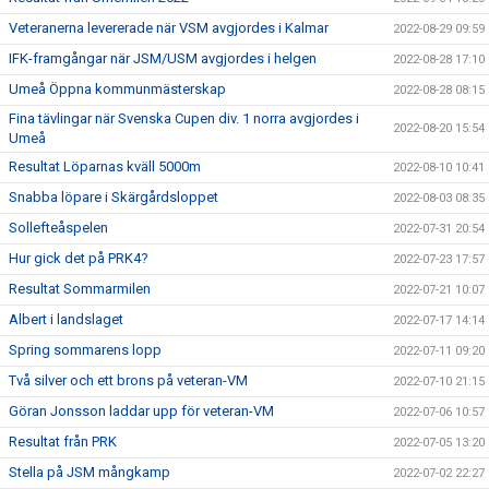
Veteranerna levererade när VSM avgjordes i Kalmar
2022-08-29 09:59
IFK-framgångar när JSM/USM avgjordes i helgen
2022-08-28 17:10
Umeå Öppna kommunmästerskap
2022-08-28 08:15
Fina tävlingar när Svenska Cupen div. 1 norra avgjordes i
2022-08-20 15:54
Umeå
Resultat Löparnas kväll 5000m
2022-08-10 10:41
Snabba löpare i Skärgårdsloppet
2022-08-03 08:35
Sollefteåspelen
2022-07-31 20:54
Hur gick det på PRK4?
2022-07-23 17:57
Resultat Sommarmilen
2022-07-21 10:07
Albert i landslaget
2022-07-17 14:14
Spring sommarens lopp
2022-07-11 09:20
Två silver och ett brons på veteran-VM
2022-07-10 21:15
Göran Jonsson laddar upp för veteran-VM
2022-07-06 10:57
Resultat från PRK
2022-07-05 13:20
Stella på JSM mångkamp
2022-07-02 22:27