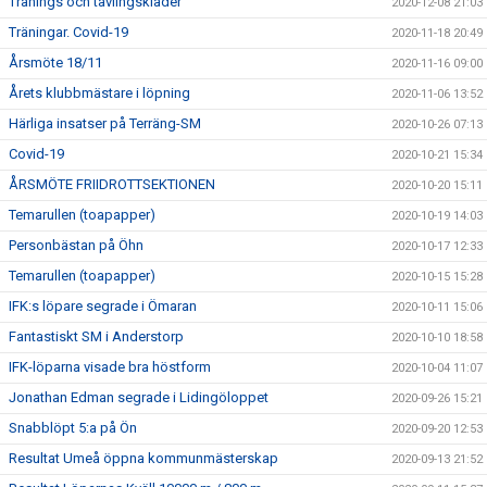
Tränings och tävlingskläder
2020-12-08 21:03
Träningar. Covid-19
2020-11-18 20:49
Årsmöte 18/11
2020-11-16 09:00
Årets klubbmästare i löpning
2020-11-06 13:52
Härliga insatser på Terräng-SM
2020-10-26 07:13
Covid-19
2020-10-21 15:34
ÅRSMÖTE FRIIDROTTSEKTIONEN
2020-10-20 15:11
Temarullen (toapapper)
2020-10-19 14:03
Personbästan på Öhn
2020-10-17 12:33
Temarullen (toapapper)
2020-10-15 15:28
IFK:s löpare segrade i Ömaran
2020-10-11 15:06
Fantastiskt SM i Anderstorp
2020-10-10 18:58
IFK-löparna visade bra höstform
2020-10-04 11:07
Jonathan Edman segrade i Lidingöloppet
2020-09-26 15:21
Snabblöpt 5:a på Ön
2020-09-20 12:53
Resultat Umeå öppna kommunmästerskap
2020-09-13 21:52