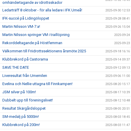
omhändertagande av idrottsskador
Ledarträff 8 oktober - för alla ledare i IFK Umeå!
2025-09-30 12:53
IFK-succé på Lidingöloppet
2025-09-28 08:41
Martin Nilsson VM-7:a!
2025-09-26 15:04
Martin Nilsson springer VM i traillöpning
2025-09-24
Rekorddeltagande på Höstfemman
2025-09-23
Välkommen till Friidrottssektionens årsmöte 2025
2025-09-18 16:16
Klubbrekord på Castorama
2025-09-14 09:37
SAVE THE DATE
2025-09-12 09:13
Liveresultat från Umemilen
2025-09-06 11:00
Evelina och Nellie uttagna till Finnkampen!
2025-08-20 15:17
JSM silver på 100m!
2025-08-17 10:39
Dubbelt upp till föreningslivet!
2025-08-12 10:48
Resultat Skärgårdsloppet
2025-08-05 20:51
SM-medalj på 5000m!
2025-08-03 18:45
Klubbrekord på 200m!
2025-08-03 11:47