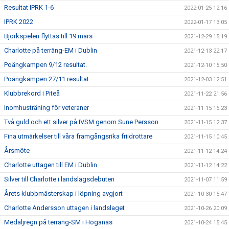
Resultat IPRK 1-6
2022-01-25 12:16
IPRK 2022
2022-01-17 13:05
Björkspelen flyttas till 19 mars
2021-12-29 15:19
Charlotte på terräng-EM i Dublin
2021-12-13 22:17
Poängkampen 9/12 resultat.
2021-12-10 15:50
Poängkampen 27/11 resultat.
2021-12-03 12:51
Klubbrekord i Piteå
2021-11-22 21:56
Inomhusträning för veteraner
2021-11-15 16:23
Två guld och ett silver på IVSM genom Sune Persson
2021-11-15 12:37
Fina utmärkelser till våra framgångsrika friidrottare
2021-11-15 10:45
Årsmöte
2021-11-12 14:24
Charlotte uttagen till EM i Dublin
2021-11-12 14:22
Silver till Charlotte i landslagsdebuten
2021-11-07 11:59
Årets klubbmästerskap i löpning avgjort
2021-10-30 15:47
Charlotte Andersson uttagen i landslaget
2021-10-26 20:09
Medaljregn på terräng-SM i Höganäs
2021-10-24 15:45