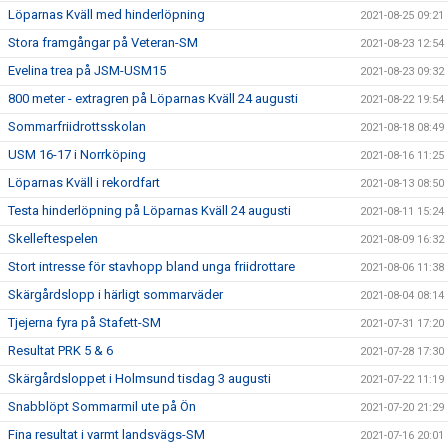
Löparnas Kväll med hinderlöpning
2021-08-25 09:21
Stora framgångar på Veteran-SM
2021-08-23 12:54
Evelina trea på JSM-USM15
2021-08-23 09:32
800 meter - extragren på Löparnas Kväll 24 augusti
2021-08-22 19:54
Sommarfriidrottsskolan
2021-08-18 08:49
USM 16-17 i Norrköping
2021-08-16 11:25
Löparnas Kväll i rekordfart
2021-08-13 08:50
Testa hinderlöpning på Löparnas Kväll 24 augusti
2021-08-11 15:24
Skelleftespelen
2021-08-09 16:32
Stort intresse för stavhopp bland unga friidrottare
2021-08-06 11:38
Skärgårdslopp i härligt sommarväder
2021-08-04 08:14
Tjejerna fyra på Stafett-SM
2021-07-31 17:20
Resultat PRK 5 & 6
2021-07-28 17:30
Skärgårdsloppet i Holmsund tisdag 3 augusti
2021-07-22 11:19
Snabblöpt Sommarmil ute på Ön
2021-07-20 21:29
Fina resultat i varmt landsvägs-SM
2021-07-16 20:01