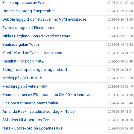
Finnkampssuccé av Evelina
2024-09-01 22:13
Umemilen lördag 7 september
2024-08-29 08:00
Dubbla lagguld och ett silver när VVM avslutades
2024-08-26 11:00
Evelina uttagen till Finnkampen
2024-08-22 14:26
Niklas Berglund - Veteranvärldsmästare
2024-08-22 13:58
Bauhaus-galan Youth
2024-08-19 19:52
Klubbrekord av Evelina Henriksson
2024-08-14 21:12
Resultat PRK1 och PRK2
2024-08-08 08:40
Skärgårdsloppet slog deltagarrekord
2024-08-06 21:51
Medalj på JSM-USM15
2024-08-05 15:28
Medaljregn på veteran-SM
2024-08-05 08:19
Kanoninsatser av IFK-löparna på SM 10 km landsväg
2024-07-25 11:30
Fina prestationer i Sommarmilen
2024-07-24 16:44
Amanda Rask i spjutfinal söndag kl. 10.00
2024-06-29 11:21
SM-silver till Albert och Evelina
2024-06-28 21:30
Nära klubbrekord på Löparnas Kväll
2024-06-25 09:50