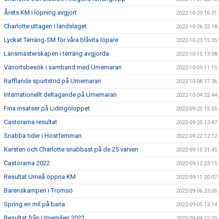
Årets KM i löpning avgjort
2022-10-29 16:31
Charlotte uttagen i landslaget
2022-10-26 22:18
Lyckat Terräng-SM för våra blåvita löpare
2022-10-23 15:35
Länsmästerskapen i terräng avgjorda
2022-10-15 13:08
Vänortsbesök i samband med Umemaran
2022-10-09 11:15
Rafflande spurtstrid på Umemaran
2022-10-08 17:36
Internationellt deltagande på Umemaran
2022-10-04 22:44
Fina insatser på Lidingöloppet
2022-09-25 15:55
Castorama resultat
2022-09-25 13:47
Snabba tider i Höstfemman
2022-09-22 12:12
Karsten och Charlotte snabbast på de 25 varven
2022-09-15 21:45
Castorama 2022
2022-09-12 23:15
Resultat Umeå öppna KM
2022-09-11 20:07
Barenskampen i Tromsö
2022-09-06 23:05
Spring en mil på bana
2022-09-05 13:14
Resultat från Umemilen 2022
2022-09-04 15:20