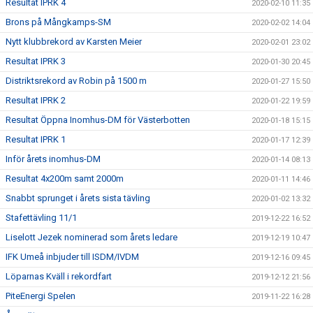
Resultat IPRK 4
2020-02-10 11:35
Brons på Mångkamps-SM
2020-02-02 14:04
Nytt klubbrekord av Karsten Meier
2020-02-01 23:02
Resultat IPRK 3
2020-01-30 20:45
Distriktsrekord av Robin på 1500 m
2020-01-27 15:50
Resultat IPRK 2
2020-01-22 19:59
Resultat Öppna Inomhus-DM för Västerbotten
2020-01-18 15:15
Resultat IPRK 1
2020-01-17 12:39
Inför årets inomhus-DM
2020-01-14 08:13
Resultat 4x200m samt 2000m
2020-01-11 14:46
Snabbt sprunget i årets sista tävling
2020-01-02 13:32
Stafettävling 11/1
2019-12-22 16:52
Liselott Jezek nominerad som årets ledare
2019-12-19 10:47
IFK Umeå inbjuder till ISDM/IVDM
2019-12-16 09:45
Löparnas Kväll i rekordfart
2019-12-12 21:56
PiteEnergi Spelen
2019-11-22 16:28