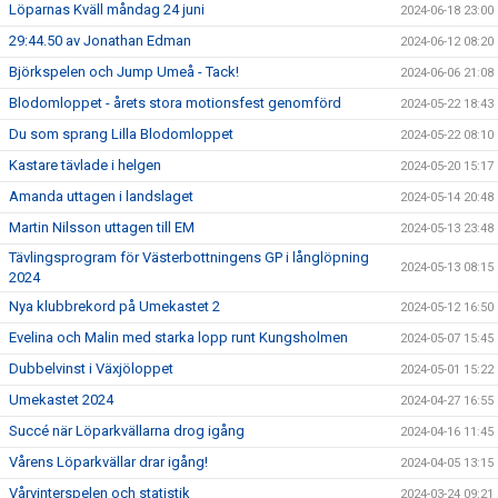
Löparnas Kväll måndag 24 juni
2024-06-18 23:00
29:44.50 av Jonathan Edman
2024-06-12 08:20
Björkspelen och Jump Umeå - Tack!
2024-06-06 21:08
Blodomloppet - årets stora motionsfest genomförd
2024-05-22 18:43
Du som sprang Lilla Blodomloppet
2024-05-22 08:10
Kastare tävlade i helgen
2024-05-20 15:17
Amanda uttagen i landslaget
2024-05-14 20:48
Martin Nilsson uttagen till EM
2024-05-13 23:48
Tävlingsprogram för Västerbottningens GP i långlöpning
2024-05-13 08:15
2024
Nya klubbrekord på Umekastet 2
2024-05-12 16:50
Evelina och Malin med starka lopp runt Kungsholmen
2024-05-07 15:45
Dubbelvinst i Växjöloppet
2024-05-01 15:22
Umekastet 2024
2024-04-27 16:55
Succé när Löparkvällarna drog igång
2024-04-16 11:45
Vårens Löparkvällar drar igång!
2024-04-05 13:15
Vårvinterspelen och statistik
2024-03-24 09:21