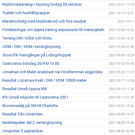
Klubbmästerskap i löpning lördag 30 oktober
2021-10-21 11:59
Toalett och hushållspapper
2021-10-13 12:51
Marathonhelg med klubbrekord och fina resultat
2021-10-11
Föreläsningar om tjejers träning anpassade till menscykeln
2021-10-04 13:32
Terräng-DM i blåst och blöta
2021-10-02 15:37
UDM / DM / VDM i terränglöpning
2021-09-28 21:28
Stora IFK-framgångar på Lidingöloppet
2021-09-26 13:25
Castorama Söndag 26/9 kl 13.00
2021-09-23 09:45
Jonathan och Malin snabbast när Höstfemman avgjordes
2021-09-22 11:27
Resultat Löparnas Kväll / DM / VDM 10000 meter
2021-09-17 10:23
Resultat Umeå öppna KM
2021-09-13 11:34
IFK Umeå inbjuder till Castorama 2021
2021-09-12 01:29
Bronsmedalj på SM till Charlotte
2021-09-07 13:56
Resultat från Umemilen
2021-09-04 19:27
Nestléspelen del 2, terränglöpning
2021-08-30 15:36
Umemilen 5 september
2021-08-25 20:35