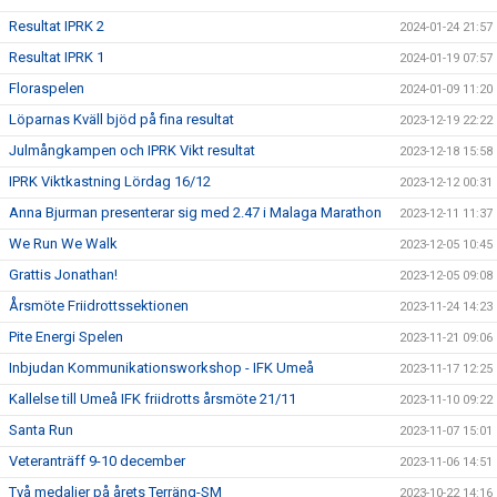
Resultat IPRK 2
2024-01-24 21:57
Resultat IPRK 1
2024-01-19 07:57
Floraspelen
2024-01-09 11:20
Löparnas Kväll bjöd på fina resultat
2023-12-19 22:22
Julmångkampen och IPRK Vikt resultat
2023-12-18 15:58
IPRK Viktkastning Lördag 16/12
2023-12-12 00:31
Anna Bjurman presenterar sig med 2.47 i Malaga Marathon
2023-12-11 11:37
We Run We Walk
2023-12-05 10:45
Grattis Jonathan!
2023-12-05 09:08
Årsmöte Friidrottssektionen
2023-11-24 14:23
Pite Energi Spelen
2023-11-21 09:06
Inbjudan Kommunikationsworkshop - IFK Umeå
2023-11-17 12:25
Kallelse till Umeå IFK friidrotts årsmöte 21/11
2023-11-10 09:22
Santa Run
2023-11-07 15:01
Veteranträff 9-10 december
2023-11-06 14:51
Två medaljer på årets Terräng-SM
2023-10-22 14:16