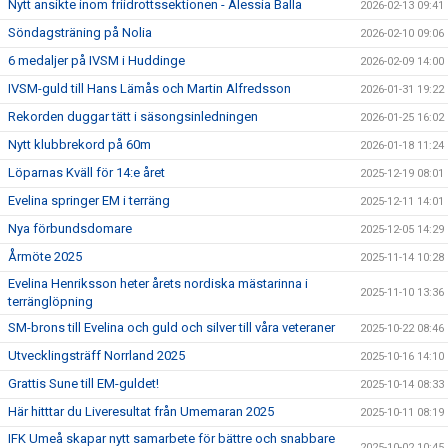
Nytt ansikte inom friidrottssektionen - Alessia Balla
2026-02-13 09:41
Söndagsträning på Nolia
2026-02-10 09:06
6 medaljer på IVSM i Huddinge
2026-02-09 14:00
IVSM-guld till Hans Lämås och Martin Alfredsson
2026-01-31 19:22
Rekorden duggar tätt i säsongsinledningen
2026-01-25 16:02
Nytt klubbrekord på 60m
2026-01-18 11:24
Löparnas Kväll för 14:e året
2025-12-19 08:01
Evelina springer EM i terräng
2025-12-11 14:01
Nya förbundsdomare
2025-12-05 14:29
Årmöte 2025
2025-11-14 10:28
Evelina Henriksson heter årets nordiska mästarinna i
2025-11-10 13:36
terränglöpning
SM-brons till Evelina och guld och silver till våra veteraner
2025-10-22 08:46
Utvecklingsträff Norrland 2025
2025-10-16 14:10
Grattis Sune till EM-guldet!
2025-10-14 08:33
Här hitttar du Liveresultat från Umemaran 2025
2025-10-11 08:19
IFK Umeå skapar nytt samarbete för bättre och snabbare
2025-10-02 10:45