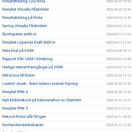
Resultattävling 2 på Nolia
2020-04-25 19:50
Resultat Virtuella Påskmilen
2020-04-20 10:24
Resultattävling på Nolia
2020-04-18 16:49
Spring Virtuella Påskmilen!
2020-04-02 12:59
Björkspelen ställs in
2020-03-12 12:00
Resultat Löparnas Kväll 3000 m
2020-03-12 11:00
Nära final på IUSM
2020-03-08 18:13
Rapport från IJSM i Göteborg
2020-03-02 19:39
Härliga veteranframgångar på IVSM
2020-03-02 10:15
SM-brons till Robin
2020-02-23 16:12
Liselott Jezek - årets ledare i svensk löpning
2020-02-20 15:35
Resultat IPRK 6
2020-02-20 15:33
Nytt klubbrekord på halvmarathon av Charlotte
2020-02-16 12:27
Resultat IPRK 5
2020-02-12 21:51
Rekord-Robin slår till igen
2020-02-11 20:37
Norrlandsmästerskapen
2020-02-10 15:20