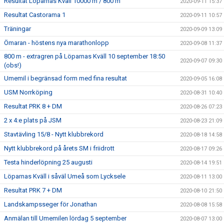
Resultat Löparnas Kväll 10000 m / 800 m
2020-09-11 15:37
Resultat Castorama 1
2020-09-11 10:57
Träningar
2020-09-09 13:09
Ömaran - höstens nya marathonlopp
2020-09-08 11:37
800 m - extragren på Löparnas Kväll 10 september 18:50
2020-09-07 09:30
(obs!)
Umemil i begränsad form med fina resultat
2020-09-05 16:08
USM Norrköping
2020-08-31 10:40
Resultat PRK 8 + DM
2020-08-26 07:23
2 x 4:e plats på JSM
2020-08-23 21:09
Stavtävling 15/8 - Nytt klubbrekord
2020-08-18 14:58
Nytt klubbrekord på årets SM i friidrott
2020-08-17 09:26
Testa hinderlöpning 25 augusti
2020-08-14 19:51
Löparnas Kväll i såväl Umeå som Lycksele
2020-08-11 13:00
Resultat PRK 7 + DM
2020-08-10 21:50
Landskampsseger för Jonathan
2020-08-08 15:58
Anmälan till Umemilen lördag 5 september
2020-08-07 13:00