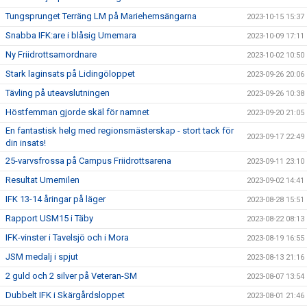
Tungsprunget Terräng LM på Mariehemsängarna
2023-10-15 15:37
Snabba IFK:are i blåsig Umemara
2023-10-09 17:11
Ny Friidrottsamordnare
2023-10-02 10:50
Stark laginsats på Lidingöloppet
2023-09-26 20:06
Tävling på uteavslutningen
2023-09-26 10:38
Höstfemman gjorde skäl för namnet
2023-09-20 21:05
En fantastisk helg med regionsmästerskap - stort tack för
2023-09-17 22:49
din insats!
25-varvsfrossa på Campus Friidrottsarena
2023-09-11 23:10
Resultat Umemilen
2023-09-02 14:41
IFK 13-14 åringar på läger
2023-08-28 15:51
Rapport USM15 i Täby
2023-08-22 08:13
IFK-vinster i Tavelsjö och i Mora
2023-08-19 16:55
JSM medalj i spjut
2023-08-13 21:16
2 guld och 2 silver på Veteran-SM
2023-08-07 13:54
Dubbelt IFK i Skärgårdsloppet
2023-08-01 21:46