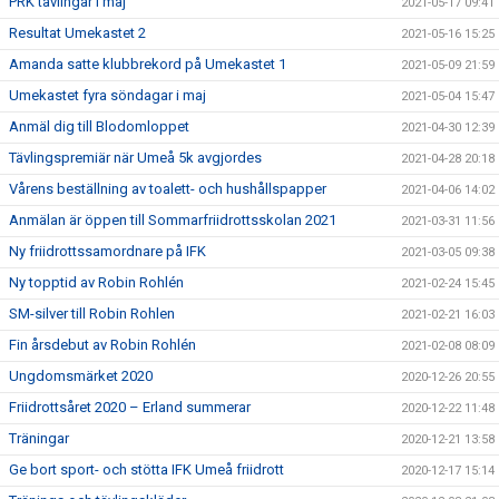
PRK tävlingar i maj
2021-05-17 09:41
Resultat Umekastet 2
2021-05-16 15:25
Amanda satte klubbrekord på Umekastet 1
2021-05-09 21:59
Umekastet fyra söndagar i maj
2021-05-04 15:47
Anmäl dig till Blodomloppet
2021-04-30 12:39
Tävlingspremiär när Umeå 5k avgjordes
2021-04-28 20:18
Vårens beställning av toalett- och hushållspapper
2021-04-06 14:02
Anmälan är öppen till Sommarfriidrottsskolan 2021
2021-03-31 11:56
Ny friidrottssamordnare på IFK
2021-03-05 09:38
Ny topptid av Robin Rohlén
2021-02-24 15:45
SM-silver till Robin Rohlen
2021-02-21 16:03
Fin årsdebut av Robin Rohlén
2021-02-08 08:09
Ungdomsmärket 2020
2020-12-26 20:55
Friidrottsåret 2020 – Erland summerar
2020-12-22 11:48
Träningar
2020-12-21 13:58
Ge bort sport- och stötta IFK Umeå friidrott
2020-12-17 15:14