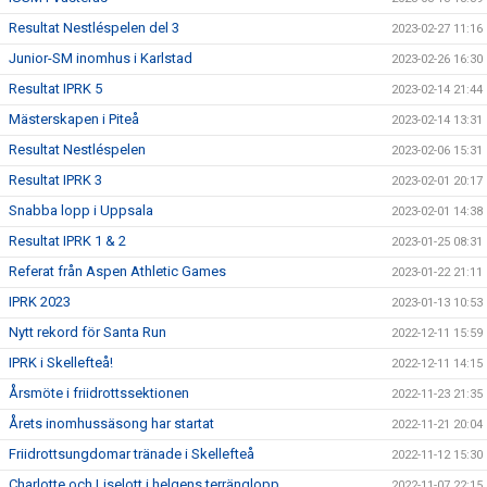
Resultat Nestléspelen del 3
2023-02-27 11:16
Junior-SM inomhus i Karlstad
2023-02-26 16:30
Resultat IPRK 5
2023-02-14 21:44
Mästerskapen i Piteå
2023-02-14 13:31
Resultat Nestléspelen
2023-02-06 15:31
Resultat IPRK 3
2023-02-01 20:17
Snabba lopp i Uppsala
2023-02-01 14:38
Resultat IPRK 1 & 2
2023-01-25 08:31
Referat från Aspen Athletic Games
2023-01-22 21:11
IPRK 2023
2023-01-13 10:53
Nytt rekord för Santa Run
2022-12-11 15:59
IPRK i Skellefteå!
2022-12-11 14:15
Årsmöte i friidrottssektionen
2022-11-23 21:35
Årets inomhussäsong har startat
2022-11-21 20:04
Friidrottsungdomar tränade i Skellefteå
2022-11-12 15:30
Charlotte och Liselott i helgens terränglopp
2022-11-07 22:15