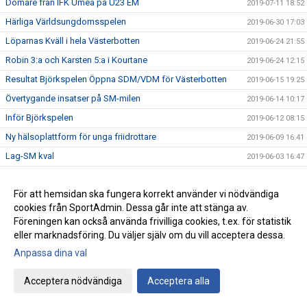
Domare från IFK Umeå på U23 EM
2019-07-11 18:52
Härliga Världsungdomsspelen
2019-06-30 17:03
Löparnas Kväll i hela Västerbotten
2019-06-24 21:55
Robin 3:a och Karsten 5:a i Kourtane
2019-06-24 12:15
Resultat Björkspelen Öppna SDM/VDM för Västerbotten
2019-06-15 19:25
Övertygande insatser på SM-milen
2019-06-14 10:17
Inför Björkspelen
2019-06-12 08:15
Ny hälsoplattform för unga friidrottare
2019-06-09 16:41
Lag-SM kval
2019-06-03 16:47
IFK fyra på Stafett-SM
2019-05-28 21:54
För att hemsidan ska fungera korrekt använder vi nödvändiga
Resultat från förra veckans tävlingar
2019-05-28 21:43
cookies från SportAdmin. Dessa går inte att stänga av.
IFK i Blodomloppet
2019-05-21 20:39
Föreningen kan också använda frivilliga cookies, t.ex. för statistik
IFK ungdomar till finalen
2019-05-19 13:17
eller marknadsföring. Du väljer själv om du vill acceptera dessa.
IFK succé på Göteborgsvarvet
Anpassa dina val
2019-05-18 18:05
Sverige på fötter! 23 maj
2019-05-13 15:53
Acceptera nödvändiga
Acceptera alla
Karsten Meier presenterade sig på Kungsholmen Runt
2019-05-11 15:04