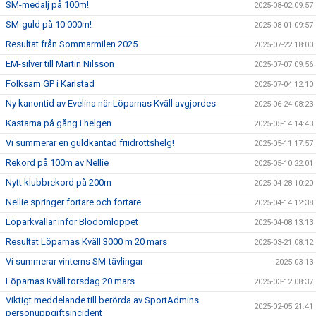
SM-medalj på 100m!
2025-08-02 09:57
SM-guld på 10 000m!
2025-08-01 09:57
Resultat från Sommarmilen 2025
2025-07-22 18:00
EM-silver till Martin Nilsson
2025-07-07 09:56
Folksam GP i Karlstad
2025-07-04 12:10
Ny kanontid av Evelina när Löparnas Kväll avgjordes
2025-06-24 08:23
Kastarna på gång i helgen
2025-05-14 14:43
Vi summerar en guldkantad friidrottshelg!
2025-05-11 17:57
Rekord på 100m av Nellie
2025-05-10 22:01
Nytt klubbrekord på 200m
2025-04-28 10:20
Nellie springer fortare och fortare
2025-04-14 12:38
Löparkvällar inför Blodomloppet
2025-04-08 13:13
Resultat Löparnas Kväll 3000 m 20 mars
2025-03-21 08:12
Vi summerar vinterns SM-tävlingar
2025-03-13
Löparnas Kväll torsdag 20 mars
2025-03-12 08:37
Viktigt meddelande till berörda av SportAdmins
2025-02-05 21:41
personuppgiftsincident