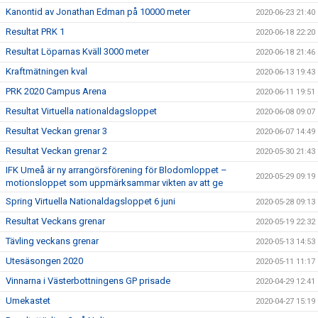
Kanontid av Jonathan Edman på 10000 meter
2020-06-23 21:40
Resultat PRK 1
2020-06-18 22:20
Resultat Löparnas Kväll 3000 meter
2020-06-18 21:46
Kraftmätningen kval
2020-06-13 19:43
PRK 2020 Campus Arena
2020-06-11 19:51
Resultat Virtuella nationaldagsloppet
2020-06-08 09:07
Resultat Veckan grenar 3
2020-06-07 14:49
Resultat Veckan grenar 2
2020-05-30 21:43
IFK Umeå är ny arrangörsförening för Blodomloppet –
2020-05-29 09:19
motionsloppet som uppmärksammar vikten av att ge
Spring Virtuella Nationaldagsloppet 6 juni
2020-05-28 09:13
Resultat Veckans grenar
2020-05-19 22:32
Tävling veckans grenar
2020-05-13 14:53
Utesäsongen 2020
2020-05-11 11:17
Vinnarna i Västerbottningens GP prisade
2020-04-29 12:41
Umekastet
2020-04-27 15:19