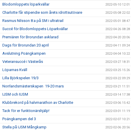
Blodomloppets löparkvällar
2022-05-10 12:01
Charlotte får stipendie som årets idrottsutövare
2022-05-08 22:02
Rasmus Nilsson 8:a på SM i ultratrail
2022-05-01 08:47
Succé för Blodomloppets Löparkvällar
2022-04-26 08:28
Premiären för Brorundan avklarad
2022-04-20 20:06
Dags för Brorundan 20 april
2022-04-11 09:24
Avslutning Poängkampen
2022-04-04 10:22
Veteransuccé i Västerås
2022-03-27 18:31
Löparnas Kväll
2022-03-25 15:26
Lilla Björkspelen 19/3
2022-03-22 09:29
Norrlandsmästerskapen 19-20 mars
2022-03-21 11:51
IJSM och IUSM
2022-03-14 17:38
Klubbrekord på halvmarathon av Charlotte
2022-03-06 15:42
Tack för er funktionärshjälp!
2022-03-01 11:19
Poängkampen del 3
2022-02-07 10:21
Stella på IJSM Mångkamp
2022-02-06 20:56