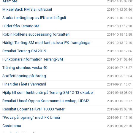
Årsmöte
2019-11-15 09:00
Mikael Back RM 3:a i ultratrail
2019-11-12 07:46
Starka terränglopp av IFK:are i blågult
2019-11-10 16:04
Bilder från TerrängSM
2019-10-17 12:18
Robin Rohléns succésäsong fortsätter!
2019-10-15 15:58
Härligt Terräng-SM med fantastiska IFK-framgångar
2019-10-13 17:16
Resultat Terräng-SM 2019
2019-10-13 17:06
Funktionärsinformation Terräng-SM
2019-10-11 08:44
Träning utomhus vecka 40
2019-09-27 18:27
Staffettlöpning på lördag
2019-09-25 19:04
Fina tider i årets Varvetmil
2019-09-21 15:01
Hjälp till som funktionär på Terräng-SM 12-13 oktober
2019-09-18 08:04
Resultat Umeå Öppna Kommunmästerskap, UDM2
2019-09-15 15:17
Resultat Löparnas Kväll 10000 meter
2019-09-13 08:18
"Prova på löpning" med IFK Umeå
2019-09-11 17:10
Castorama
2019-09-10 23:10