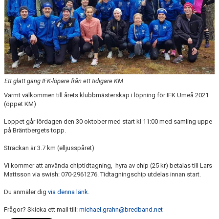
FÖRENINGEN
KLÄDKOLLEKTION
STATISTIK
TRÄNARE
Ett glatt gäng IFK-löpare från ett tidigare KM
LÄNKAR
Varmt välkommen till årets klubbmästerskap i löpning för IFK Umeå 2021
(öppet KM)
Loppet går lördagen den 30 oktober med start kl 11:00 med samling uppe
BLODOMLOPPET
på Bräntbergets topp.
FAQ
Sträckan är 3.7 km (elljusspåret)
Vi kommer att använda chiptidtagning, hyra av chip (25 kr) betalas till Lars
ANTIDOPING
Mattsson via swish: 070-2961276. Tidtagningschip utdelas innan start.
Du anmäler dig
via denna länk
.
Frågor? Skicka ett mail till:
michael.grahn@bredband.net