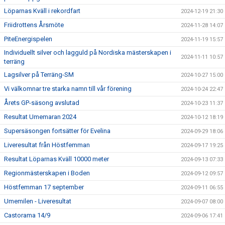
Löparnas Kväll i rekordfart
2024-12-19 21:30
Friidrottens Årsmöte
2024-11-28 14:07
PiteEnergispelen
2024-11-19 15:57
Individuellt silver och lagguld på Nordiska mästerskapen i
2024-11-11 10:57
terräng
Lagsilver på Terräng-SM
2024-10-27 15:00
Vi välkomnar tre starka namn till vår förening
2024-10-24 22:47
Årets GP-säsong avslutad
2024-10-23 11:37
Resultat Umemaran 2024
2024-10-12 18:19
Supersäsongen fortsätter för Evelina
2024-09-29 18:06
Liveresultat från Höstfemman
2024-09-17 19:25
Resultat Löparnas Kväll 10000 meter
2024-09-13 07:33
Regionmästerskapen i Boden
2024-09-12 09:57
Höstfemman 17 september
2024-09-11 06:55
Umemilen - Liveresultat
2024-09-07 08:00
Castorama 14/9
2024-09-06 17:41