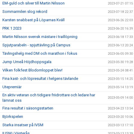
EM-guld och silver till Martin Nilsson
2023-07-21 07:15
Sommarmilen slog rekord
2023-07-18 22:37
Karsten snabbast på Löparnas Kväll
2023-06-26 22:03
PRK 1 2023
2023-06-20 16:39
Martin Nilsson svensk mästare i traillöpning
2023-06-18 17:33
Spjutparabeln - spjuttävling på Campus
2023-06-13 20:24
Tävlingshelg med DM och marathon i fokus
2023-06-05 09:30
Jump Umeå Höjdhoppsgala
2023-05-30 19:28
Vilken folkfest Blodomloppet blev!
2023-05-24 08:41
Fina kast- och löpresultat i helgens tävlande
2023-05-15 14:25
Utepremiär
2023-05-14 13:19
En aktiv veteran och tidigare friidrottare och ledare har
2023-05-09 14:00
lämnat oss
Fina resultat i säsongsstarten
2023-04-23 13:54
Björkspelen
2023-03-20 10:06
Starka insatser på IVSM
2023-03-13 17:10
IUSM i Västerås
2023-03-13 13:39