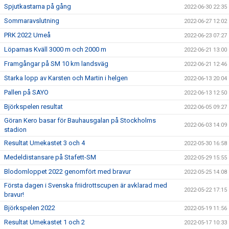
Spjutkastarna på gång
2022-06-30 22:35
Sommaravslutning
2022-06-27 12:02
PRK 2022 Umeå
2022-06-23 07:27
Löparnas Kväll 3000 m och 2000 m
2022-06-21 13:00
Framgångar på SM 10 km landsväg
2022-06-21 12:46
Starka lopp av Karsten och Martin i helgen
2022-06-13 20:04
Pallen på SAYO
2022-06-13 12:50
Björkspelen resultat
2022-06-05 09:27
Göran Kero basar för Bauhausgalan på Stockholms
2022-06-03 14:09
stadion
Resultat Umekastet 3 och 4
2022-05-30 16:58
Medeldistansare på Stafett-SM
2022-05-29 15:55
Blodomloppet 2022 genomfört med bravur
2022-05-25 14:08
Första dagen i Svenska friidrottscupen är avklarad med
2022-05-22 17:15
bravur!
Björkspelen 2022
2022-05-19 11:56
Resultat Umekastet 1 och 2
2022-05-17 10:33