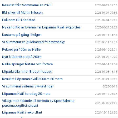
Resultat från Sommarmilen 2025
2025-07-22 18:00
EM-silver till Martin Nilsson
2025-07-07 09:56
Folksam GP i Karlstad
2025-07-04 12:10
Ny kanontid av Evelina när Löparnas Kväll avgjordes
2025-06-24 08:23
Kastarna på gång i helgen
2025-05-14 14:43
Vi summerar en guldkantad friidrottshelg!
2025-05-11 17:57
Rekord på 100m av Nellie
2025-05-10 22:01
Nytt klubbrekord på 200m
2025-04-28 10:20
Nellie springer fortare och fortare
2025-04-14 12:38
Löparkvällar inför Blodomloppet
2025-04-08 13:13
Resultat Löparnas Kväll 3000 m 20 mars
2025-03-21 08:12
Vi summerar vinterns SM-tävlingar
2025-03-13
Löparnas Kväll torsdag 20 mars
2025-03-12 08:37
Viktigt meddelande till berörda av SportAdmins
2025-02-05 21:41
personuppgiftsincident
Löparnas Kväll i rekordfart
2024-12-19 21:30