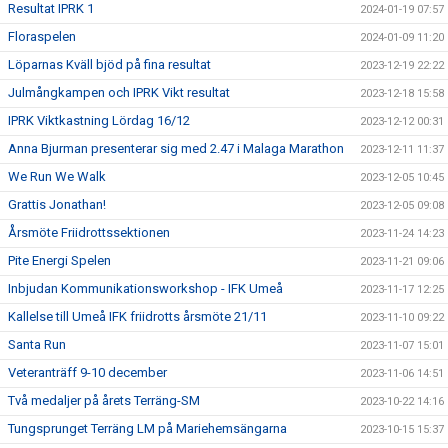
Resultat IPRK 1
2024-01-19 07:57
Floraspelen
2024-01-09 11:20
Löparnas Kväll bjöd på fina resultat
2023-12-19 22:22
Julmångkampen och IPRK Vikt resultat
2023-12-18 15:58
IPRK Viktkastning Lördag 16/12
2023-12-12 00:31
Anna Bjurman presenterar sig med 2.47 i Malaga Marathon
2023-12-11 11:37
We Run We Walk
2023-12-05 10:45
Grattis Jonathan!
2023-12-05 09:08
Årsmöte Friidrottssektionen
2023-11-24 14:23
Pite Energi Spelen
2023-11-21 09:06
Inbjudan Kommunikationsworkshop - IFK Umeå
2023-11-17 12:25
Kallelse till Umeå IFK friidrotts årsmöte 21/11
2023-11-10 09:22
Santa Run
2023-11-07 15:01
Veteranträff 9-10 december
2023-11-06 14:51
Två medaljer på årets Terräng-SM
2023-10-22 14:16
Tungsprunget Terräng LM på Mariehemsängarna
2023-10-15 15:37