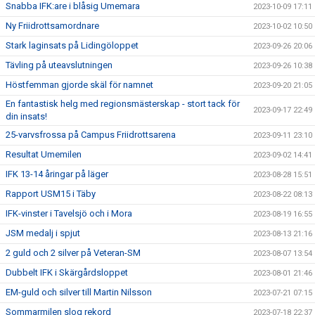
Snabba IFK:are i blåsig Umemara
2023-10-09 17:11
Ny Friidrottsamordnare
2023-10-02 10:50
Stark laginsats på Lidingöloppet
2023-09-26 20:06
Tävling på uteavslutningen
2023-09-26 10:38
Höstfemman gjorde skäl för namnet
2023-09-20 21:05
En fantastisk helg med regionsmästerskap - stort tack för
2023-09-17 22:49
din insats!
25-varvsfrossa på Campus Friidrottsarena
2023-09-11 23:10
Resultat Umemilen
2023-09-02 14:41
IFK 13-14 åringar på läger
2023-08-28 15:51
Rapport USM15 i Täby
2023-08-22 08:13
IFK-vinster i Tavelsjö och i Mora
2023-08-19 16:55
JSM medalj i spjut
2023-08-13 21:16
2 guld och 2 silver på Veteran-SM
2023-08-07 13:54
Dubbelt IFK i Skärgårdsloppet
2023-08-01 21:46
EM-guld och silver till Martin Nilsson
2023-07-21 07:15
Sommarmilen slog rekord
2023-07-18 22:37