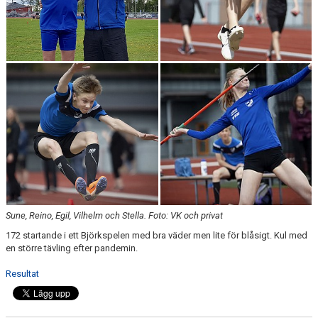
FÖRENINGEN
KLÄDKOLLEKTION
STATISTIK
TRÄNARE
LÄNKAR
BLODOMLOPPET
FAQ
Sune, Reino, Egil, Vilhelm och Stella. Foto: VK och privat
172 startande i ett Björkspelen med bra väder men lite för blåsigt. Kul med
ANTIDOPING
en större tävling efter pandemin.
Resultat