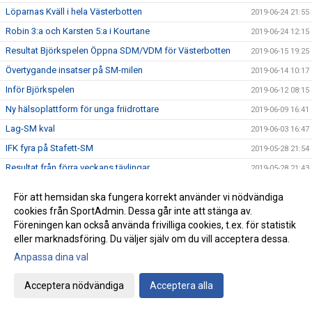
Löparnas Kväll i hela Västerbotten
2019-06-24 21:55
Robin 3:a och Karsten 5:a i Kourtane
2019-06-24 12:15
Resultat Björkspelen Öppna SDM/VDM för Västerbotten
2019-06-15 19:25
Övertygande insatser på SM-milen
2019-06-14 10:17
Inför Björkspelen
2019-06-12 08:15
Ny hälsoplattform för unga friidrottare
2019-06-09 16:41
Lag-SM kval
2019-06-03 16:47
IFK fyra på Stafett-SM
2019-05-28 21:54
Resultat från förra veckans tävlingar
2019-05-28 21:43
IFK i Blodomloppet
2019-05-21 20:39
För att hemsidan ska fungera korrekt använder vi nödvändiga
IFK ungdomar till finalen
2019-05-19 13:17
cookies från SportAdmin. Dessa går inte att stänga av.
Föreningen kan också använda frivilliga cookies, t.ex. för statistik
IFK succé på Göteborgsvarvet
2019-05-18 18:05
eller marknadsföring. Du väljer själv om du vill acceptera dessa.
Sverige på fötter! 23 maj
2019-05-13 15:53
Anpassa dina val
Karsten Meier presenterade sig på Kungsholmen Runt
2019-05-11 15:04
Vi söker en friidrottstränare!
Acceptera nödvändiga
Acceptera alla
2019-05-03 12:41
Umekastet 1-3
2019-04-30 14:30