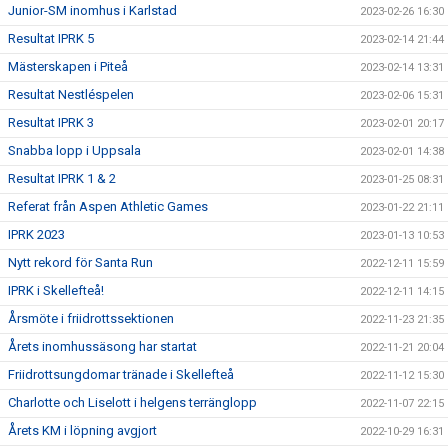
Junior-SM inomhus i Karlstad
2023-02-26 16:30
Resultat IPRK 5
2023-02-14 21:44
Mästerskapen i Piteå
2023-02-14 13:31
Resultat Nestléspelen
2023-02-06 15:31
Resultat IPRK 3
2023-02-01 20:17
Snabba lopp i Uppsala
2023-02-01 14:38
Resultat IPRK 1 & 2
2023-01-25 08:31
Referat från Aspen Athletic Games
2023-01-22 21:11
IPRK 2023
2023-01-13 10:53
Nytt rekord för Santa Run
2022-12-11 15:59
IPRK i Skellefteå!
2022-12-11 14:15
Årsmöte i friidrottssektionen
2022-11-23 21:35
Årets inomhussäsong har startat
2022-11-21 20:04
Friidrottsungdomar tränade i Skellefteå
2022-11-12 15:30
Charlotte och Liselott i helgens terränglopp
2022-11-07 22:15
Årets KM i löpning avgjort
2022-10-29 16:31