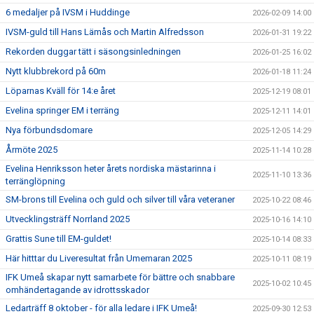
6 medaljer på IVSM i Huddinge
2026-02-09 14:00
IVSM-guld till Hans Lämås och Martin Alfredsson
2026-01-31 19:22
Rekorden duggar tätt i säsongsinledningen
2026-01-25 16:02
Nytt klubbrekord på 60m
2026-01-18 11:24
Löparnas Kväll för 14:e året
2025-12-19 08:01
Evelina springer EM i terräng
2025-12-11 14:01
Nya förbundsdomare
2025-12-05 14:29
Årmöte 2025
2025-11-14 10:28
Evelina Henriksson heter årets nordiska mästarinna i
2025-11-10 13:36
terränglöpning
SM-brons till Evelina och guld och silver till våra veteraner
2025-10-22 08:46
Utvecklingsträff Norrland 2025
2025-10-16 14:10
Grattis Sune till EM-guldet!
2025-10-14 08:33
Här hitttar du Liveresultat från Umemaran 2025
2025-10-11 08:19
IFK Umeå skapar nytt samarbete för bättre och snabbare
2025-10-02 10:45
omhändertagande av idrottsskador
Ledarträff 8 oktober - för alla ledare i IFK Umeå!
2025-09-30 12:53