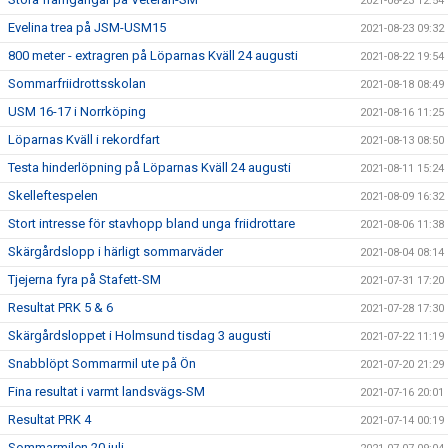
2021-08-23 12:54
Evelina trea på JSM-USM15
2021-08-23 09:32
800 meter - extragren på Löparnas Kväll 24 augusti
2021-08-22 19:54
Sommarfriidrottsskolan
2021-08-18 08:49
USM 16-17 i Norrköping
2021-08-16 11:25
Löparnas Kväll i rekordfart
2021-08-13 08:50
Testa hinderlöpning på Löparnas Kväll 24 augusti
2021-08-11 15:24
Skelleftespelen
2021-08-09 16:32
Stort intresse för stavhopp bland unga friidrottare
2021-08-06 11:38
Skärgårdslopp i härligt sommarväder
2021-08-04 08:14
Tjejerna fyra på Stafett-SM
2021-07-31 17:20
Resultat PRK 5 & 6
2021-07-28 17:30
Skärgårdsloppet i Holmsund tisdag 3 augusti
2021-07-22 11:19
Snabblöpt Sommarmil ute på Ön
2021-07-20 21:29
Fina resultat i varmt landsvägs-SM
2021-07-16 20:01
Resultat PRK 4
2021-07-14 00:19
Sommarmilen 20 juli