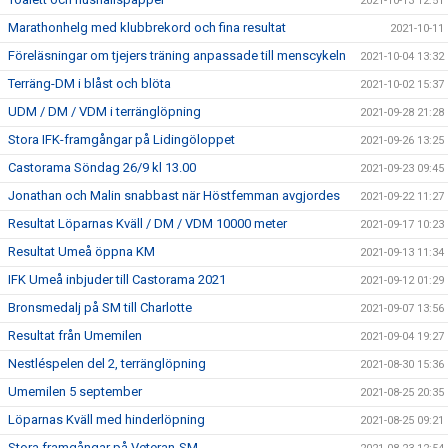
2021-10-13 12:51
Marathonhelg med klubbrekord och fina resultat
2021-10-11
Föreläsningar om tjejers träning anpassade till menscykeln
2021-10-04 13:32
Terräng-DM i blåst och blöta
2021-10-02 15:37
UDM / DM / VDM i terränglöpning
2021-09-28 21:28
Stora IFK-framgångar på Lidingöloppet
2021-09-26 13:25
Castorama Söndag 26/9 kl 13.00
2021-09-23 09:45
Jonathan och Malin snabbast när Höstfemman avgjordes
2021-09-22 11:27
Resultat Löparnas Kväll / DM / VDM 10000 meter
2021-09-17 10:23
Resultat Umeå öppna KM
2021-09-13 11:34
IFK Umeå inbjuder till Castorama 2021
2021-09-12 01:29
Bronsmedalj på SM till Charlotte
2021-09-07 13:56
Resultat från Umemilen
2021-09-04 19:27
Nestléspelen del 2, terränglöpning
2021-08-30 15:36
Umemilen 5 september
2021-08-25 20:35
Löparnas Kväll med hinderlöpning
2021-08-25 09:21
Stora framgångar på Veteran-SM