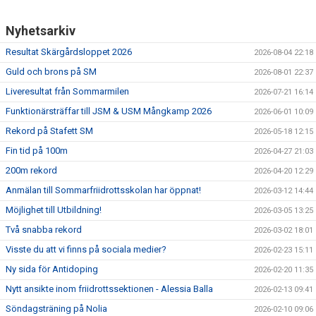
Nyhetsarkiv
Resultat Skärgårdsloppet 2026
2026-08-04 22:18
Guld och brons på SM
2026-08-01 22:37
Liveresultat från Sommarmilen
2026-07-21 16:14
Funktionärsträffar till JSM & USM Mångkamp 2026
2026-06-01 10:09
Rekord på Stafett SM
2026-05-18 12:15
Fin tid på 100m
2026-04-27 21:03
200m rekord
2026-04-20 12:29
Anmälan till Sommarfriidrottsskolan har öppnat!
2026-03-12 14:44
Möjlighet till Utbildning!
2026-03-05 13:25
Två snabba rekord
2026-03-02 18:01
Visste du att vi finns på sociala medier?
2026-02-23 15:11
Ny sida för Antidoping
2026-02-20 11:35
Nytt ansikte inom friidrottssektionen - Alessia Balla
2026-02-13 09:41
Söndagsträning på Nolia
2026-02-10 09:06