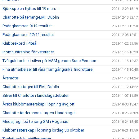
2022-01-17 13:05
Björkspelen flyttas till 19 mars
2021-12-29 15:19
Charlotte på terräng-EM i Dublin
2021-12-13 22:17
Poängkampen 9/12 resultat.
2021-12-10 15:50
Poängkampen 27/11 resultat.
2021-12-03 12:51
Klubbrekord i Piteå
2021-11-22 21:56
Inomhusträning för veteraner
2021-11-15 16:23
Två guld och ett silver på IVSM genom Sune Persson
2021-11-15 12:37
Fina utmärkelser till våra framgångsrika friidrottare
2021-11-15 10:45
Årsmöte
2021-11-12 14:24
Charlotte uttagen till EM i Dublin
2021-11-12 14:22
Silver till Charlotte i landslagsdebuten
2021-11-07 11:59
Årets klubbmästerskap i löpning avgjort
2021-10-30 15:47
Charlotte Andersson uttagen i landslaget
2021-10-26 20:09
Medaljregn på terräng-SM i Höganäs
2021-10-24 15:45
Klubbmästerskap i löpning lördag 30 oktober
2021-10-21 11:59
Toalett och hushållspapper