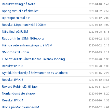
Resultattävling på Nolia
2020-04-18 16:49
Spring Virtuella Påskmilen!
2020-04-02 12:59
Björkspelen ställs in
2020-03-12 12:00
Resultat Löparnas Kväll 3000 m
2020-03-12 11:00
Nära final på IUSM
2020-03-08 18:13
Rapport från IJSM i Göteborg
2020-03-02 19:39
Härliga veteranframgångar på IVSM
2020-03-02 10:15
SM-brons till Robin
2020-02-23 16:12
Liselott Jezek - årets ledare i svensk löpning
2020-02-20 15:35
Resultat IPRK 6
2020-02-20 15:33
Nytt klubbrekord på halvmarathon av Charlotte
2020-02-16 12:27
Resultat IPRK 5
2020-02-12 21:51
Rekord-Robin slår till igen
2020-02-11 20:37
Norrlandsmästerskapen
2020-02-10 15:20
Resultat IPRK 4
2020-02-10 11:35
Brons på Mångkamps-SM
2020-02-02 14:04