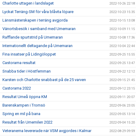
Charlotte uttagen i landslaget
2022-10-26 22:18
Lyckat Terräng-SM för våra blåvita löpare
2022-10-23 15:35
Länsmästerskapen i terräng avgjorda
2022-10-15 13:08
Vänortsbesök i samband med Umemaran
2022-10-09 11:15
Rafflande spurtstrid på Umemaran
2022-10-08 17:36
Internationellt deltagande på Umemaran
2022-10-04 22:44
Fina insatser på Lidingöloppet
2022-09-25 15:55
Castorama resultat
2022-09-25 13:47
Snabba tider i Höstfemman
2022-09-22 12:12
Karsten och Charlotte snabbast på de 25 varven
2022-09-15 21:45
Castorama 2022
2022-09-12 23:15
Resultat Umeå öppna KM
2022-09-11 20:07
Barenskampen i Tromsö
2022-09-06 23:05
Spring en mil på bana
2022-09-05 13:14
Resultat från Umemilen 2022
2022-09-04 15:20
Veteranerna levererade när VSM avgjordes i Kalmar
2022-08-29 09:59