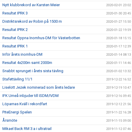
Nytt klubbrekord av Karsten Meier
2020-02-01 23:02
Resultat IPRK 3
2020-01-30 20:45
Distriktsrekord av Robin på 1500 m
2020-01-27 15:50
Resultat IPRK 2
2020-01-22 19:59
Resultat Öppna Inomhus-DM för Västerbotten
2020-01-18 15:15
Resultat IPRK 1
2020-01-17 12:39
Inför årets inomhus-DM
2020-01-14 08:13
Resultat 4x200m samt 2000m
2020-01-11 14:46
Snabbt sprunget i årets sista tävling
2020-01-02 13:32
Stafettävling 11/1
2019-12-22 16:52
Liselott Jezek nominerad som årets ledare
2019-12-19 10:47
IFK Umeå inbjuder till ISDM/IVDM
2019-12-16 09:45
Löparnas Kväll i rekordfart
2019-12-12 21:56
PiteEnergi Spelen
2019-11-22 16:28
Årsmöte
2019-11-15 09:00
Mikael Back RM 3:a i ultratrail
2019-11-12 07:46