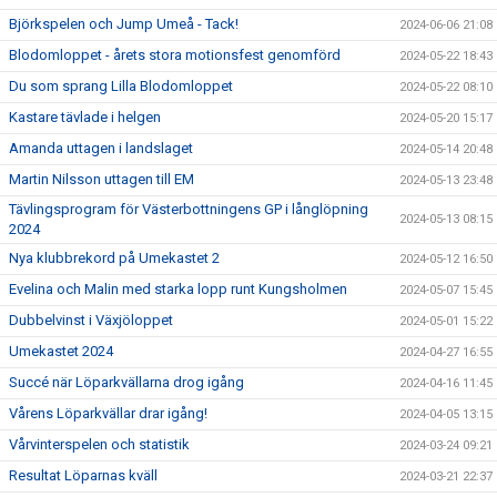
Björkspelen och Jump Umeå - Tack!
2024-06-06 21:08
Blodomloppet - årets stora motionsfest genomförd
2024-05-22 18:43
Du som sprang Lilla Blodomloppet
2024-05-22 08:10
Kastare tävlade i helgen
2024-05-20 15:17
Amanda uttagen i landslaget
2024-05-14 20:48
Martin Nilsson uttagen till EM
2024-05-13 23:48
Tävlingsprogram för Västerbottningens GP i långlöpning
2024-05-13 08:15
2024
Nya klubbrekord på Umekastet 2
2024-05-12 16:50
Evelina och Malin med starka lopp runt Kungsholmen
2024-05-07 15:45
Dubbelvinst i Växjöloppet
2024-05-01 15:22
Umekastet 2024
2024-04-27 16:55
Succé när Löparkvällarna drog igång
2024-04-16 11:45
Vårens Löparkvällar drar igång!
2024-04-05 13:15
Vårvinterspelen och statistik
2024-03-24 09:21
Resultat Löparnas kväll
2024-03-21 22:37