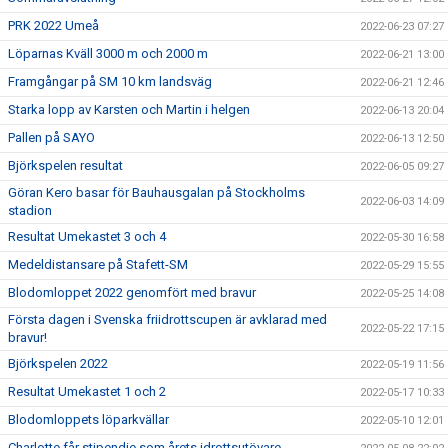
PRK 2022 Umeå
2022-06-23 07:27
Löparnas Kväll 3000 m och 2000 m
2022-06-21 13:00
Framgångar på SM 10 km landsväg
2022-06-21 12:46
Starka lopp av Karsten och Martin i helgen
2022-06-13 20:04
Pallen på SAYO
2022-06-13 12:50
Björkspelen resultat
2022-06-05 09:27
Göran Kero basar för Bauhausgalan på Stockholms
2022-06-03 14:09
stadion
Resultat Umekastet 3 och 4
2022-05-30 16:58
Medeldistansare på Stafett-SM
2022-05-29 15:55
Blodomloppet 2022 genomfört med bravur
2022-05-25 14:08
Första dagen i Svenska friidrottscupen är avklarad med
2022-05-22 17:15
bravur!
Björkspelen 2022
2022-05-19 11:56
Resultat Umekastet 1 och 2
2022-05-17 10:33
Blodomloppets löparkvällar
2022-05-10 12:01
Charlotte får stipendie som årets idrottsutövare