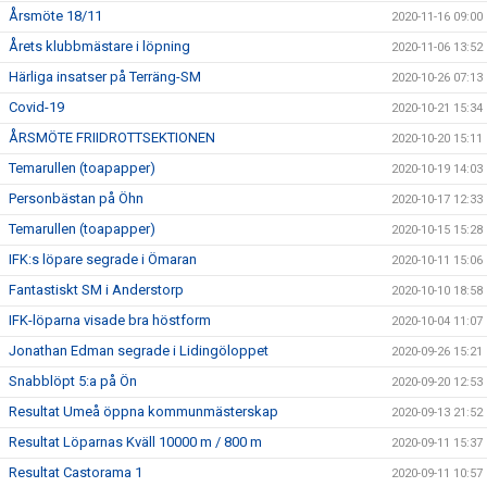
Årsmöte 18/11
2020-11-16 09:00
Årets klubbmästare i löpning
2020-11-06 13:52
Härliga insatser på Terräng-SM
2020-10-26 07:13
Covid-19
2020-10-21 15:34
ÅRSMÖTE FRIIDROTTSEKTIONEN
2020-10-20 15:11
Temarullen (toapapper)
2020-10-19 14:03
Personbästan på Öhn
2020-10-17 12:33
Temarullen (toapapper)
2020-10-15 15:28
IFK:s löpare segrade i Ömaran
2020-10-11 15:06
Fantastiskt SM i Anderstorp
2020-10-10 18:58
IFK-löparna visade bra höstform
2020-10-04 11:07
Jonathan Edman segrade i Lidingöloppet
2020-09-26 15:21
Snabblöpt 5:a på Ön
2020-09-20 12:53
Resultat Umeå öppna kommunmästerskap
2020-09-13 21:52
Resultat Löparnas Kväll 10000 m / 800 m
2020-09-11 15:37
Resultat Castorama 1
2020-09-11 10:57