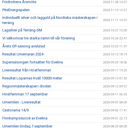
Friidrottens Årsmöte
2024-11-28 14:07
PiteEnergispelen
2024-11-19 15:57
Individuellt silver och lagguld på Nordiska mästerskapen i
2024-11-11 10:57
terräng
Lagsilver på Terräng-SM
2024-10-27 15:00
Vi välkomnar tre starka namn till vår förening
2024-10-24 22:47
Årets GP-säsong avslutad
2024-10-23 11:37
Resultat Umemaran 2024
2024-10-12 18:19
Supersäsongen fortsätter för Evelina
2024-09-29 18:06
Liveresultat från Höstfemman
2024-09-17 19:25
Resultat Löparnas Kväll 10000 meter
2024-09-13 07:33
Regionmästerskapen i Boden
2024-09-12 09:57
Höstfemman 17 september
2024-09-11 06:55
Umemilen - Liveresultat
2024-09-07 08:00
Castorama 14/9
2024-09-06 17:41
Finnkampssuccé av Evelina
2024-09-01 22:13
Umemilen lördag 7 september
2024-08-29 08:00