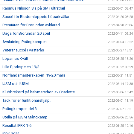
2022-05-08 22:02
Rasmus Nilsson 8:a på SM i ultratrail
2022-05-01 08:47
Succé för Blodomloppets Löparkvällar
2022-04-26 08:28
Premiären för Brorundan avklarad
2022-04-20 20:06
Dags för Brorundan 20 april
2022-04-11 09:24
Avslutning Poängkampen
2022-04-04 10:22
Veteransuccé i Västerås
2022-03-27 18:31
Löparnas Kväll
2022-03-25 15:26
Lilla Björkspelen 19/3
2022-03-22 09:29
Norrlandsmästerskapen 19-20 mars
2022-03-21 11:51
IJSM och IUSM
2022-03-14 17:38
Klubbrekord på halvmarathon av Charlotte
2022-03-06 15:42
Tack för er funktionärshjälp!
2022-03-01 11:19
Poängkampen del 3
2022-02-07 10:21
Stella på IJSM Mångkamp
2022-02-06 20:56
Resultat IPRK 1-6
2022-01-25 12:16
IPRK 2022