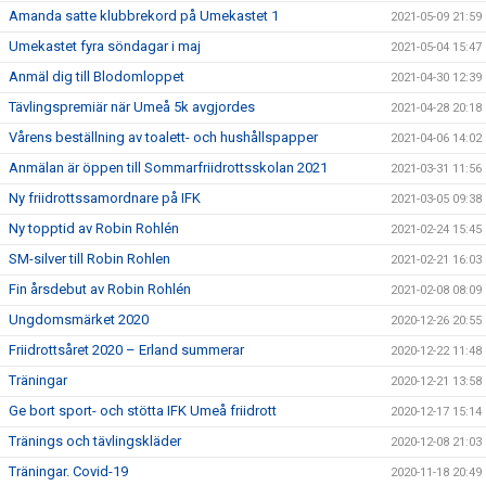
Amanda satte klubbrekord på Umekastet 1
2021-05-09 21:59
Umekastet fyra söndagar i maj
2021-05-04 15:47
Anmäl dig till Blodomloppet
2021-04-30 12:39
Tävlingspremiär när Umeå 5k avgjordes
2021-04-28 20:18
Vårens beställning av toalett- och hushållspapper
2021-04-06 14:02
Anmälan är öppen till Sommarfriidrottsskolan 2021
2021-03-31 11:56
Ny friidrottssamordnare på IFK
2021-03-05 09:38
Ny topptid av Robin Rohlén
2021-02-24 15:45
SM-silver till Robin Rohlen
2021-02-21 16:03
Fin årsdebut av Robin Rohlén
2021-02-08 08:09
Ungdomsmärket 2020
2020-12-26 20:55
Friidrottsåret 2020 – Erland summerar
2020-12-22 11:48
Träningar
2020-12-21 13:58
Ge bort sport- och stötta IFK Umeå friidrott
2020-12-17 15:14
Tränings och tävlingskläder
2020-12-08 21:03
Träningar. Covid-19
2020-11-18 20:49