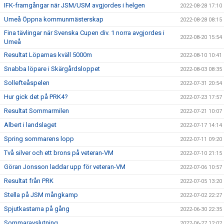
IFK-framgångar när JSM/USM avgjordes i helgen
2022-08-28 17:10
Umeå Öppna kommunmästerskap
2022-08-28 08:15
Fina tävlingar när Svenska Cupen div. 1 norra avgjordes i
2022-08-20 15:54
Umeå
Resultat Löparnas kväll 5000m
2022-08-10 10:41
Snabba löpare i Skärgårdsloppet
2022-08-03 08:35
Sollefteåspelen
2022-07-31 20:54
Hur gick det på PRK4?
2022-07-23 17:57
Resultat Sommarmilen
2022-07-21 10:07
Albert i landslaget
2022-07-17 14:14
Spring sommarens lopp
2022-07-11 09:20
Två silver och ett brons på veteran-VM
2022-07-10 21:15
Göran Jonsson laddar upp för veteran-VM
2022-07-06 10:57
Resultat från PRK
2022-07-05 13:20
Stella på JSM mångkamp
2022-07-02 22:27
Spjutkastarna på gång
2022-06-30 22:35
Sommaravslutning
2022-06-27 12:02