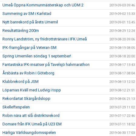
Umeå Öppna Kommunmästerskap och UDM 2
2019-09-03 09:46
Summering av SM i Karlstad
2019-09-02 15:33
Nytt banrekord på årets Umemil
2019-09-01 15:45
Resultattävling 200m
2019-08-29 12:24
Ronny Landström, ny friidrottstränare i IFK Umeå
2019-08-20 09:06
IFK-framgångar på Veteran-SM
2019-08-19 08:05
Spring Umemilen söndag 1 september!
2019-08-18 20:00
Fantastiska IFK-insatser på Tavelsjö halvmarathon
2019-08-17 13:43
Årsbästa av Robin i Göteborg
2019-08-17 08:04
Klubbrekord på JSM
2019-08-13 12:52
Löparnas Kväll med Ludvig i topp
2019-08-12 21:51
Rekordartat Skärgårdslopp
2019-08-06 21:13
Skelleftespelen
2019-07-29 11:02
Robin nära att slå distriktsrekord
2019-07-17 22:46
Domare från IFK Umeå på U23 EM
2019-07-11 18:52
Härliga Världsungdomsspelen
2019-06-30 17:03