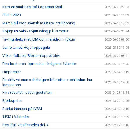
Karsten snabbast på Löparnas Kväll
2023-06-26 22:03
PRK 1 2023
2023-06-20 16:39
Martin Nilsson svensk mästare i traillöpning
2023-06-18 17:33
Spjutparabeln - spjuttävling på Campus
2023-06-13 20:24
Tävlingshelg med DM och marathon i fokus
2023-06-05 09:30
Jump Umeå Höjdhoppsgala
2023-05-30 19:28
Vilken folkfest Blodomloppet blev!
2023-05-24 08:41
Fina kast- och löpresultat i helgens tävlande
2023-05-15 14:25
Utepremiär
2023-05-14 13:19
En aktiv veteran och tidigare friidrottare och ledare har
2023-05-09 14:00
lämnat oss
Fina resultat i säsongsstarten
2023-04-23 13:54
Björkspelen
2023-03-20 10:06
Starka insatser på IVSM
2023-03-13 17:10
IUSM i Västerås
2023-03-13 13:39
Resultat Nestléspelen del 3
2023-02-27 11:16