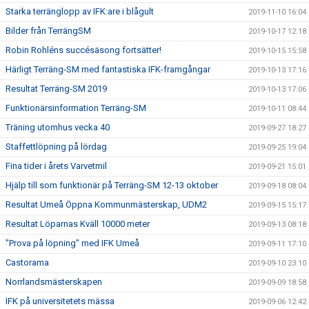
Starka terränglopp av IFK:are i blågult
2019-11-10 16:04
Bilder från TerrängSM
2019-10-17 12:18
Robin Rohléns succésäsong fortsätter!
2019-10-15 15:58
Härligt Terräng-SM med fantastiska IFK-framgångar
2019-10-13 17:16
Resultat Terräng-SM 2019
2019-10-13 17:06
Funktionärsinformation Terräng-SM
2019-10-11 08:44
Träning utomhus vecka 40
2019-09-27 18:27
Staffettlöpning på lördag
2019-09-25 19:04
Fina tider i årets Varvetmil
2019-09-21 15:01
Hjälp till som funktionär på Terräng-SM 12-13 oktober
2019-09-18 08:04
Resultat Umeå Öppna Kommunmästerskap, UDM2
2019-09-15 15:17
Resultat Löparnas Kväll 10000 meter
2019-09-13 08:18
"Prova på löpning" med IFK Umeå
2019-09-11 17:10
Castorama
2019-09-10 23:10
Norrlandsmästerskapen
2019-09-09 18:58
IFK på universitetets mässa
2019-09-06 12:42