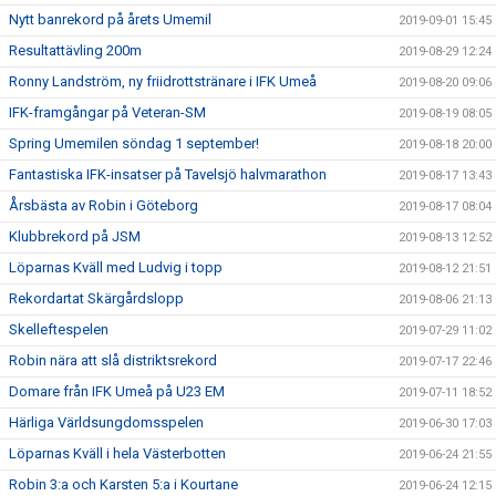
Nytt banrekord på årets Umemil
2019-09-01 15:45
Resultattävling 200m
2019-08-29 12:24
Ronny Landström, ny friidrottstränare i IFK Umeå
2019-08-20 09:06
IFK-framgångar på Veteran-SM
2019-08-19 08:05
Spring Umemilen söndag 1 september!
2019-08-18 20:00
Fantastiska IFK-insatser på Tavelsjö halvmarathon
2019-08-17 13:43
Årsbästa av Robin i Göteborg
2019-08-17 08:04
Klubbrekord på JSM
2019-08-13 12:52
Löparnas Kväll med Ludvig i topp
2019-08-12 21:51
Rekordartat Skärgårdslopp
2019-08-06 21:13
Skelleftespelen
2019-07-29 11:02
Robin nära att slå distriktsrekord
2019-07-17 22:46
Domare från IFK Umeå på U23 EM
2019-07-11 18:52
Härliga Världsungdomsspelen
2019-06-30 17:03
Löparnas Kväll i hela Västerbotten
2019-06-24 21:55
Robin 3:a och Karsten 5:a i Kourtane
2019-06-24 12:15