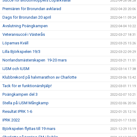
Succé för Blodomloppets Löparkvällar
2022-04-26 08:28
Premiären för Brorundan avklarad
2022-04-20 20:06
Dags för Brorundan 20 april
2022-04-11 09:24
Avslutning Poängkampen
2022-04-04 10:22
Veteransuccé i Västerås
2022-03-27 18:31
Löparnas Kväll
2022-03-25 15:26
Lilla Björkspelen 19/3
2022-03-22 09:29
Norrlandsmästerskapen 19-20 mars
2022-03-21 11:51
IJSM och IUSM
2022-03-14 17:38
Klubbrekord på halvmarathon av Charlotte
2022-03-06 15:42
Tack för er funktionärshjälp!
2022-03-01 11:19
Poängkampen del 3
2022-02-07 10:21
Stella på IJSM Mångkamp
2022-02-06 20:56
Resultat IPRK 1-6
2022-01-25 12:16
IPRK 2022
2022-01-17 13:05
Björkspelen flyttas till 19 mars
2021-12-29 15:19