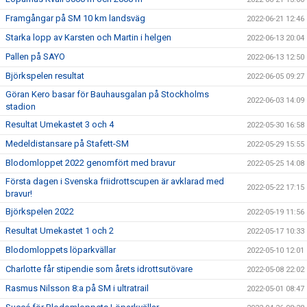
Framgångar på SM 10 km landsväg
2022-06-21 12:46
Starka lopp av Karsten och Martin i helgen
2022-06-13 20:04
Pallen på SAYO
2022-06-13 12:50
Björkspelen resultat
2022-06-05 09:27
Göran Kero basar för Bauhausgalan på Stockholms
2022-06-03 14:09
stadion
Resultat Umekastet 3 och 4
2022-05-30 16:58
Medeldistansare på Stafett-SM
2022-05-29 15:55
Blodomloppet 2022 genomfört med bravur
2022-05-25 14:08
Första dagen i Svenska friidrottscupen är avklarad med
2022-05-22 17:15
bravur!
Björkspelen 2022
2022-05-19 11:56
Resultat Umekastet 1 och 2
2022-05-17 10:33
Blodomloppets löparkvällar
2022-05-10 12:01
Charlotte får stipendie som årets idrottsutövare
2022-05-08 22:02
Rasmus Nilsson 8:a på SM i ultratrail
2022-05-01 08:47