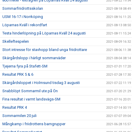
800 meter - extragren på Löparnas Kväll 24 augusti
2021-08-22 19:54
Sommarfriidrottsskolan
2021-08-18 08:49
USM 16-17 i Norrköping
2021-08-16 11:25
Löparnas Kväll i rekordfart
2021-08-13 08:50
Testa hinderlöpning på Löparnas Kväll 24 augusti
2021-08-11 15:24
Skelleftespelen
2021-08-09 16:32
Stort intresse för stavhopp bland unga friidrottare
2021-08-06 11:38
Skärgårdslopp i härligt sommarväder
2021-08-04 08:14
Tjejerna fyra på Stafett-SM
2021-07-31 17:20
Resultat PRK 5 & 6
2021-07-28 17:30
Skärgårdsloppet i Holmsund tisdag 3 augusti
2021-07-22 11:19
Snabblöpt Sommarmil ute på Ön
2021-07-20 21:29
Fina resultat i varmt landsvägs-SM
2021-07-16 20:01
Resultat PRK 4
2021-07-14 00:19
Sommarmilen 20 juli
2021-07-07 09:04
Mångkamp i friidrottens barngrupper
2021-06-28 15:57