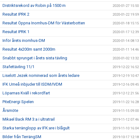
Distriktsrekord av Robin på 1500 m
2020-01-27 15:50
Resultat IPRK 2
2020-01-22 19:59
Resultat Öppna Inomhus-DM för Västerbotten
2020-01-18 15:15
Resultat IPRK 1
2020-01-17 12:39
Inför årets inomhus-DM
2020-01-14 08:13
Resultat 4x200m samt 2000m
2020-01-11 14:46
Snabbt sprunget i årets sista tävling
2020-01-02 13:32
Stafettävling 11/1
2019-12-22 16:52
Liselott Jezek nominerad som årets ledare
2019-12-19 10:47
IFK Umeå inbjuder till ISDM/IVDM
2019-12-16 09:45
Löparnas Kväll i rekordfart
2019-12-12 21:56
PiteEnergi Spelen
2019-11-22 16:28
Årsmöte
2019-11-15 09:00
Mikael Back RM 3:a i ultratrail
2019-11-12 07:46
Starka terränglopp av IFK:are i blågult
2019-11-10 16:04
Bilder från TerrängSM
2019-10-17 12:18