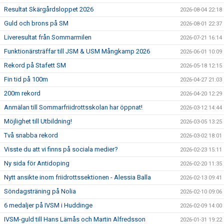
Resultat Skärgårdsloppet 2026
2026-08-04 22:18
Guld och brons på SM
2026-08-01 22:37
Liveresultat från Sommarmilen
2026-07-21 16:14
Funktionärsträffar till JSM & USM Mångkamp 2026
2026-06-01 10:09
Rekord på Stafett SM
2026-05-18 12:15
Fin tid på 100m
2026-04-27 21:03
200m rekord
2026-04-20 12:29
Anmälan till Sommarfriidrottsskolan har öppnat!
2026-03-12 14:44
Möjlighet till Utbildning!
2026-03-05 13:25
Två snabba rekord
2026-03-02 18:01
Visste du att vi finns på sociala medier?
2026-02-23 15:11
Ny sida för Antidoping
2026-02-20 11:35
Nytt ansikte inom friidrottssektionen - Alessia Balla
2026-02-13 09:41
Söndagsträning på Nolia
2026-02-10 09:06
6 medaljer på IVSM i Huddinge
2026-02-09 14:00
IVSM-guld till Hans Lämås och Martin Alfredsson
2026-01-31 19:22