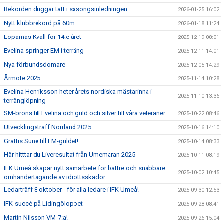
Rekorden duggar tätt i säsongsinledningen
2026-01-25 16:02
Nytt klubbrekord på 60m
2026-01-18 11:24
Löparnas Kväll för 14:e året
2025-12-19 08:01
Evelina springer EM i terräng
2025-12-11 14:01
Nya förbundsdomare
2025-12-05 14:29
Årmöte 2025
2025-11-14 10:28
Evelina Henriksson heter årets nordiska mästarinna i
2025-11-10 13:36
terränglöpning
SM-brons till Evelina och guld och silver till våra veteraner
2025-10-22 08:46
Utvecklingsträff Norrland 2025
2025-10-16 14:10
Grattis Sune till EM-guldet!
2025-10-14 08:33
Här hitttar du Liveresultat från Umemaran 2025
2025-10-11 08:19
IFK Umeå skapar nytt samarbete för bättre och snabbare
2025-10-02 10:45
omhändertagande av idrottsskador
Ledarträff 8 oktober - för alla ledare i IFK Umeå!
2025-09-30 12:53
IFK-succé på Lidingöloppet
2025-09-28 08:41
Martin Nilsson VM-7:a!
2025-09-26 15:04