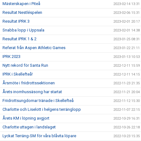
Mästerskapen i Piteå
2023-02-14 13:31
Resultat Nestléspelen
2023-02-06 15:31
Resultat IPRK 3
2023-02-01 20:17
Snabba lopp i Uppsala
2023-02-01 14:38
Resultat IPRK 1 & 2
2023-01-25 08:31
Referat från Aspen Athletic Games
2023-01-22 21:11
IPRK 2023
2023-01-13 10:53
Nytt rekord för Santa Run
2022-12-11 15:59
IPRK i Skellefteå!
2022-12-11 14:15
Årsmöte i friidrottssektionen
2022-11-23 21:35
Årets inomhussäsong har startat
2022-11-21 20:04
Friidrottsungdomar tränade i Skellefteå
2022-11-12 15:30
Charlotte och Liselott i helgens terränglopp
2022-11-07 22:15
Årets KM i löpning avgjort
2022-10-29 16:31
Charlotte uttagen i landslaget
2022-10-26 22:18
Lyckat Terräng-SM för våra blåvita löpare
2022-10-23 15:35