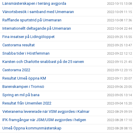
Länsmästerskapen i terräng avgjorda
2022-10-15 13:08
Vänortsbesök i samband med Umemaran
2022-10-09 11:15
Rafflande spurtstrid på Umemaran
2022-10-08 17:36
Internationellt deltagande på Umemaran
2022-10-04 22:44
Fina insatser på Lidingöloppet
2022-09-25 15:55
Castorama resultat
2022-09-25 13:47
Snabba tider i Höstfemman
2022-09-22 12:12
Karsten och Charlotte snabbast på de 25 varven
2022-09-15 21:45
Castorama 2022
2022-09-12 23:15
Resultat Umeå öppna KM
2022-09-11 20:07
Barenskampen i Tromsö
2022-09-06 23:05
Spring en mil på bana
2022-09-05 13:14
Resultat från Umemilen 2022
2022-09-04 15:20
Veteranerna levererade när VSM avgjordes i Kalmar
2022-08-29 09:59
IFK-framgångar när JSM/USM avgjordes i helgen
2022-08-28 17:10
Umeå Öppna kommunmästerskap
2022-08-28 08:15