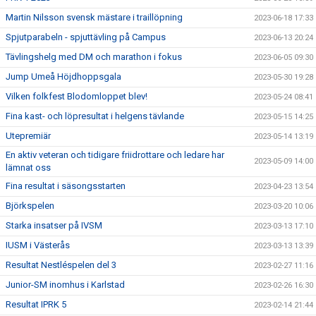
Martin Nilsson svensk mästare i traillöpning
2023-06-18 17:33
Spjutparabeln - spjuttävling på Campus
2023-06-13 20:24
Tävlingshelg med DM och marathon i fokus
2023-06-05 09:30
Jump Umeå Höjdhoppsgala
2023-05-30 19:28
Vilken folkfest Blodomloppet blev!
2023-05-24 08:41
Fina kast- och löpresultat i helgens tävlande
2023-05-15 14:25
Utepremiär
2023-05-14 13:19
En aktiv veteran och tidigare friidrottare och ledare har
2023-05-09 14:00
lämnat oss
Fina resultat i säsongsstarten
2023-04-23 13:54
Björkspelen
2023-03-20 10:06
Starka insatser på IVSM
2023-03-13 17:10
IUSM i Västerås
2023-03-13 13:39
Resultat Nestléspelen del 3
2023-02-27 11:16
Junior-SM inomhus i Karlstad
2023-02-26 16:30
Resultat IPRK 5
2023-02-14 21:44