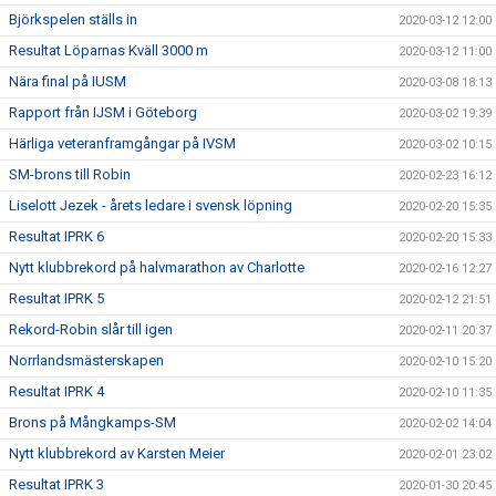
Björkspelen ställs in
2020-03-12 12:00
Resultat Löparnas Kväll 3000 m
2020-03-12 11:00
Nära final på IUSM
2020-03-08 18:13
Rapport från IJSM i Göteborg
2020-03-02 19:39
Härliga veteranframgångar på IVSM
2020-03-02 10:15
SM-brons till Robin
2020-02-23 16:12
Liselott Jezek - årets ledare i svensk löpning
2020-02-20 15:35
Resultat IPRK 6
2020-02-20 15:33
Nytt klubbrekord på halvmarathon av Charlotte
2020-02-16 12:27
Resultat IPRK 5
2020-02-12 21:51
Rekord-Robin slår till igen
2020-02-11 20:37
Norrlandsmästerskapen
2020-02-10 15:20
Resultat IPRK 4
2020-02-10 11:35
Brons på Mångkamps-SM
2020-02-02 14:04
Nytt klubbrekord av Karsten Meier
2020-02-01 23:02
Resultat IPRK 3
2020-01-30 20:45