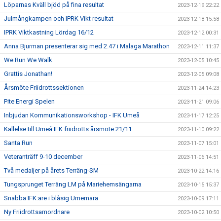
Löparnas Kväll bjöd på fina resultat
2023-12-19 22:22
Julmångkampen och IPRK Vikt resultat
2023-12-18 15:58
IPRK Viktkastning Lördag 16/12
2023-12-12 00:31
Anna Bjurman presenterar sig med 2.47 i Malaga Marathon
2023-12-11 11:37
We Run We Walk
2023-12-05 10:45
Grattis Jonathan!
2023-12-05 09:08
Årsmöte Friidrottssektionen
2023-11-24 14:23
Pite Energi Spelen
2023-11-21 09:06
Inbjudan Kommunikationsworkshop - IFK Umeå
2023-11-17 12:25
Kallelse till Umeå IFK friidrotts årsmöte 21/11
2023-11-10 09:22
Santa Run
2023-11-07 15:01
Veteranträff 9-10 december
2023-11-06 14:51
Två medaljer på årets Terräng-SM
2023-10-22 14:16
Tungsprunget Terräng LM på Mariehemsängarna
2023-10-15 15:37
Snabba IFK:are i blåsig Umemara
2023-10-09 17:11
Ny Friidrottsamordnare
2023-10-02 10:50