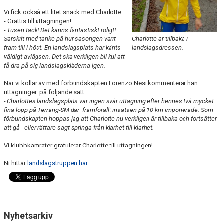
FÖRENINGEN
Vi fick också ett litet snack med Charlotte:
- Grattis till uttagningen!
KLÄDKOLLEKTION
- Tusen tack! Det känns fantastiskt roligt!
Charlotte är tillbaka i
Särskilt med tanke på hur säsongen varit
landslagsdressen.
fram till i höst. En landslagsplats har känts
STATISTIK
väldigt avlägsen. Det ska verkligen bli kul att
få dra på sig landslagskläderna igen.
TRÄNARE
När vi kollar av med förbundskapten Lorenzo Nesi kommenterar han
uttagningen på följande sätt:
LÄNKAR
- Charlottes landslagsplats var ingen svår uttagning efter hennes två mycket
fina lopp på Terräng-SM där framförallt insatsen på 10 km imponerade. Som
förbundskapten hoppas jag att Charlotte nu verkligen är tillbaka och fortsätter
att gå - eller rättare sagt springa från klarhet till klarhet.
BLODOMLOPPET
Vi klubbkamrater gratulerar Charlotte till uttagningen!
FAQ
Ni hittar
landslagstruppen här
ANTIDOPING
Nyhetsarkiv