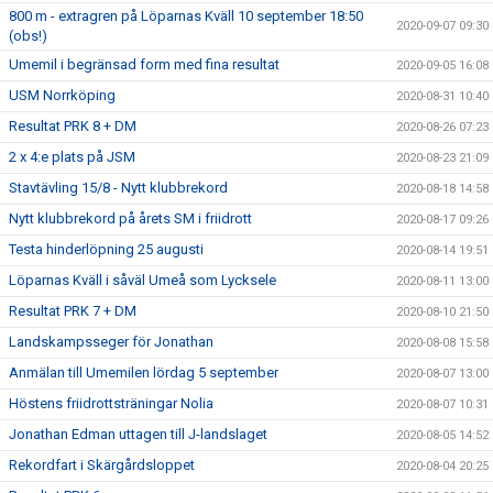
800 m - extragren på Löparnas Kväll 10 september 18:50
2020-09-07 09:30
(obs!)
Umemil i begränsad form med fina resultat
2020-09-05 16:08
USM Norrköping
2020-08-31 10:40
Resultat PRK 8 + DM
2020-08-26 07:23
2 x 4:e plats på JSM
2020-08-23 21:09
Stavtävling 15/8 - Nytt klubbrekord
2020-08-18 14:58
Nytt klubbrekord på årets SM i friidrott
2020-08-17 09:26
Testa hinderlöpning 25 augusti
2020-08-14 19:51
Löparnas Kväll i såväl Umeå som Lycksele
2020-08-11 13:00
Resultat PRK 7 + DM
2020-08-10 21:50
Landskampsseger för Jonathan
2020-08-08 15:58
Anmälan till Umemilen lördag 5 september
2020-08-07 13:00
Höstens friidrottsträningar Nolia
2020-08-07 10:31
Jonathan Edman uttagen till J-landslaget
2020-08-05 14:52
Rekordfart i Skärgårdsloppet
2020-08-04 20:25