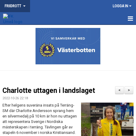
FRIIDROTT
LOGGA IN
NYHETER
KONTAKT
KALENDER
TRÄNING
SOMMARFRIIDROTTSSKOLAN
Charlotte uttagen i landslaget
<
>
TÄVLING
2022-10-26 22:18
Efter helgens suveräna insats på Terräng-
SM där Charlotte Andersson sprang hem
VÅRA TÄVLINGAR
en silvermedalj på 10 km är hon nu uttagen
att representera Sverige i Nordiska
MEDLEMSKAP OCH TRÄNINGSAVGIFTER
mästerskapen i terräng. Tävlingen går av
stapeln 6 november i norska Kristiansand.