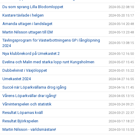
Du som sprang Lilla Blodomloppet
2024-05-22 08:10
Kastare tävlade i helgen
2024-05-20 15:17
Amanda uttagen i landslaget
2024-05-14 20:48
Martin Nilsson uttagen till EM
2024-05-13 23:48
Tävlingsprogram för Västerbottningens GP i långlöpning
2024-05-13 08:15
2024
Nya klubbrekord på Umekastet 2
2024-05-12 16:50
Evelina och Malin med starka lopp runt Kungsholmen
2024-05-07 15:45
Dubbelvinst i Växjöloppet
2024-05-01 15:22
Umekastet 2024
2024-04-27 16:55
Succé när Löparkvällarna drog igång
2024-04-16 11:45
Vårens Löparkvällar drar igång!
2024-04-05 13:15
Vårvinterspelen och statistik
2024-03-24 09:21
Resultat Löparnas kväll
2024-03-21 22:37
Resultat Björkspelen
2024-03-17 18:27
Martin Nilsson - världsmästare!
2024-03-10 15:53