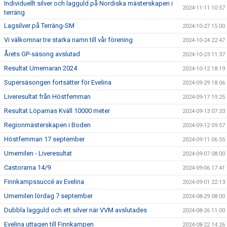
Individuellt silver och lagguld på Nordiska mästerskapen i
2024-11-11 10:57
terräng
Lagsilver på Terräng-SM
2024-10-27 15:00
Vi välkomnar tre starka namn till vår förening
2024-10-24 22:47
Årets GP-säsong avslutad
2024-10-23 11:37
Resultat Umemaran 2024
2024-10-12 18:19
Supersäsongen fortsätter för Evelina
2024-09-29 18:06
Liveresultat från Höstfemman
2024-09-17 19:25
Resultat Löparnas Kväll 10000 meter
2024-09-13 07:33
Regionmästerskapen i Boden
2024-09-12 09:57
Höstfemman 17 september
2024-09-11 06:55
Umemilen - Liveresultat
2024-09-07 08:00
Castorama 14/9
2024-09-06 17:41
Finnkampssuccé av Evelina
2024-09-01 22:13
Umemilen lördag 7 september
2024-08-29 08:00
Dubbla lagguld och ett silver när VVM avslutades
2024-08-26 11:00
Evelina uttagen till Finnkampen
2024-08-22 14:26