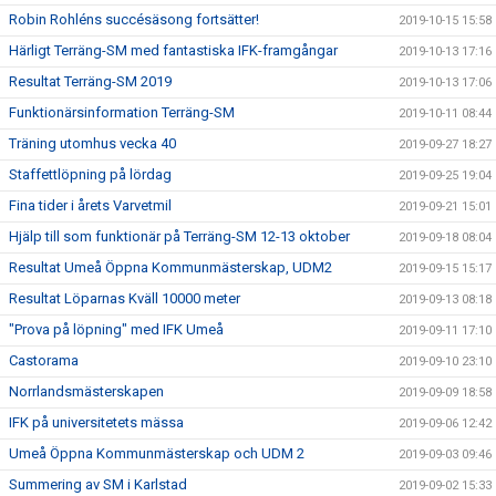
Robin Rohléns succésäsong fortsätter!
2019-10-15 15:58
Härligt Terräng-SM med fantastiska IFK-framgångar
2019-10-13 17:16
Resultat Terräng-SM 2019
2019-10-13 17:06
Funktionärsinformation Terräng-SM
2019-10-11 08:44
Träning utomhus vecka 40
2019-09-27 18:27
Staffettlöpning på lördag
2019-09-25 19:04
Fina tider i årets Varvetmil
2019-09-21 15:01
Hjälp till som funktionär på Terräng-SM 12-13 oktober
2019-09-18 08:04
Resultat Umeå Öppna Kommunmästerskap, UDM2
2019-09-15 15:17
Resultat Löparnas Kväll 10000 meter
2019-09-13 08:18
"Prova på löpning" med IFK Umeå
2019-09-11 17:10
Castorama
2019-09-10 23:10
Norrlandsmästerskapen
2019-09-09 18:58
IFK på universitetets mässa
2019-09-06 12:42
Umeå Öppna Kommunmästerskap och UDM 2
2019-09-03 09:46
Summering av SM i Karlstad
2019-09-02 15:33