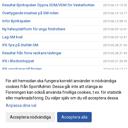
Resultat Björkspelen Öppna SDM/VDM för Västerbotten
2019-06-15 19:25
Övertygande insatser på SM-milen
2019-06-14 10:17
Inför Björkspelen
2019-06-12 08:15
Ny hälsoplattform för unga friidrottare
2019-06-09 16:41
Lag-SM kval
2019-06-03 16:47
IFK fyra på Stafett-SM
2019-05-28 21:54
Resultat från förra veckans tävlingar
2019-05-28 21:43
IFK i Blodomloppet
2019-05-21 20:39
IFK ungdomar till finalen
2019-05-19 13:17
IFK succé på Göteborgsvarvet
2019-05-18 18:05
För att hemsidan ska fungera korrekt använder vi nödvändiga
Sverige på fötter! 23 maj
2019-05-13 15:53
cookies från SportAdmin. Dessa går inte att stänga av.
Föreningen kan också använda frivilliga cookies, t.ex. för statistik
Karsten Meier presenterade sig på Kungsholmen Runt
2019-05-11 15:04
eller marknadsföring. Du väljer själv om du vill acceptera dessa.
Vi söker en friidrottstränare!
2019-05-03 12:41
Anpassa dina val
Umekastet 1-3
2019-04-30 14:30
Charlotte vann halvmara på kanontid!
Acceptera nödvändiga
Acceptera alla
2019-04-27 15:19
Rekordmånga löpare i solig Brorunda
2019-04-24 21:50