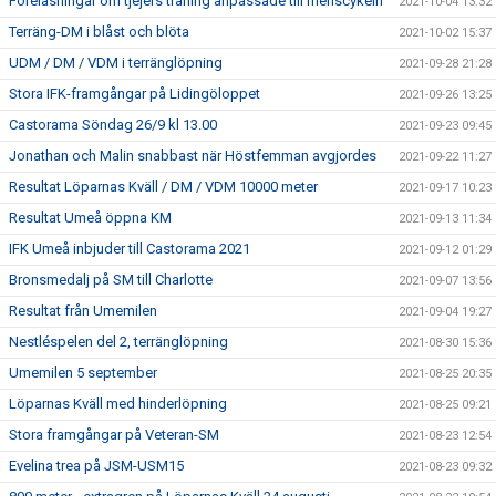
Föreläsningar om tjejers träning anpassade till menscykeln
2021-10-04 13:32
Terräng-DM i blåst och blöta
2021-10-02 15:37
UDM / DM / VDM i terränglöpning
2021-09-28 21:28
Stora IFK-framgångar på Lidingöloppet
2021-09-26 13:25
Castorama Söndag 26/9 kl 13.00
2021-09-23 09:45
Jonathan och Malin snabbast när Höstfemman avgjordes
2021-09-22 11:27
Resultat Löparnas Kväll / DM / VDM 10000 meter
2021-09-17 10:23
Resultat Umeå öppna KM
2021-09-13 11:34
IFK Umeå inbjuder till Castorama 2021
2021-09-12 01:29
Bronsmedalj på SM till Charlotte
2021-09-07 13:56
Resultat från Umemilen
2021-09-04 19:27
Nestléspelen del 2, terränglöpning
2021-08-30 15:36
Umemilen 5 september
2021-08-25 20:35
Löparnas Kväll med hinderlöpning
2021-08-25 09:21
Stora framgångar på Veteran-SM
2021-08-23 12:54
Evelina trea på JSM-USM15
2021-08-23 09:32