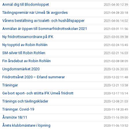
Anmäl dig till Blodomloppet
2021-04-30 12:39
Tävlingspremiär när Umeå 5k avgjordes
2021-04-28 20:18
Vårens beställning av toalett- och hushållspapper
2021-04-06 14:02
Anmälan är öppen till Sommarfriidrottsskolan 2021
2021-03-31 11:56
Ny friidrottssamordnare på IFK
2021-03-05 09:38
Ny topptid av Robin Rohlén
2021-02-24 15:45
SM-silver till Robin Rohlen
2021-02-21 16:03
Fin årsdebut av Robin Rohlén
2021-02-08 08:09
Ungdomsmärket 2020
2020-12-26 20:55
Friidrottsåret 2020 – Erland summerar
2020-12-22 11:48
Träningar
2020-12-21 13:58
Ge bort sport- och stötta IFK Umeå friidrott
2020-12-17 15:14
Tränings och tävlingskläder
2020-12-08 21:03
Träningar. Covid-19
2020-11-18 20:49
Årsmöte 18/11
2020-11-16 09:00
Årets klubbmästare i löpning
2020-11-06 13:52