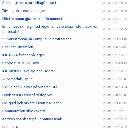
Stark laginsats på Lidingöloppet
2023-09-26 20:06
Tävling på uteavslutningen
2023-09-26 10:38
Höstfemman gjorde skäl för namnet
2023-09-20 21:05
En fantastisk helg med regionsmästerskap - stort tack för
2023-09-17 22:49
din insats!
25-varvsfrossa på Campus Friidrottsarena
2023-09-11 23:10
Resultat Umemilen
2023-09-02 14:41
IFK 13-14 åringar på läger
2023-08-28 15:51
Rapport USM15 i Täby
2023-08-22 08:13
IFK-vinster i Tavelsjö och i Mora
2023-08-19 16:55
JSM medalj i spjut
2023-08-13 21:16
2 guld och 2 silver på Veteran-SM
2023-08-07 13:54
Dubbelt IFK i Skärgårdsloppet
2023-08-01 21:46
EM-guld och silver till Martin Nilsson
2023-07-21 07:15
Sommarmilen slog rekord
2023-07-18 22:37
Karsten snabbast på Löparnas Kväll
2023-06-26 22:03
PRK 1 2023
2023-06-20 16:39