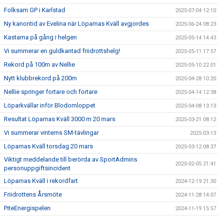
Folksam GP i Karlstad
2025-07-04 12:10
Ny kanontid av Evelina när Löparnas Kväll avgjordes
2025-06-24 08:23
Kastarna på gång i helgen
2025-05-14 14:43
Vi summerar en guldkantad friidrottshelg!
2025-05-11 17:57
Rekord på 100m av Nellie
2025-05-10 22:01
Nytt klubbrekord på 200m
2025-04-28 10:20
Nellie springer fortare och fortare
2025-04-14 12:38
Löparkvällar inför Blodomloppet
2025-04-08 13:13
Resultat Löparnas Kväll 3000 m 20 mars
2025-03-21 08:12
Vi summerar vinterns SM-tävlingar
2025-03-13
Löparnas Kväll torsdag 20 mars
2025-03-12 08:37
Viktigt meddelande till berörda av SportAdmins
2025-02-05 21:41
personuppgiftsincident
Löparnas Kväll i rekordfart
2024-12-19 21:30
Friidrottens Årsmöte
2024-11-28 14:07
PiteEnergispelen
2024-11-19 15:57