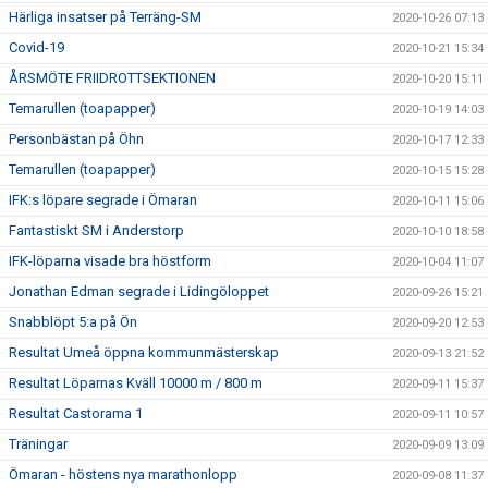
Härliga insatser på Terräng-SM
2020-10-26 07:13
Covid-19
2020-10-21 15:34
ÅRSMÖTE FRIIDROTTSEKTIONEN
2020-10-20 15:11
Temarullen (toapapper)
2020-10-19 14:03
Personbästan på Öhn
2020-10-17 12:33
Temarullen (toapapper)
2020-10-15 15:28
IFK:s löpare segrade i Ömaran
2020-10-11 15:06
Fantastiskt SM i Anderstorp
2020-10-10 18:58
IFK-löparna visade bra höstform
2020-10-04 11:07
Jonathan Edman segrade i Lidingöloppet
2020-09-26 15:21
Snabblöpt 5:a på Ön
2020-09-20 12:53
Resultat Umeå öppna kommunmästerskap
2020-09-13 21:52
Resultat Löparnas Kväll 10000 m / 800 m
2020-09-11 15:37
Resultat Castorama 1
2020-09-11 10:57
Träningar
2020-09-09 13:09
Ömaran - höstens nya marathonlopp
2020-09-08 11:37