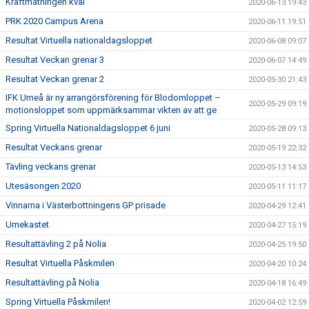
Kraftmätningen kval
2020-06-13 19:43
PRK 2020 Campus Arena
2020-06-11 19:51
Resultat Virtuella nationaldagsloppet
2020-06-08 09:07
Resultat Veckan grenar 3
2020-06-07 14:49
Resultat Veckan grenar 2
2020-05-30 21:43
IFK Umeå är ny arrangörsförening för Blodomloppet –
2020-05-29 09:19
motionsloppet som uppmärksammar vikten av att ge
Spring Virtuella Nationaldagsloppet 6 juni
2020-05-28 09:13
Resultat Veckans grenar
2020-05-19 22:32
Tävling veckans grenar
2020-05-13 14:53
Utesäsongen 2020
2020-05-11 11:17
Vinnarna i Västerbottningens GP prisade
2020-04-29 12:41
Umekastet
2020-04-27 15:19
Resultattävling 2 på Nolia
2020-04-25 19:50
Resultat Virtuella Påskmilen
2020-04-20 10:24
Resultattävling på Nolia
2020-04-18 16:49
Spring Virtuella Påskmilen!
2020-04-02 12:59