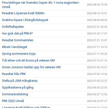
Fina tävlingar när Svenska Cupen div. 1 norra avgjordes i
2022-08-20 15:54
Umeå
Resultat Löparnas kväll 5000m
2022-08-10 10:41
Snabba löpare i Skärgårdsloppet
2022-08-03 08:35
Sollefteåspelen
2022-07-31 20:54
Hur gick det på PRK4?
2022-07-23 17:57
Resultat Sommarmilen
2022-07-21 10:07
Albert i landslaget
2022-07-17 14:14
Spring sommarens lopp
2022-07-11 09:20
Två silver och ett brons på veteran-VM
2022-07-10 21:15
Göran Jonsson laddar upp för veteran-VM
2022-07-06 10:57
Resultat från PRK
2022-07-05 13:20
Stella på JSM mångkamp
2022-07-02 22:27
Spjutkastarna på gång
2022-06-30 22:35
Sommaravslutning
2022-06-27 12:02
PRK 2022 Umeå
2022-06-23 07:27
Löparnas Kväll 3000 m och 2000 m
2022-06-21 13:00