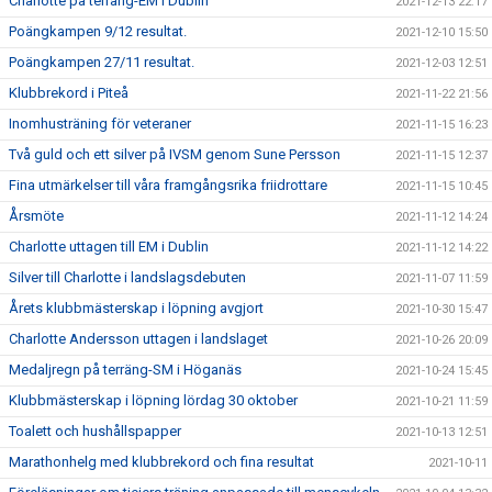
Charlotte på terräng-EM i Dublin
2021-12-13 22:17
Poängkampen 9/12 resultat.
2021-12-10 15:50
Poängkampen 27/11 resultat.
2021-12-03 12:51
Klubbrekord i Piteå
2021-11-22 21:56
Inomhusträning för veteraner
2021-11-15 16:23
Två guld och ett silver på IVSM genom Sune Persson
2021-11-15 12:37
Fina utmärkelser till våra framgångsrika friidrottare
2021-11-15 10:45
Årsmöte
2021-11-12 14:24
Charlotte uttagen till EM i Dublin
2021-11-12 14:22
Silver till Charlotte i landslagsdebuten
2021-11-07 11:59
Årets klubbmästerskap i löpning avgjort
2021-10-30 15:47
Charlotte Andersson uttagen i landslaget
2021-10-26 20:09
Medaljregn på terräng-SM i Höganäs
2021-10-24 15:45
Klubbmästerskap i löpning lördag 30 oktober
2021-10-21 11:59
Toalett och hushållspapper
2021-10-13 12:51
Marathonhelg med klubbrekord och fina resultat
2021-10-11